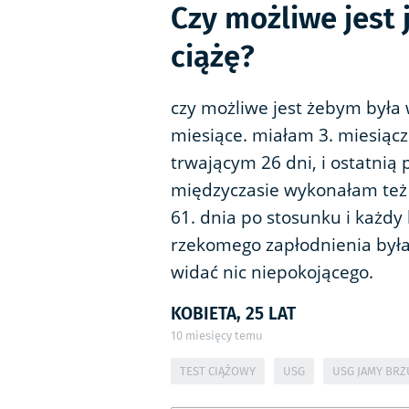
Czy możliwe jest
ciążę?
czy możliwe jest żebym była
miesiące. miałam 3. miesiącz
trwającym 26 dni, i ostatnią 
międzyczasie wykonałam też 
61. dnia po stosunku i każd
rzekomego zapłodnienia była
widać nic niepokojącego.
KOBIETA, 25 LAT
10
miesięcy temu
TEST CIĄŻOWY
USG
USG JAMY BRZ