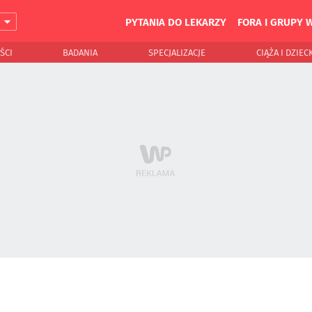
PYTANIA DO LEKARZY
FORA I GRUPY 
J
ŚCI
BADANIA
SPECJALIZACJE
CIĄŻA I DZIEC