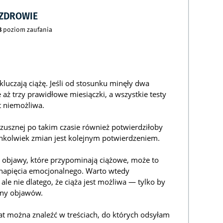
CZDROWIE
8
poziom zaufania
luczają ciążę. Jeśli od stosunku minęły dwa
 aż trzy prawidłowe miesiączki, a wszystkie testy
t niemożliwa.
usznej po takim czasie również potwierdziłoby
chkolwiek zmian jest kolejnym potwierdzeniem.
ni objawy, które przypominają ciążowe, może to
 napięcia emocjonalnego. Warto wtedy
ale nie dlatego, że ciąża jest możliwa — tylko by
yny objawów.
at można znaleźć w treściach, do których odsyłam