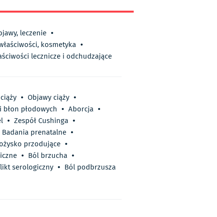
bjawy, leczenie
•
 właściwości, kosmetyka
•
aściwości lecznicze i odchudzające
ciąży
•
Objawy ciąży
•
ci błon płodowych
•
Aborcja
•
l
•
Zespół Cushinga
•
Badania prenatalne
•
ożysko przodujące
•
iczne
•
Ból brzucha
•
likt serologiczny
•
Ból podbrzusza