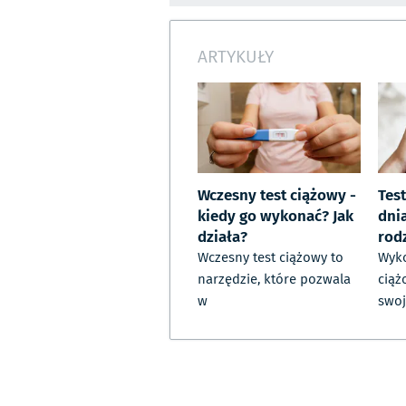
ARTYKUŁY
Wczesny test ciążowy -
Test
kiedy go wykonać? Jak
dnia
działa?
rod
Wczesny test ciążowy to
Wyko
narzędzie, które pozwala
ciąż
w
swo