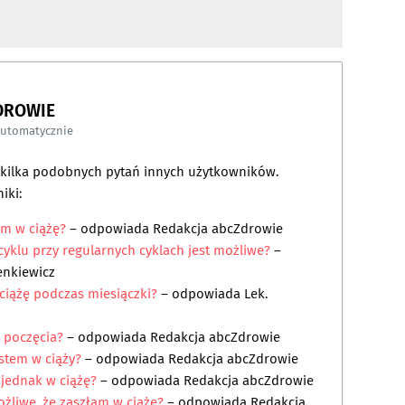
DROWIE
automatycznie
a kilka podobnych pytań innych użytkowników.
iki:
am w ciążę?
– odpowiada
Redakcja abcZdrowie
 cyklu przy regularnych cyklach jest możliwe?
–
enkiewicz
 ciążę podczas miesiączki?
– odpowiada
Lek.
o poczęcia?
– odpowiada
Redakcja abcZdrowie
estem w ciąży?
– odpowiada
Redakcja abcZdrowie
 jednak w ciążę?
– odpowiada
Redakcja abcZdrowie
ożliwe, że zaszłam w ciążę?
– odpowiada
Redakcja