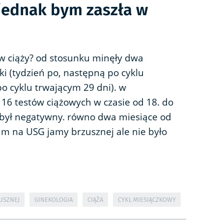
 jednak bym zaszła w
 w ciąży? od stosunku minęły dwa
ki (tydzień po, następną po cyklu
po cyklu trwającym 29 dni). w
16 testów ciążowych w czasie od 18. do
y był negatywny. równo dwa miesiące od
m na USG jamy brzusznej ale nie było
USZNEJ
GINEKOLOGIA
CIĄŻA
CYKL MIESIĄCZKOWY