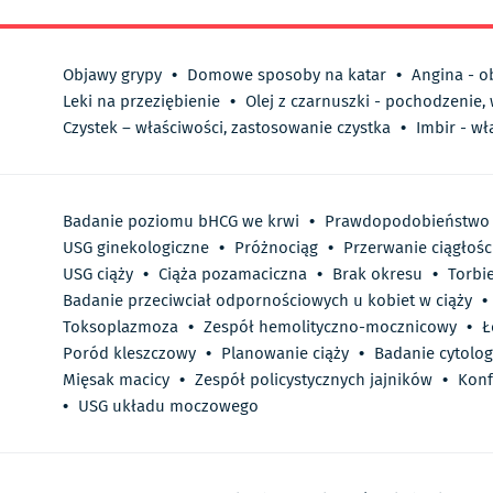
Objawy grypy
•
Domowe sposoby na katar
•
Angina - o
Leki na przeziębienie
•
Olej z czarnuszki - pochodzenie,
Czystek – właściwości, zastosowanie czystka
•
Imbir - wł
Badanie poziomu bHCG we krwi
•
Prawdopodobieństwo 
USG ginekologiczne
•
Próżnociąg
•
Przerwanie ciągłoś
USG ciąży
•
Ciąża pozamaciczna
•
Brak okresu
•
Torbie
Badanie przeciwciał odpornościowych u kobiet w ciąży
•
Toksoplazmoza
•
Zespół hemolityczno-mocznicowy
•
Ł
Poród kleszczowy
•
Planowanie ciąży
•
Badanie cytolog
Mięsak macicy
•
Zespół policystycznych jajników
•
Konf
•
USG układu moczowego