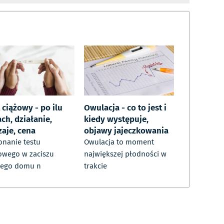
 ciążowy - po ilu
Owulacja - co to jest i
ch, działanie,
kiedy występuje,
zaje, cena
objawy jajeczkowania
nanie testu
Owulacja to moment
owego w zaciszu
największej płodności w
jego domu n
trakcie