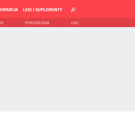
WSPARCIA
LEKI I SUPLEMENTY
KO
PSYCHOLOGIA
LEKI