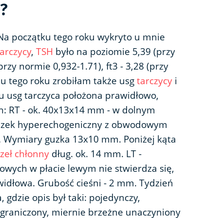
?
 Na początku tego roku wykryto u mnie
arczycy
,
TSH
było na poziomie 5,39 (przy
przy normie 0,932-1.71), ft3 - 3,28 (przy
niu tego roku zrobiłam także usg
tarczycy
i
u usg tarczyca położona prawidłowo,
: RT - ok. 40x13x14 mm - w dolnym
guzek hyperechogeniczny z obwodowym
. Wymiary guzka 13x10 mm. Poniżej kąta
zeł chłonny
dług. ok. 14 mm. LT -
wych w płacie lewym nie stwierdza się,
idłowa. Grubość cieśni - 2 mm. Tydzień
 gdzie opis był taki: pojedynczy,
graniczony, miernie brzeżne unaczyniony