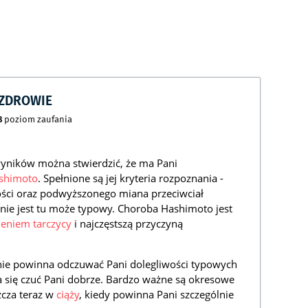
CZDROWIE
8
poziom zaufania
yników można stwierdzić, że ma Pani
shimoto
. Spełnione są jej kryteria rozpoznania -
ości oraz podwyższonego miana przeciwciał
 nie jest tu może typowy. Choroba Hashimoto jest
leniem tarczycy
i najczęstszą przyczyną
nie powinna odczuwać Pani dolegliwości typowych
a się czuć Pani dobrze. Bardzo ważne są okresowe
zcza teraz w
ciąży
, kiedy powinna Pani szczególnie