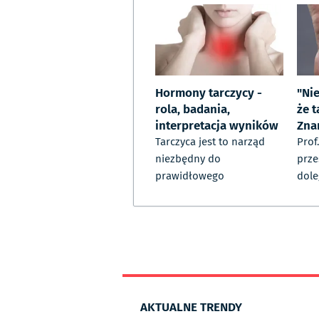
Hormony tarczycy -
"Ni
rola, badania,
że t
interpretacja wyników
Zna
Tarczyca jest to narząd
Prof
niezbędny do
prze
prawidłowego
dole
AKTUALNE TRENDY