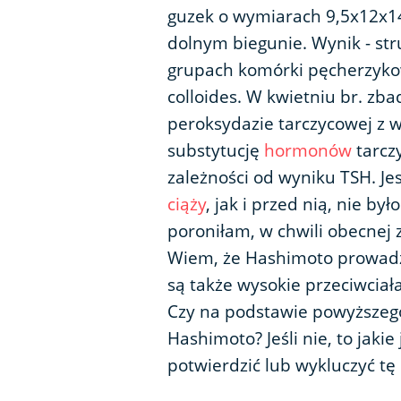
guzek o wymiarach 9,5x12x
dolnym biegunie. Wynik - str
grupach komórki pęcherzyko
colloides. W kwietniu br. zb
peroksydazie tarczycowej z 
substytucję
hormonów
tarczy
zależności od wyniku TSH. Je
ciąży
, jak i przed nią, nie by
poroniłam, w chwili obecnej 
Wiem, że Hashimoto prowadz
są także wysokie przeciwciał
Czy na podstawie powyższego
Hashimoto? Jeśli nie, to jaki
potwierdzić lub wykluczyć tę