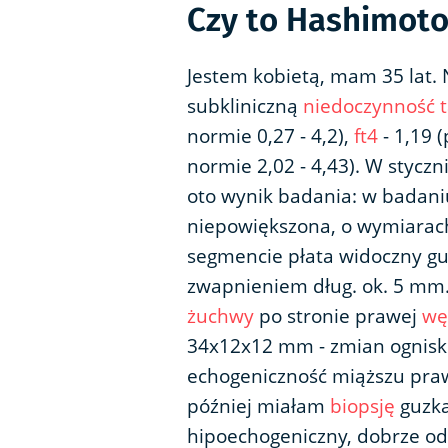
Czy to Hashimoto
Jestem kobietą, mam 35 lat.
subkliniczną
niedoczynność t
normie 0,27 - 4,2),
ft4
- 1,19 (
normie 2,02 - 4,43). W stycz
oto wynik badania: w badani
niepowiększona, o wymiarach
segmencie płata widoczny 
zwapnieniem dług. ok. 5 mm
żuchwy
po stronie prawej
wę
34x12x12 mm - zmian ognisko
echogeniczność miąższu praw
później miałam
biopsję
guzka,
hipoechogeniczny, dobrze od