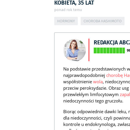
KOBIETA, 35 LAT
ponad rok temu
HORMONY
CHOROBA HASHIMOTO
REDAKCJA AB
9
Na podstawie przedstawionych w
najprawdopodobniej
chorobę Ha
współistnienie
wola
, niedoczynn
przeciw peroksydazie. Obraz usg
przewlekłym limfocytowym
zapa
niedoczynności tego gruczołu.
Biorąc odpowiednie dawki leku, 
dla niedoczynności, czyli powinn
kontrole u endokrynologa, zwłas