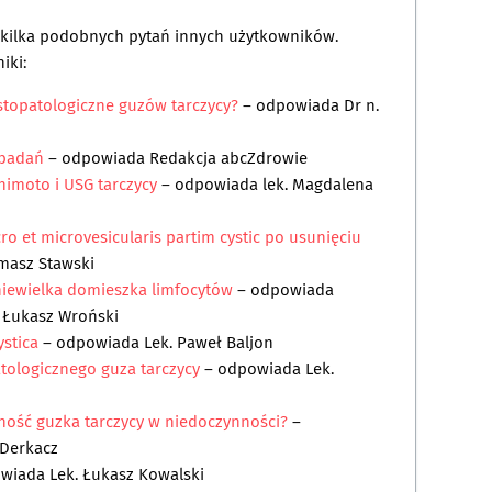
a kilka podobnych pytań innych użytkowników.
iki:
stopatologiczne guzów tarczycy?
– odpowiada
Dr n.
 badań
– odpowiada
Redakcja abcZdrowie
himoto i USG tarczycy
– odpowiada
lek. Magdalena
o et microvesicularis partim cystic po usunięciu
omasz Stawski
iewielka domieszka limfocytów
– odpowiada
 Łukasz Wroński
ystica
– odpowiada
Lek. Paweł Baljon
atologicznego guza tarczycy
– odpowiada
Lek.
ość guzka tarczycy w niedoczynności?
–
 Derkacz
owiada
Lek. Łukasz Kowalski