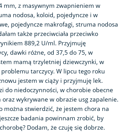
14 mm, z masywnym zwapnieniem w
uma nodosa, koloid, pojedyncze i w
we, pojedyncze makrofagi, struma nodosa
adałam także przeciwciała przeciwko
wynikiem 889,2 U/ml. Przyjmuję
cy, dawki różne, od 37,5 do 75, w
stem mamą trzyletniej dziewczynki, w
ło problemu tarczycy. W lipcu tego roku
znowu jestem w ciąży i przyjmuję lek.
i do niedoczynności, w chorobie obecne
a oraz wykrywane w obrazie usg zapalenie.
 można stwierdzić, że jestem chora na
e jeszcze badania powinnam zrobić, by
 chorobę? Dodam, że czuję się dobrze.