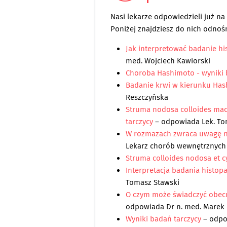
Nasi lekarze odpowiedzieli już n
Poniżej znajdziesz do nich odnośn
Jak interpretować badanie hi
med. Wojciech Kawiorski
Choroba Hashimoto - wyniki
Badanie krwi w kierunku Has
Reszczyńska
Struma nodosa colloides macr
tarczycy
– odpowiada
Lek. T
W rozmazach zwraca uwagę n
Lekarz chorób wewnętrznych
Struma colloides nodosa et c
Interpretacja badania histop
Tomasz Stawski
O czym może świadczyć obecn
odpowiada
Dr n. med. Marek
Wyniki badań tarczycy
– odp