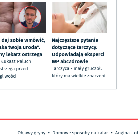
e daj sobie wmówić,
Najczęstsze pytania
aka twoja uroda".
dotyczące tarczycy.
ny lekarz ostrzega
Odpowiadają eksperci
WP abcZdrowie
. Łukasz Paluch
Tarczyca - mały gruczoł,
strzega przed
który ma wielkie znaczeni
gliwości
Objawy grypy
•
Domowe sposoby na katar
•
Angina - o