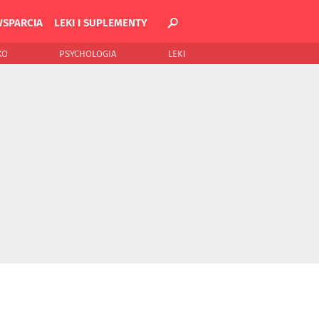
WSPARCIA
LEKI I SUPLEMENTY
KO
PSYCHOLOGIA
LEKI