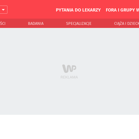
PYTANIA DO LEKARZY
FORA I GRUPY 
J
ŚCI
BADANIA
SPECJALIZACJE
CIĄŻA I DZIEC