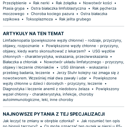
Przeziębienie
•
Rak nerki
•
Rak żołądka
•
Nowotwór kości
•
Ptasia grypa
•
Ostra białaczka limfoblastyczna
•
Rak pęcherza
moczowego
•
Choroba kociego pazura
•
Ostra białaczka
szpikowa
•
Toksoplazmoza
•
Rak jelita grubego
ARTYKUŁY NA TEN TEMAT
Limfadenopatia (powiększone węzły chłonne) - rodzaje, przyczyny,
objawy, rozpoznanie
•
Powiększone węzły chłonne - przyczyny,
objawy, kiedy warto skonsultować z lekarzem?
•
USG węzłów
chłonnych - charakterystyka, wskazania, przeciwwskazania
•
Białaczka a chłoniak
•
Nowotwór układu limfatycznego - przyczyny,
objawy i leczenie chłoniaków
•
USG ślinianek - wskazania i
przebieg badania, leczenie
•
Jerzy Stuhr kolejny raz zmaga się z
nowotworem. Wcześniej miał dwa zawały i udar
•
Powiększone
węzły chłonne u dzieci i dorosłych - przyczyny, leczenie
•
Diagnostyka i leczenie anemii z niedoboru żelaza
•
Powiększony
węzeł chłonny - charakterystyka, infekcje, choroby
autoimmunologiczne, leki, inne choroby
NAJNOWSZE PYTANIA Z TEJ SPECJALIZACJI
Jak leczyć te zmiany w obrębie członka?
•
Jak rozumieć ten opis
po biopsji tarczycy?
•
Co może oznaczać ten guzek w piersi u 65-