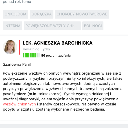
ponad rok temu
ONKOLOGIA
GORĄCZKA
CHOROBY NOWOTWOROWE
INTERNA
POWIĘKSZONE WĘZŁY CHŁONNE
BÓL NOGI
LEK. AGNIESZKA BARCHNICKA
Hematolog
,
Tychy
86
poziom zaufania
Szanowna Pani!
Powiększenie węzłow chłonnych wewnątrz organizmu wiąże się z
podwyższonym ryzykiem przyczyn nie tylko infekcyjnych, ale także
autoimmunologicznych lub nowotworowych. Jedną z częstych
przyczyn powiększenia węzłow chłonnych trzewnych są zakażenia
pasożytnicze (m.in. toksokaroza). Synek wymaga dokladnej i
uważnej diagnostyki, celem wyjaśnienia przyczyny powiększenia
węzłów chłonnych
i stanów gorączkowych. Na pewno w czasie
pobytu w szpitalu zostaną wykonane niezbędne badania.