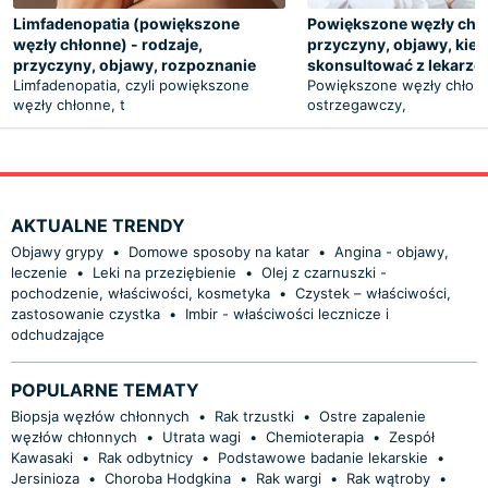
Limfadenopatia (powiększone
Powiększone węzły chł
węzły chłonne) - rodzaje,
przyczyny, objawy, kied
przyczyny, objawy, rozpoznanie
skonsultować z lekarz
Limfadenopatia, czyli powiększone
Powiększone węzły chłonn
węzły chłonne, t
ostrzegawczy,
AKTUALNE TRENDY
Objawy grypy
•
Domowe sposoby na katar
•
Angina - objawy,
leczenie
•
Leki na przeziębienie
•
Olej z czarnuszki -
pochodzenie, właściwości, kosmetyka
•
Czystek – właściwości,
zastosowanie czystka
•
Imbir - właściwości lecznicze i
odchudzające
POPULARNE TEMATY
Biopsja węzłów chłonnych
•
Rak trzustki
•
Ostre zapalenie
węzłów chłonnych
•
Utrata wagi
•
Chemioterapia
•
Zespół
Kawasaki
•
Rak odbytnicy
•
Podstawowe badanie lekarskie
•
Jersinioza
•
Choroba Hodgkina
•
Rak wargi
•
Rak wątroby
•