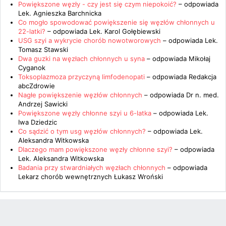
Powiększone węzły - czy jest się czym niepokoić?
– odpowiada
Lek. Agnieszka Barchnicka
Co mogło spowodować powiększenie się węzłów chłonnych u
22-latki?
– odpowiada
Lek. Karol Gołębiewski
USG szyi a wykrycie chorób nowotworowych
– odpowiada
Lek.
Tomasz Stawski
Dwa guzki na węzłach chłonnych u syna
– odpowiada
Mikołaj
Cyganok
Toksoplazmoza przyczyną limfodenopati
– odpowiada
Redakcja
abcZdrowie
Nagłe powiększenie węzłów chłonnych
– odpowiada
Dr n. med.
Andrzej Sawicki
Powiększone węzły chłonne szyi u 6-latka
– odpowiada
Lek.
Iwa Dziedzic
Co sądzić o tym usg węzłów chłonnych?
– odpowiada
Lek.
Aleksandra Witkowska
Dlaczego mam powiększone węzły chłonne szyi?
– odpowiada
Lek. Aleksandra Witkowska
Badania przy stwardniałych węzłach chłonnych
– odpowiada
Lekarz chorób wewnętrznych Łukasz Wroński