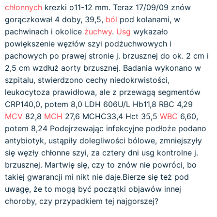
chłonnych
krezki o11-12 mm. Teraz 17/09/09 znów
gorączkował 4 doby, 39,5,
ból
pod kolanami, w
pachwinach i okolice
żuchwy
.
Usg
wykazało
powiększenie węzłów szyi podżuchwowych i
pachowych po prawej stronie j. brzusznej do ok. 2 cm i
2,5 cm wzdłuż aorty brzusznej. Badania wykonano w
szpitalu, stwierdzono cechy niedokrwistości,
leukocytoza prawidłowa, ale z przewagą segmentów
CRP140,0, potem 8,0 LDH 606U/L Hb11,8 RBC 4,29
MCV
82,8
MCH
27,6 MCHC33,4 Hct 35,5
WBC
6,60,
potem 8,24 Podejrzewając infekcyjne podłoże podano
antybiotyk, ustąpiły dolegliwości bólowe, zmniejszyły
się węzły chłonne szyi, za cztery dni usg kontrolne j.
brzusznej. Martwię się, czy to znów nie powróci, bo
takiej gwarancji mi nikt nie daje.Bierze się też pod
uwagę, że to mogą być początki objawów innej
choroby, czy przypadkiem tej najgorszej?