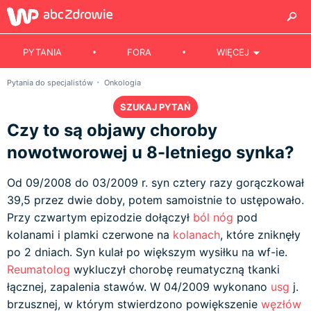
PYTANIA
FORA
WIĘCEJ
Pytania do specjalistów
Onkologia
SZUKAJ PYTAŃ
Czy to są objawy choroby
nowotworowej u 8-letniego synka?
Od 09/2008 do 03/2009 r. syn cztery razy gorączkował
39,5 przez dwie doby, potem samoistnie to ustępowało.
Przy czwartym epizodzie dołączył
ból nóg
pod
kolanami i plamki czerwone na
kolanach
, które zniknęły
po 2 dniach. Syn kulał po większym wysiłku na wf-ie.
Reumatolog
wykluczył chorobę reumatyczną tkanki
łącznej, zapalenia stawów. W 04/2009 wykonano
usg
j.
brzusznej, w którym stwierdzono powiększenie
węzłów