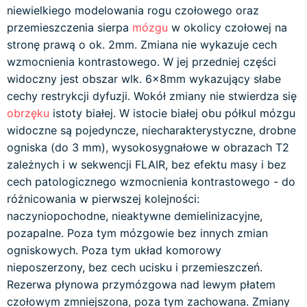
niewielkiego modelowania rogu czołowego oraz
przemieszczenia sierpa
mózgu
w okolicy czołowej na
stronę prawą o ok. 2mm. Zmiana nie wykazuje cech
wzmocnienia kontrastowego. W jej przedniej części
widoczny jest obszar wlk. 6x8mm wykazujący słabe
cechy restrykcji dyfuzji. Wokół zmiany nie stwierdza się
obrzęku
istoty białej. W istocie białej obu półkul mózgu
widoczne są pojedyncze, niecharakterystyczne, drobne
ogniska (do 3 mm), wysokosygnałowe w obrazach T2
zależnych i w sekwencji FLAIR, bez efektu masy i bez
cech patologicznego wzmocnienia kontrastowego - do
różnicowania w pierwszej kolejności:
naczyniopochodne, nieaktywne demielinizacyjne,
pozapalne. Poza tym mózgowie bez innych zmian
ogniskowych. Poza tym układ komorowy
nieposzerzony, bez cech ucisku i przemieszczeń.
Rezerwa płynowa przymózgowa nad lewym płatem
czołowym zmniejszona, poza tym zachowana. Zmiany