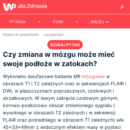
PYTANIA
FORA
WIĘCEJ
Pytania do specjalistów
Laryngologia
SZUKAJ PYTAŃ
Czy zmiana w mózgu może mieć
swoje podłoże w zatokach?
Wykonano dwufazowe badanie MR
mózgowia
w
obrazach T1 i T2 zależnych oraz w sekwencjach FLAIR i
DWI, w płaszczyznach poprzecznych, czołowych i
strzałkowych. W lewym zakręcie czołowym górnym,
korowo-podkorowo obszar zmienionego sygnału (
wysokiego w obrazach T2 zależnych i w sekwencji
FLAIR oraz pośredniego w obrazach T1 zależnych) wlk.
45x33x49mm z widocznym efektem masy w postaci