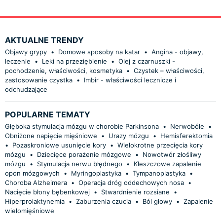
AKTUALNE TRENDY
Objawy grypy
•
Domowe sposoby na katar
•
Angina - objawy,
leczenie
•
Leki na przeziębienie
•
Olej z czarnuszki -
pochodzenie, właściwości, kosmetyka
•
Czystek – właściwości,
zastosowanie czystka
•
Imbir - właściwości lecznicze i
odchudzające
POPULARNE TEMATY
Głęboka stymulacja mózgu w chorobie Parkinsona
•
Nerwobóle
•
Obniżone napięcie mięśniowe
•
Urazy mózgu
•
Hemisferektomia
•
Pozaskroniowe usunięcie kory
•
Wielokrotne przecięcia kory
mózgu
•
Dziecięce porażenie mózgowe
•
Nowotwór złośliwy
mózgu
•
Stymulacja nerwu błędnego
•
Kleszczowe zapalenie
opon mózgowych
•
Myringoplastyka
•
Tympanoplastyka
•
Choroba Alzheimera
•
Operacja dróg oddechowych nosa
•
Nacięcie błony bębenkowej
•
Stwardnienie rozsiane
•
Hiperprolaktynemia
•
Zaburzenia czucia
•
Ból głowy
•
Zapalenie
wielomięśniowe