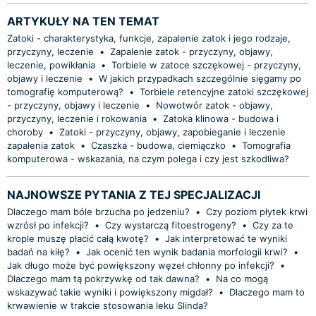
ARTYKUŁY NA TEN TEMAT
Zatoki - charakterystyka, funkcje, zapalenie zatok i jego rodzaje,
przyczyny, leczenie
•
Zapalenie zatok - przyczyny, objawy,
leczenie, powikłania
•
Torbiele w zatoce szczękowej - przyczyny,
objawy i leczenie
•
W jakich przypadkach szczególnie sięgamy po
tomografię komputerową?
•
Torbiele retencyjne zatoki szczękowej
- przyczyny, objawy i leczenie
•
Nowotwór zatok - objawy,
przyczyny, leczenie i rokowania
•
Zatoka klinowa - budowa i
choroby
•
Zatoki - przyczyny, objawy, zapobieganie i leczenie
zapalenia zatok
•
Czaszka - budowa, ciemiączko
•
Tomografia
komputerowa - wskazania, na czym polega i czy jest szkodliwa?
NAJNOWSZE PYTANIA Z TEJ SPECJALIZACJI
Dlaczego mam bóle brzucha po jedzeniu?
•
Czy poziom płytek krwi
wzrósł po infekcji?
•
Czy wystarczą fitoestrogeny?
•
Czy za te
krople muszę płacić całą kwotę?
•
Jak interpretować te wyniki
badań na kiłę?
•
Jak ocenić ten wynik badania morfologii krwi?
•
Jak długo może być powiększony węzeł chłonny po infekcji?
•
Dlaczego mam tą pokrzywkę od tak dawna?
•
Na co mogą
wskazywać takie wyniki i powiększony migdał?
•
Dlaczego mam to
krwawienie w trakcie stosowania leku Slinda?