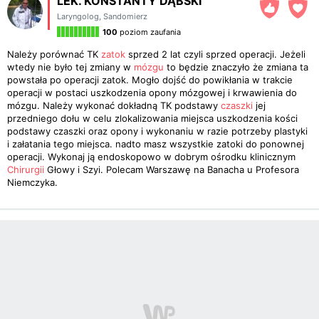
LEK. KONSTANTY DĄBSKI
Laryngolog
,
Sandomierz
100
poziom zaufania
Należy porównać TK
zatok
sprzed 2 lat czyli sprzed operacji. Jeżeli
wtedy nie było tej zmiany w
mózgu
to będzie znaczyło że zmiana ta
powstała po operacji zatok. Mogło dojść do powikłania w trakcie
operacji w postaci uszkodzenia opony mózgowej i krwawienia do
mózgu. Należy wykonać dokładną TK podstawy
czaszki
jej
przedniego dołu w celu zlokalizowania miejsca uszkodzenia kości
podstawy czaszki oraz opony i wykonaniu w razie potrzeby plastyki
i załatania tego miejsca. nadto masz wszystkie zatoki do ponownej
operacji. Wykonaj ją endoskopowo w dobrym ośrodku klinicznym
Chirurgii
Głowy i Szyi. Polecam Warszawę na Banacha u Profesora
Niemczyka.