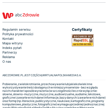
Certyfikaty
Regulamin serwisu
Polityka prywatności
Kontakt
Mapa witryny
Indeks pytań
Partnerzy
Reklama
O nas
ABCZDROWIE.PL JEST CZĘŚCIĄ WIRTUALNA POLSKA MEDIA S.A.
Pobieranie, zwielokrotnianie, przechowywanie lub jakiekolwiek inne
wykorzystywanie treści dostępnych w niniejszym serwisie - bez względu
na ich charakter i sposób wyrażenia (w szczególności lecz nie wyłącznie:
słowne, słowno-muzyczne, muzyczne, audiowizualne, audialne, tekstowe,
graficzne i zawarte w nich dane i informacje, bazy danych i zawarte w nich dane)
oraz formę (np. literackie, publicystyczne, naukowe, kartograficzne, programy
komputerowe, plastyczne, fotograficzne) wymaga uprzedniej i jednoznacznej
zgody Wirtualna Polska Media Spółka Akcyjna z siedzibą w Warszawie,