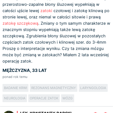
przerostowo-zapalne błony śluzowej wypełniają w
całości ujście lewej
zatoki
czołowej i zatokę klinową po
stronie lewej, oraz niemal w całości sitowie i prawą
zatokę szczękową
. Zmiany o tym samym charakterze w
znacznym stopniu wypełniają także lewą zatokę
szczękową. Zgrubienia błony śluzowej w pozostałych
częściach zatok czołowych i klinowej szer. do 3-4mm
Proszę o interpretacje wyniku. Czy ta zmiana mózgu
może być zmianą w zatokach? Miałem 2 lata wcześniej
operację zatok.
MĘŻCZYZNA, 33 LAT
ponad rok temu
BADANIE KRWI
REZONANS MAGNETYCZNY
LARYNGOLOGIA
NEUROLOGIA
OPERACJE ZATOK
MÓZG