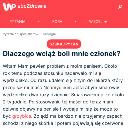
PYTANIA
FORA
WIĘCEJ
Pytania do specjalistów
Urologia
SZUKAJ PYTAŃ
Dlaczego wciąż boli mnie członek?
Witam Mam pewien problem z moim penisem. Około
rok temu podczas stosunku naderwało mi się
wędzidełko. Od razu udałem się z tym do lekarza który
przepisał mi maść Neomycinum Jelfa abym smarował
wędzidełko dwa razy dziennie. Smarowałem prze około
2 tygodnie. Po stosowaniu tej maści do teraz mam
dziwne objawy na penisie i wydaje mi się że może to
być
grzybica
. Żołądź ma bardzo nie przyjemny zapach,
schodzi z niego skórka i potem pojawiają się czerwone