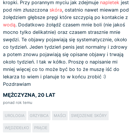
kropki. Przy porannym myciu jak zdejmuje
napletek
jest
pod nim złuszczona
skóra
, ostatnio nawet miewam pod
żołędziem głębsze pręgi które szczypią po kontakcie z
wodą
. Dodatkowo żołądź czasem mnie boli (nie jakoś
mocno tylko delikatnie) oraz czasem strasznie mnie
swędzi. Te objawy pojawiają się systematycznie, około
co tydzień. Jeden tydzień penis jest normalny i zdrowy
a potem znowu pojawiają się opisane objawy i trwają
około tydzień. I tak w kółko. Proszę o napisanie mi
mniej więcej co to może być bo to że muszę iść do
lekarza to wiem i planuje to w końcu zrobić :)
Pozdrawiam
MĘŻCZYZNA, 20 LAT
ponad rok temu
UROLOGIA
GRZYBICA
MAŚCI
SWĘDZENIE SKÓRY
WĘDZIDEŁKO
PRĄCIE