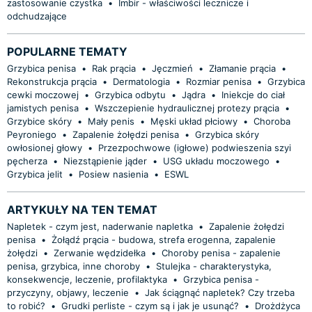
zastosowanie czystka
•
Imbir - właściwości lecznicze i
odchudzające
POPULARNE TEMATY
Grzybica penisa
•
Rak prącia
•
Jęczmień
•
Złamanie prącia
•
Rekonstrukcja prącia
•
Dermatologia
•
Rozmiar penisa
•
Grzybica
cewki moczowej
•
Grzybica odbytu
•
Jądra
•
Iniekcje do ciał
jamistych penisa
•
Wszczepienie hydraulicznej protezy prącia
•
Grzybice skóry
•
Mały penis
•
Męski układ płciowy
•
Choroba
Peyroniego
•
Zapalenie żołędzi penisa
•
Grzybica skóry
owłosionej głowy
•
Przezpochwowe (igłowe) podwieszenia szyi
pęcherza
•
Niezstąpienie jąder
•
USG układu moczowego
•
Grzybica jelit
•
Posiew nasienia
•
ESWL
ARTYKUŁY NA TEN TEMAT
Napletek - czym jest, naderwanie napletka
•
Zapalenie żołędzi
penisa
•
Żołądź prącia - budowa, strefa erogenna, zapalenie
żołędzi
•
Zerwanie wędzidełka
•
Choroby penisa - zapalenie
penisa, grzybica, inne choroby
•
Stulejka - charakterystyka,
konsekwencje, leczenie, profilaktyka
•
Grzybica penisa -
przyczyny, objawy, leczenie
•
Jak ściągnąć napletek? Czy trzeba
to robić?
•
Grudki perliste - czym są i jak je usunąć?
•
Drożdżyca