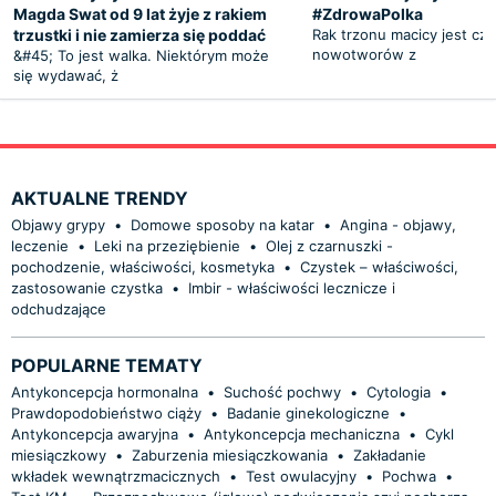
Magda Swat od 9 lat żyje z rakiem
#ZdrowaPolka
trzustki i nie zamierza się poddać
Rak trzonu macicy jest c
nowotworów z
&#45; To jest walka. Niektórym może
się wydawać, ż
AKTUALNE TRENDY
Objawy grypy
•
Domowe sposoby na katar
•
Angina - objawy,
leczenie
•
Leki na przeziębienie
•
Olej z czarnuszki -
pochodzenie, właściwości, kosmetyka
•
Czystek – właściwości,
zastosowanie czystka
•
Imbir - właściwości lecznicze i
odchudzające
POPULARNE TEMATY
Antykoncepcja hormonalna
•
Suchość pochwy
•
Cytologia
•
Prawdopodobieństwo ciąży
•
Badanie ginekologiczne
•
Antykoncepcja awaryjna
•
Antykoncepcja mechaniczna
•
Cykl
miesiączkowy
•
Zaburzenia miesiączkowania
•
Zakładanie
wkładek wewnątrzmacicznych
•
Test owulacyjny
•
Pochwa
•