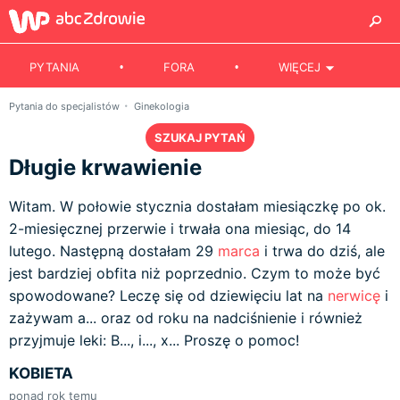
PYTANIA
FORA
WIĘCEJ
Pytania do specjalistów
Ginekologia
SZUKAJ PYTAŃ
Długie krwawienie
Witam. W połowie stycznia dostałam miesiączkę po ok.
2-miesięcznej przerwie i trwała ona miesiąc, do 14
lutego. Następną dostałam 29
marca
i trwa do dziś, ale
jest bardziej obfita niż poprzednio. Czym to może być
spowodowane? Leczę się od dziewięciu lat na
nerwicę
i
zażywam a... oraz od roku na nadciśnienie i również
przyjmuje leki: B..., i..., x... Proszę o pomoc!
KOBIETA
ponad rok temu