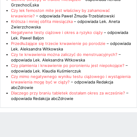
GrzechociĹska
Czy lek femoston mite jest właściwy by zahamować
krwawienie?
– odpowiada
Paweł Żmuda-Trzebiatowski
Krótsza i mniej obfita miesiączka
– odpowiada
Lek. Aneta
Zwierzchowska
Negatywne testy ciążowe i okres a ryzyko ciąży
– odpowiada
Lek. Paweł Baljon
Przedłużające się trzecie krwawienie po porodzie
– odpowiada
Lek. Aleksandra Witkowska
Czy te krwawienia można zaliczyć do menstruacyjnych?
–
odpowiada
Lek. Aleksandra Witkowska
Czy plamienia i krwawienie po poronieniu jest niepokojące?
–
odpowiada
Lek. Klaudia Kuśmierczuk
Czy mimo negatywnego wyniku testu ciążowego i wystąpienia
krwawienia mogę być w ciąży?
– odpowiada
Redakcja
abcZdrowie
Dlaczego przy braniu tabletek dostałam okres za wcześnie?
–
odpowiada
Redakcja abcZdrowie