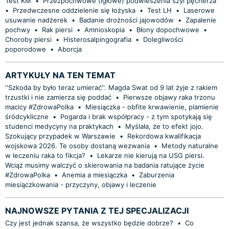
Test KM
•
Przezpochwowe (igłowe) podwieszenia szyi pęcherza
•
Przedwczesne oddzielenie się łożyska
•
Test LH
•
Laserowe
usuwanie nadżerek
•
Badanie drożności jajowodów
•
Zapalenie
pochwy
•
Rak piersi
•
Amnioskopia
•
Błony dopochwowe
•
Choroby piersi
•
Histerosalpingografia
•
Dolegliwości
poporodowe
•
Aborcja
ARTYKUŁY NA TEN TEMAT
''Szkoda by było teraz umierać''. Magda Swat od 9 lat żyje z rakiem
trzustki i nie zamierza się poddać
•
Pierwsze objawy raka trzonu
macicy #ZdrowaPolka
•
Miesiączka - obfite krwawienie, plamienie
śródcykliczne
•
Pogarda i brak współpracy - z tym spotykają się
studenci medycyny na praktykach
•
Myślała, że to efekt jojo.
Szokujący przypadek w Warszawie
•
Rekordowa kwalifikacja
wojskowa 2026. Te osoby dostaną wezwania
•
Metody naturalne
w leczeniu raka to fikcja?
•
Lekarze nie kierują na USG piersi.
Wciąż musimy walczyć o skierowania na badania ratujące życie
#ZdrowaPolka
•
Anemia a miesiączka
•
Zaburzenia
miesiączkowania - przyczyny, objawy i leczenie
NAJNOWSZE PYTANIA Z TEJ SPECJALIZACJI
Czy jest jednak szansa, że wszystko będzie dobrze?
•
Co