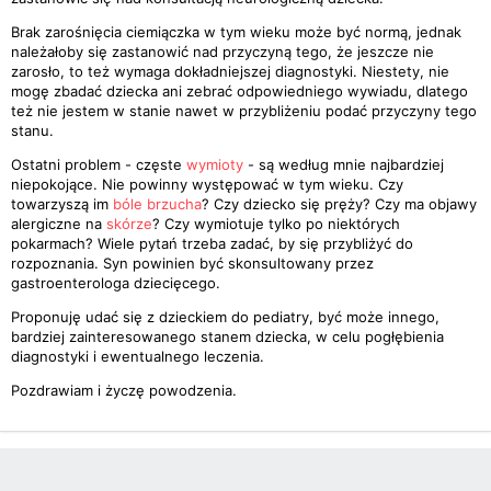
Brak zarośnięcia ciemiączka w tym wieku może być normą, jednak
należałoby się zastanowić nad przyczyną tego, że jeszcze nie
zarosło, to też wymaga dokładniejszej diagnostyki. Niestety, nie
mogę zbadać dziecka ani zebrać odpowiedniego wywiadu, dlatego
też nie jestem w stanie nawet w przybliżeniu podać przyczyny tego
stanu.
Ostatni problem - częste
wymioty
- są według mnie najbardziej
niepokojące. Nie powinny występować w tym wieku. Czy
towarzyszą im
bóle brzucha
? Czy dziecko się pręży? Czy ma objawy
alergiczne na
skórze
? Czy wymiotuje tylko po niektórych
pokarmach? Wiele pytań trzeba zadać, by się przybliżyć do
rozpoznania. Syn powinien być skonsultowany przez
gastroenterologa dziecięcego.
Proponuję udać się z dzieckiem do pediatry, być może innego,
bardziej zainteresowanego stanem dziecka, w celu pogłębienia
diagnostyki i ewentualnego leczenia.
Pozdrawiam i życzę powodzenia.