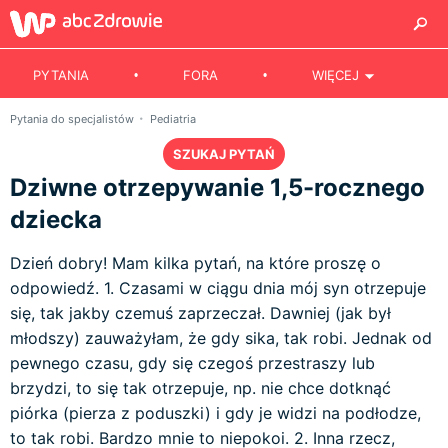
PYTANIA
FORA
WIĘCEJ
Pytania do specjalistów
Pediatria
SZUKAJ PYTAŃ
Dziwne otrzepywanie 1,5-rocznego
dziecka
Dzień dobry! Mam kilka pytań, na które proszę o
odpowiedź. 1. Czasami w ciągu dnia mój syn otrzepuje
się, tak jakby czemuś zaprzeczał. Dawniej (jak był
młodszy) zauważyłam, że gdy sika, tak robi. Jednak od
pewnego czasu, gdy się czegoś przestraszy lub
brzydzi, to się tak otrzepuje, np. nie chce dotknąć
piórka (pierza z poduszki) i gdy je widzi na podłodze,
to tak robi. Bardzo mnie to niepokoi. 2. Inna rzecz,