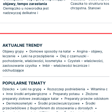
objawy, tempo zarastania
Czaszka to struktura kost
chrzęstna. Stanowi
Ciemiączko u noworodka jest
nadzwyczaj delikatne i
AKTUALNE TRENDY
Objawy grypy
•
Domowe sposoby na katar
•
Angina - objawy,
leczenie
•
Leki na przeziębienie
•
Olej z czarnuszki -
pochodzenie, właściwości, kosmetyka
•
Czystek – właściwości,
zastosowanie czystka
•
Imbir - właściwości lecznicze i
odchudzające
POPULARNE TEMATY
Dziecko
•
Leki na grypę
•
Rozszczep podniebienia
•
Witamina c
•
Inne środki antyalergiczne
•
Preparaty potasu
•
Złożone
preparaty ziołowe zwalczające katar
•
Preparaty przeciw odciskom
•
Dermokosmetyki
•
Środki przeciwcukrzycowe
•
Środki
przeciwbólowe z ibuprofenem do stosowania u dorosłych
•