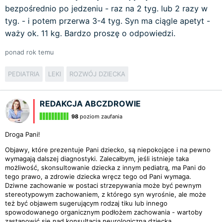
bezpośrednio po jedzeniu - raz na 2 tyg. lub 2 razy w
tyg. - i potem przerwa 3-4 tyg. Syn ma ciągle apetyt -
waży ok. 11 kg. Bardzo proszę o odpowiedzi.
ponad rok temu
PEDIATRIA
LEKI
ROZWÓJ DZIECKA
REDAKCJA ABCZDROWIE
98
poziom zaufania
Droga Pani!
Objawy, które prezentuje Pani dziecko, są niepokojące i na pewno
wymagają dalszej diagnostyki. Zalecałbym, jeśli istnieje taka
możliwość, skonsultowanie dziecka z innym pediatrą, ma Pani do
tego prawo, a zdrowie dziecka wręcz tego od Pani wymaga.
Dziwne zachowanie w postaci strzepywania może być pewnym
stereotypowym zachowaniem, z którego syn wyrośnie, ale może
też być objawem sugerującym rodzaj tiku lub innego
spowodowanego organicznym podłożem zachowania - wartoby
zastanowić się nad konsultacją neurologiczną dziecka.