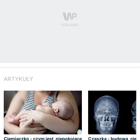
ARTYKUŁY
Ciemiączko - czym jest, niepokojące
Czaszka - budowa, cie