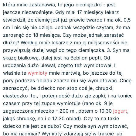
która mnie zastanawia, to jego ciemiączko - jest
jeszcze niezarośnięte. Gdy miał 17 miesięcy lekarz
stwierdził, że ciemię jest już prawie twarde i ma ok. 0,5
cm i nic się nie dzieje. Jednak wszędzie czytam, że ma
zarosnąć do 18 miesiąca. Czy może jednak zarastać
dłużej? Według mnie lekarze z mojej miejscowości nie
przywiązują dużej wagi do tego ciemiączka. 3. Syn ma
skazę białkową, dalej jest na Bebilon pepti. Od
urodzenia dużo ulewał, często też wymiotował. I
właśnie te
wymioty
mnie martwią, bo jeszcze do tej
pory podczas obiadu zdarza mu się wymiotować. Chcę
zaznaczyć, że dziecko non stop coś je, chrupki,
ciasteczko itp., i potem dość dużo zje zupki, i na koniec
czasem przy tej zupce wymiotuje (rano ok. 9 je
zagęszczone mleczko - 200 ml, potem o 10:30
jogurt
,
jakąś chrupkę, no i o 12:30 obiad). Czy to na takie
dziecko nie jest za dużo? Czy może syn wymiotować,
bo ma nadmiar? Wymioty zdarzają się w trakcie lub