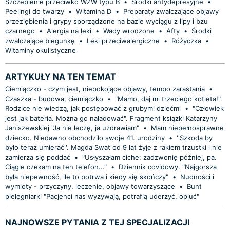
Szczepienie przeciwko WZW typu B
•
Środki antydepresyjne
•
Peelingi do twarzy
•
Witamina D
•
Preparaty zwalczające objawy
przeziębienia i grypy sporządzone na bazie wyciągu z lipy i bzu
czarnego
•
Alergia na leki
•
Wady wrodzone
•
Afty
•
Środki
zwalczające biegunkę
•
Leki przeciwalergiczne
•
Różyczka
•
Witaminy okulistyczne
ARTYKUŁY NA TEN TEMAT
Ciemiączko - czym jest, niepokojące objawy, tempo zarastania
•
Czaszka - budowa, ciemiączko
•
"Mamo, daj mi trzeciego kotleta!".
Rodzice nie wiedzą, jak postępować z grubymi dziećmi
•
"Człowiek
jest jak bateria. Można go naładować". Fragment książki Katarzyny
Janiszewskiej "Ja nie leczę, ja uzdrawiam"
•
Mam niepełnosprawne
dziecko. Niedawno obchodziło swoje 41. urodziny
•
''Szkoda by
było teraz umierać''. Magda Swat od 9 lat żyje z rakiem trzustki i nie
zamierza się poddać
•
"Usłyszałam ciche: zadzwonię później, pa.
Ciągle czekam na ten telefon..."
•
Dziennik covidowy. "Najgorsza
była niepewność, ile to potrwa i kiedy się skończy"
•
Nudności i
wymioty - przyczyny, leczenie, objawy towarzyszące
•
Bunt
pielęgniarki "Pacjenci nas wyzywają, potrafią uderzyć, opluć"
NAJNOWSZE PYTANIA Z TEJ SPECJALIZACJI