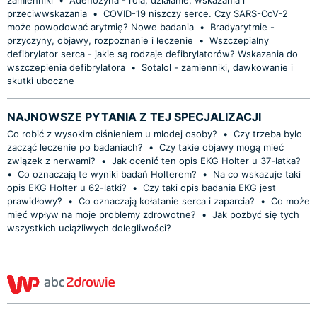
przeciwwskazania
•
COVID-19 niszczy serce. Czy SARS-CoV-2
może powodować arytmię? Nowe badania
•
Bradyarytmie -
przyczyny, objawy, rozpoznanie i leczenie
•
Wszczepialny
defibrylator serca - jakie są rodzaje defibrylatorów? Wskazania do
wszczepienia defibrylatora
•
Sotalol - zamienniki, dawkowanie i
skutki uboczne
NAJNOWSZE PYTANIA Z TEJ SPECJALIZACJI
Co robić z wysokim ciśnieniem u młodej osoby?
•
Czy trzeba było
zacząć leczenie po badaniach?
•
Czy takie objawy mogą mieć
związek z nerwami?
•
Jak ocenić ten opis EKG Holter u 37-latka?
•
Co oznaczają te wyniki badań Holterem?
•
Na co wskazuje taki
opis EKG Holter u 62-latki?
•
Czy taki opis badania EKG jest
prawidłowy?
•
Co oznaczają kołatanie serca i zaparcia?
•
Co może
mieć wpływ na moje problemy zdrowotne?
•
Jak pozbyć się tych
wszystkich uciążliwych dolegliwości?