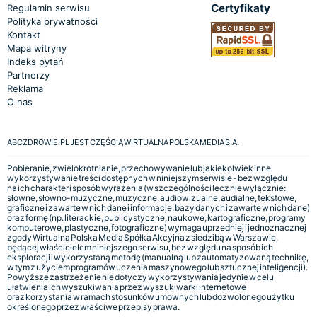
Certyfikaty
Regulamin serwisu
Polityka prywatności
Kontakt
Mapa witryny
Indeks pytań
Partnerzy
Reklama
O nas
ABCZDROWIE.PL JEST CZĘŚCIĄ WIRTUALNA POLSKA MEDIA S.A.
Pobieranie, zwielokrotnianie, przechowywanie lub jakiekolwiek inne
wykorzystywanie treści dostępnych w niniejszym serwisie - bez względu
na ich charakter i sposób wyrażenia (w szczególności lecz nie wyłącznie:
słowne, słowno-muzyczne, muzyczne, audiowizualne, audialne, tekstowe,
graficzne i zawarte w nich dane i informacje, bazy danych i zawarte w nich dane)
oraz formę (np. literackie, publicystyczne, naukowe, kartograficzne, programy
komputerowe, plastyczne, fotograficzne) wymaga uprzedniej i jednoznacznej
zgody Wirtualna Polska Media Spółka Akcyjna z siedzibą w Warszawie,
będącej właścicielem niniejszego serwisu, bez względu na sposób ich
eksploracji i wykorzystaną metodę (manualną lub zautomatyzowaną technikę,
w tym z użyciem programów uczenia maszynowego lub sztucznej inteligencji).
Powyższe zastrzeżenie nie dotyczy wykorzystywania jedynie w celu
ułatwienia ich wyszukiwania przez wyszukiwarki internetowe
oraz korzystania w ramach stosunków umownych lub dozwolonego użytku
określonego przez właściwe przepisy prawa.