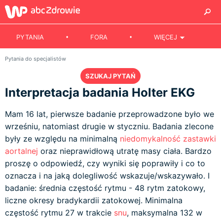
PYTANIA
FORA
WIĘCEJ
Pytania do specjalistów
SZUKAJ PYTAŃ
Interpretacja badania Holter EKG
Mam 16 lat, pierwsze badanie przeprowadzone było we
wrześniu, natomiast drugie w styczniu. Badania zlecone
były ze względu na minimalną
niedomykalność zastawki
aortalnej
oraz nieprawidłową utratę masy ciała. Bardzo
proszę o odpowiedź, czy wyniki się poprawiły i co to
oznacza i na jaką dolegliwość wskazuje/wskazywało. I
badanie: średnia częstość rytmu - 48 rytm zatokowy,
liczne okresy bradykardii zatokowej. Minimalna
częstość rytmu 27 w trakcie
snu
, maksymalna 132 w