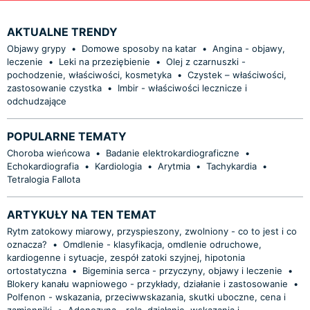
AKTUALNE TRENDY
Objawy grypy
•
Domowe sposoby na katar
•
Angina - objawy,
leczenie
•
Leki na przeziębienie
•
Olej z czarnuszki -
pochodzenie, właściwości, kosmetyka
•
Czystek – właściwości,
zastosowanie czystka
•
Imbir - właściwości lecznicze i
odchudzające
POPULARNE TEMATY
Choroba wieńcowa
•
Badanie elektrokardiograficzne
•
Echokardiografia
•
Kardiologia
•
Arytmia
•
Tachykardia
•
Tetralogia Fallota
ARTYKUŁY NA TEN TEMAT
Rytm zatokowy miarowy, przyspieszony, zwolniony - co to jest i co
oznacza?
•
Omdlenie - klasyfikacja, omdlenie odruchowe,
kardiogenne i sytuacje, zespół zatoki szyjnej, hipotonia
ortostatyczna
•
Bigeminia serca - przyczyny, objawy i leczenie
•
Blokery kanału wapniowego - przykłady, działanie i zastosowanie
•
Polfenon - wskazania, przeciwwskazania, skutki uboczne, cena i
zamienniki
•
Adenozyna - rola, działanie, wskazania i