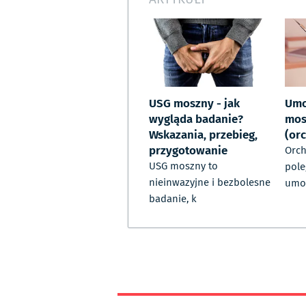
USG moszny - jak
Umo
wygląda badanie?
mos
Wskazania, przebieg,
(or
przygotowanie
Orch
USG moszny to
pole
nieinwazyjne i bezbolesne
umo
badanie, k