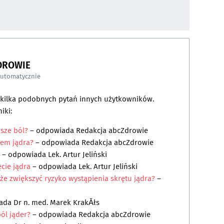
DROWIE
automatycznie
a kilka podobnych pytań innych użytkowników.
iki:
wsze ból?
– odpowiada
Redakcja abcZdrowie
iem jądra?
– odpowiada
Redakcja abcZdrowie
– odpowiada
Lek. Artur Jeliński
cie jądra
– odpowiada
Lek. Artur Jeliński
że zwiększyć ryzyko wystąpienia skrętu jądra?
–
iada
Dr n. med. Marek KrakĂłs
ól jąder?
– odpowiada
Redakcja abcZdrowie