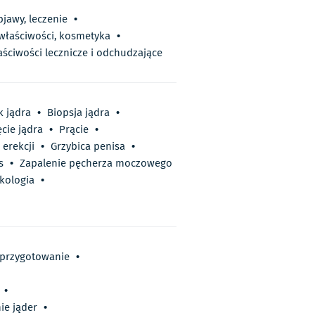
bjawy, leczenie
•
 właściwości, kosmetyka
•
aściwości lecznicze i odchudzające
k jądra
•
Biopsja jądra
•
cie jądra
•
Prącie
•
 erekcji
•
Grzybica penisa
•
s
•
Zapalenie pęcherza moczowego
kologia
•
 przygotowanie
•
•
ie jąder
•