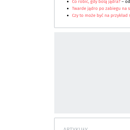
Co robić, gdy bolą jądra?
– o
Twarde jądro po zabiegu na s
Czy to może być na przykład 
ARTYKUŁY