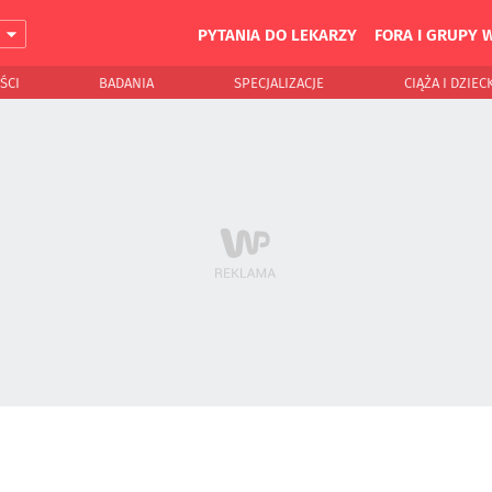
PYTANIA DO LEKARZY
FORA I GRUPY 
J
ŚCI
BADANIA
SPECJALIZACJE
CIĄŻA I DZIEC