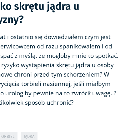
yko skrętu jądra u
yzny?
at i ostatnio się dowiedziałem czym jest
m nerwicowcem od razu spanikowałem i od
spać z myślą, że mogłoby mnie to spotkać.
t ryzyko wystąpienia skrętu jądra u osoby
znowe chroni przed tym schorzeniem? W
cięcia torbieli nasiennej, jeśli miałbym
 urolog by pewnie na to zwrócił uwagę..?
kikolwiek sposób uchronić?
TORBIEL
JĄDRA