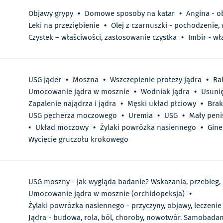
Objawy grypy
•
Domowe sposoby na katar
•
Angina - o
Leki na przeziębienie
•
Olej z czarnuszki - pochodzenie,
Czystek – właściwości, zastosowanie czystka
•
Imbir - wł
USG jąder
•
Moszna
•
Wszczepienie protezy jądra
•
Ra
Umocowanie jądra w mosznie
•
Wodniak jądra
•
Usunię
Zapalenie najądrza i jądra
•
Męski układ płciowy
•
Brak
USG pęcherza moczowego
•
Uremia
•
USG
•
Mały peni
•
Układ moczowy
•
Żylaki powrózka nasiennego
•
Gine
Wycięcie gruczołu krokowego
USG moszny - jak wygląda badanie? Wskazania, przebieg,
Umocowanie jądra w mosznie (orchidopeksja)
•
Żylaki powrózka nasiennego - przyczyny, objawy, leczenie
Jądra - budowa, rola, ból, choroby, nowotwór. Samobadan