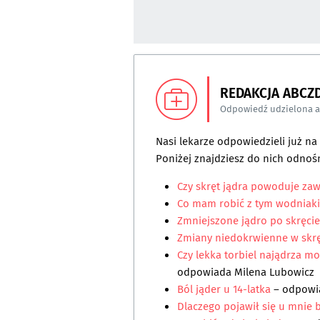
REDAKCJA ABCZ
Odpowiedź udzielona 
Nasi lekarze odpowiedzieli już n
Poniżej znajdziesz do nich odnośn
Czy skręt jądra powoduje za
Co mam robić z tym wodniak
Zmniejszone jądro po skręcie
Zmiany niedokrwienne w skrę
Czy lekka torbiel najądrza mo
odpowiada
Milena Lubowicz
Ból jąder u 14-latka
– odpow
Dlaczego pojawił się u mnie b