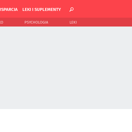
WSPARCIA
LEKI I SUPLEMENTY
KO
PSYCHOLOGIA
LEKI