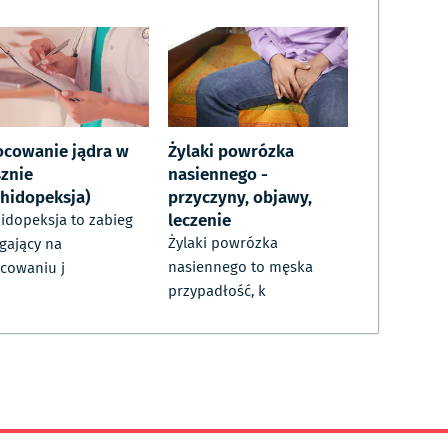
cowanie jądra w
Żylaki powrózka
znie
nasiennego -
chidopeksja)
przyczyny, objawy,
leczenie
idopeksja to zabieg
Żylaki powrózka
gający na
nasiennego to męska
cowaniu j
przypadłość, k