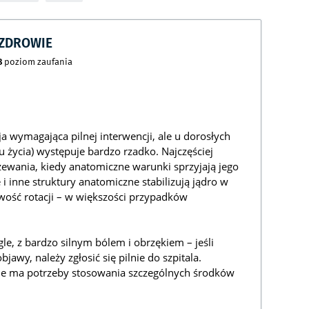
CZDROWIE
8
poziom zaufania
cja wymagająca pilnej interwencji, ale u dorosłych
u życia) występuje bardzo rzadko. Najczęściej
zewania, kiedy anatomiczne warunki sprzyjają jego
 inne struktury anatomiczne stabilizują jądro w
wość rotacji – w większości przypadków
gle, z bardzo silnym bólem i obrzękiem – jeśli
jawy, należy zgłosić się pilnie do szpitala.
ie ma potrzeby stosowania szczególnych środków