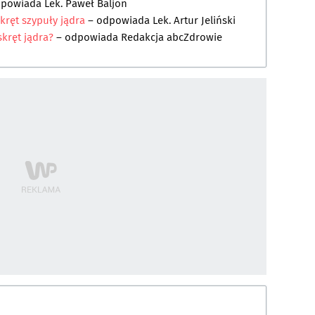
dpowiada
Lek. Paweł Baljon
kręt szypuły jądra
– odpowiada
Lek. Artur Jeliński
skręt jądra?
– odpowiada
Redakcja abcZdrowie