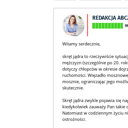
REDAKCJA AB
9
Witamy serdecznie,
skręt jądra to rzeczywiście sytua
mężczyzn (szczególnie po 20. rok
dotyczy chłopców w okresie dojr
ruchomości. Więzadło mosznowe i
mosznie, ograniczając jego możli
skutecznie.
Skręt jądra zwykle pojawia się na
kiedykolwiek zauważy Pan takie ob
Natomiast w codziennym życiu n
ostrożności.