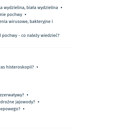
a wydzielina, biała wydzielina
•
enie pochwy
•
nia wirusowe, bakteryjne i
 pochwy - co należy wiedzieć?
as histeroskopii?
•
rezerwatywy?
•
iedrożne jajowody?
•
rzepowego?
•