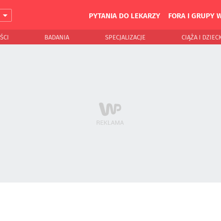
PYTANIA DO LEKARZY
FORA I GRUPY 
J
ŚCI
BADANIA
SPECJALIZACJE
CIĄŻA I DZIEC