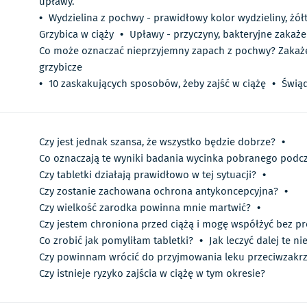
upławy.
•
Wydzielina z pochwy - prawidłowy kolor wydzieliny, żółt
Grzybica w ciąży
•
Upławy - przyczyny, bakteryjne zakaż
Co może oznaczać nieprzyjemny zapach z pochwy? Zakaże
grzybicze
•
10 zaskakujących sposobów, żeby zajść w ciążę
•
Świąd
Czy jest jednak szansa, że wszystko będzie dobrze?
•
Co oznaczają te wyniki badania wycinka pobranego podcz
Czy tabletki działają prawidłowo w tej sytuacji?
•
Czy zostanie zachowana ochrona antykoncepcyjna?
•
Czy wielkość zarodka powinna mnie martwić?
•
Czy jestem chroniona przed ciążą i mogę współżyć bez p
Co zrobić jak pomyliłam tabletki?
•
Jak leczyć dalej te n
Czy powinnam wrócić do przyjmowania leku przeciwzak
Czy istnieje ryzyko zajścia w ciążę w tym okresie?