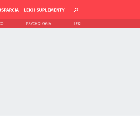
WSPARCIA
LEKI I SUPLEMENTY
KO
PSYCHOLOGIA
LEKI