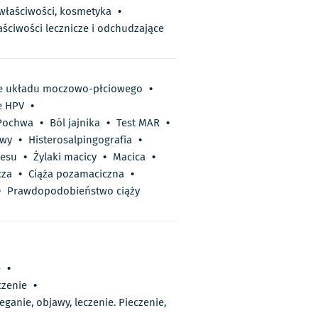
 właściwości, kosmetyka
•
aściwości lecznicze i odchudzające
je układu moczowo-płciowego
•
e HPV
•
Pochwa
•
Ból jajnika
•
Test MAR
•
owy
•
Histerosalpingografia
•
resu
•
Żylaki macicy
•
Macica
•
cza
•
Ciąża pozamaciczna
•
•
Prawdopodobieństwo ciąży
e
•
czenie
•
ganie, objawy, leczenie. Pieczenie,