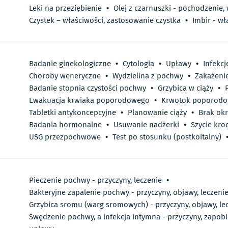
Leki na przeziębienie
•
Olej z czarnuszki - pochodzenie,
Czystek – właściwości, zastosowanie czystka
•
Imbir - wł
Badanie ginekologiczne
•
Cytologia
•
Upławy
•
Infekc
Choroby weneryczne
•
Wydzielina z pochwy
•
Zakażeni
Badanie stopnia czystości pochwy
•
Grzybica w ciąży
•
Ewakuacja krwiaka poporodowego
•
Krwotok poporod
Tabletki antykoncepcyjne
•
Planowanie ciąży
•
Brak ok
Badania hormonalne
•
Usuwanie nadżerki
•
Szycie kro
USG przezpochwowe
•
Test po stosunku (postkoitalny)
Pieczenie pochwy - przyczyny, leczenie
•
Bakteryjne zapalenie pochwy - przyczyny, objawy, leczeni
Grzybica sromu (warg sromowych) - przyczyny, objawy, le
Swędzenie pochwy, a infekcja intymna - przyczyny, zapobie