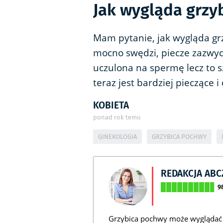
Jak wygląda grzy
Mam pytanie, jak wygląda gr
mocno swędzi, piecze zazwyc
uczulona na spermę lecz to s
teraz jest bardziej pieczące 
KOBIETA
ponad rok temu
GINEKOLOGIA
GRZYBICA POCHWY
REDAKCJA AB
9
Grzybica pochwy może wyglądać r