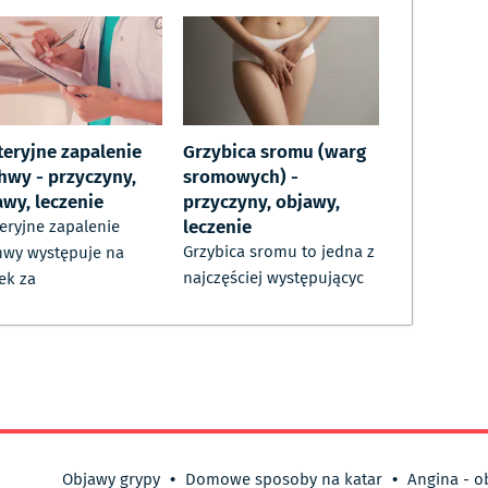
teryjne zapalenie
Grzybica sromu (warg
hwy - przyczyny,
sromowych) -
awy, leczenie
przyczyny, objawy,
leczenie
eryjne zapalenie
Grzybica sromu to jedna z
wy występuje na
najczęściej występującyc
ek za
Objawy grypy
•
Domowe sposoby na katar
•
Angina - o