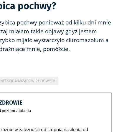
bica pochwy?
zybica pochwy ponieważ od kilku dni mnie
zaj miałam takie objawy gdyż jestem
zybko mijało wystarczyło clitromazolum a
i drażniące mnie, pomóżcie.
INFEKCJE NARZĄDÓW PŁCIOWYCH
CZDROWIE
8
poziom zaufania
óżnie w zależności od stopnia nasilenia od