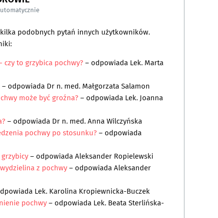
automatycznie
a kilka podobnych pytań innych użytkowników.
iki:
- czy to grzybica pochwy?
– odpowiada
Lek. Marta
– odpowiada
Dr n. med. Małgorzata Salamon
pochwy może być groźna?
– odpowiada
Lek. Joanna
a?
– odpowiada
Dr n. med. Anna Wilczyńska
wędzenia pochwy po stosunku?
– odpowiada
 grzybicy
– odpowiada
Aleksander Ropielewski
 wydzielina z pochwy
– odpowiada
Aleksander
odpowiada
Lek. Karolina Kropiewnicka-Buczek
enienie pochwy
– odpowiada
Lek. Beata Sterlińska-