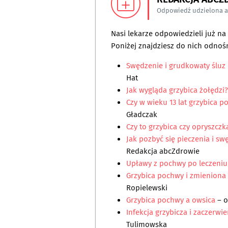
Odpowiedź udzielona 
Nasi lekarze odpowiedzieli już n
Poniżej znajdziesz do nich odnośn
Swędzenie i grudkowaty śluz 
Hat
Jak wygląda grzybica żołędzi?
Czy w wieku 13 lat grzybica 
Gładczak
Czy to grzybica czy opryszczk
Jak pozbyć się pieczenia i s
Redakcja abcZdrowie
Upławy z pochwy po leczeniu
Grzybica pochwy i zmieniona
Ropielewski
Grzybica pochwy a owsica
– 
Infekcja grzybicza i zaczerwi
Tulimowska