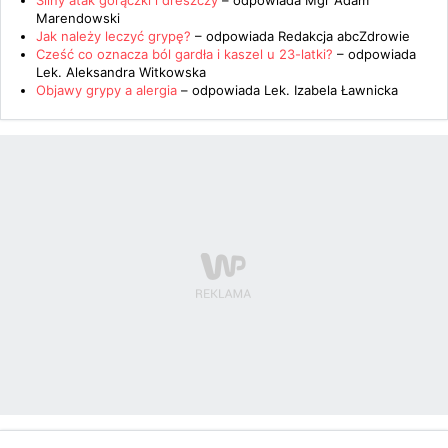
Silny atak gorączki i dreszczy
– odpowiada
Mgr Adam
Marendowski
Jak należy leczyć grypę?
– odpowiada
Redakcja abcZdrowie
Cześć co oznacza ból gardła i kaszel u 23-latki?
– odpowiada
Lek. Aleksandra Witkowska
Objawy grypy a alergia
– odpowiada
Lek. Izabela Ławnicka