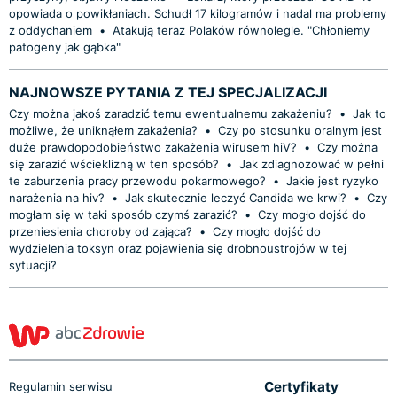
opowiada o powikłaniach. Schudł 17 kilogramów i nadal ma problemy
z oddychaniem
•
Atakują teraz Polaków równolegle. "Chłoniemy
patogeny jak gąbka"
NAJNOWSZE PYTANIA Z TEJ SPECJALIZACJI
Czy można jakoś zaradzić temu ewentualnemu zakażeniu?
•
Jak to
możliwe, że uniknąłem zakażenia?
•
Czy po stosunku oralnym jest
duże prawdopodobieństwo zakażenia wirusem hiV?
•
Czy można
się zarazić wścieklizną w ten sposób?
•
Jak zdiagnozować w pełni
te zaburzenia pracy przewodu pokarmowego?
•
Jakie jest ryzyko
narażenia na hiv?
•
Jak skutecznie leczyć Candida we krwi?
•
Czy
mogłam się w taki sposób czymś zarazić?
•
Czy mogło dojść do
przeniesienia choroby od zająca?
•
Czy mogło dojść do
wydzielenia toksyn oraz pojawienia się drobnoustrojów w tej
sytuacji?
Certyfikaty
Regulamin serwisu