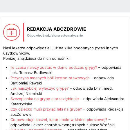
REDAKCJA ABCZDROWIE
Odpowiedź udzielona automatycznie
Nasi lekarze odpowiedzieli już na kilka podobnych pytań innych
użytkowników.
Poniżej znajdziesz do nich odnośniki:
Ile czasu należy zostać w domu podczas grypy?
– odpowiada
Lek. Tomasz Budlewski
Przyczyna mocnych bóli kostno-stawowych
– odpowiada
Bartłomiej Rawski
Jak najszybciej wyleczyć grypę?
– odpowiada
Dr n. med.
Andrzej Niemirski
Szczepionka na grypę a przeziębienie
– odpowiada
Aleksandra
Katarzyńska
Czy dziecko musi przyjąć leki na grypę?
– odpowiada
Redakcja
abcZdrowie
Co powoduje kaszel, katar i bóle w klatce piersiowej?
–
odpowiada
Lekarz chorób wewnętrznych Łukasz Wroński