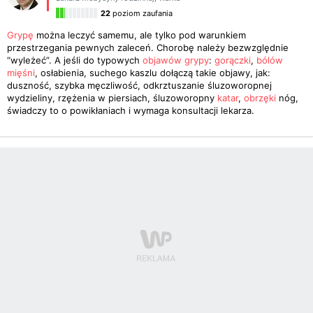
22
poziom zaufania
Grypę
można leczyć samemu, ale tylko pod warunkiem
przestrzegania pewnych zaleceń. Chorobę należy bezwzględnie
“wyleżeć”. A jeśli do typowych
objawów grypy
:
gorączki
,
bólów
mięśni
, osłabienia, suchego kaszlu dołączą takie objawy, jak:
duszność, szybka męczliwość, odkrztuszanie śluzoworopnej
wydzieliny, rzężenia w piersiach, śluzoworopny
katar
,
obrzęki
nóg,
świadczy to o powikłaniach i wymaga konsultacji lekarza.