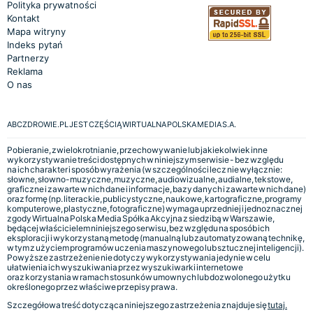
Polityka prywatności
Kontakt
Mapa witryny
Indeks pytań
Partnerzy
Reklama
O nas
ABCZDROWIE.PL JEST CZĘŚCIĄ WIRTUALNA POLSKA MEDIA S.A.
Pobieranie, zwielokrotnianie, przechowywanie lub jakiekolwiek inne
wykorzystywanie treści dostępnych w niniejszym serwisie - bez względu
na ich charakter i sposób wyrażenia (w szczególności lecz nie wyłącznie:
słowne, słowno-muzyczne, muzyczne, audiowizualne, audialne, tekstowe,
graficzne i zawarte w nich dane i informacje, bazy danych i zawarte w nich dane)
oraz formę (np. literackie, publicystyczne, naukowe, kartograficzne, programy
komputerowe, plastyczne, fotograficzne) wymaga uprzedniej i jednoznacznej
zgody Wirtualna Polska Media Spółka Akcyjna z siedzibą w Warszawie,
będącej właścicielem niniejszego serwisu, bez względu na sposób ich
eksploracji i wykorzystaną metodę (manualną lub zautomatyzowaną technikę,
w tym z użyciem programów uczenia maszynowego lub sztucznej inteligencji).
Powyższe zastrzeżenie nie dotyczy wykorzystywania jedynie w celu
ułatwienia ich wyszukiwania przez wyszukiwarki internetowe
oraz korzystania w ramach stosunków umownych lub dozwolonego użytku
określonego przez właściwe przepisy prawa.
Szczegółowa treść dotycząca niniejszego zastrzeżenia znajduje się
tutaj.