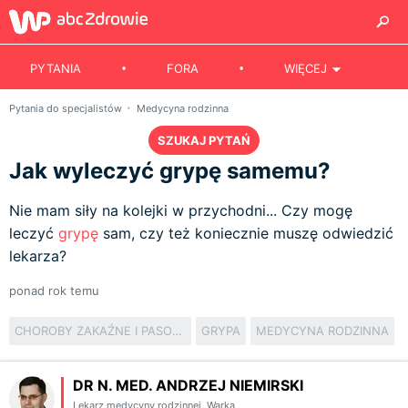
PYTANIA
FORA
WIĘCEJ
Pytania do specjalistów
Medycyna rodzinna
SZUKAJ PYTAŃ
Jak wyleczyć grypę samemu?
Nie mam siły na kolejki w przychodni... Czy mogę
leczyć
grypę
sam, czy też koniecznie muszę odwiedzić
lekarza?
ponad rok temu
CHOROBY ZAKAŹNE I PASOŻYTNICZE
GRYPA
MEDYCYNA RODZINNA
DR N. MED. ANDRZEJ NIEMIRSKI
Lekarz medycyny rodzinnej
,
Warka