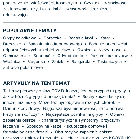
pochodzenie, właściwości, kosmetyka
•
Czystek – właściwości,
zastosowanie czystka
•
Imbir - właściwości lecznicze i
odchudzające
POPULARNE TEMATY
Grypy żołądkowa
•
Gorączka
•
Badanie krwi
•
Katar
•
Dreszcze
•
Badanie układu nerwowego
•
Badanie przeciwciał
odpornościowych u kobiet w ciąży
•
Owsica
•
Nieżyt nosa
•
Odmrożenia
•
Senność
•
Odwodnienie
•
Poziom leukocytów
•
Włośnica
•
Biegunka
•
Siniaki
•
Ból gardła
•
Tasiemczyca
•
Zatrucie pokarmowe
ARTYKUŁY NA TEN TEMAT
To teraz pierwszy objaw COVID. Inaczej jest w przypadku grypy
•
Jak odróżnić grypę od przeziębienia?
•
Suchy kaszel leczy się
inaczej niż mokry. Może też być objawem różnych chorób
•
Dziennik covidowy. "Najgorsza była niepewność, ile to potrwa i
kiedy się skończy"
•
Najczęstsze powikłania grypy
•
Objawy
zapalenia oskrzeli - charakterystyczne symptomy, przyczyny,
leczenie
•
Sposoby na kaszel - skuteczne domowe i
farmakologiczne środki
•
Obturacyjne zapalenie oskrzeli-
przyczyny, objawy i leczenie
•
Lekarz, który przeszedł COVID-19