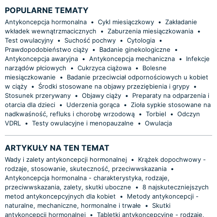
POPULARNE TEMATY
Antykoncepcja hormonalna
•
Cykl miesiączkowy
•
Zakładanie
wkładek wewnątrzmacicznych
•
Zaburzenia miesiączkowania
•
Test owulacyjny
•
Suchość pochwy
•
Cytologia
•
Prawdopodobieństwo ciąży
•
Badanie ginekologiczne
•
Antykoncepcja awaryjna
•
Antykoncepcja mechaniczna
•
Infekcje
narządów płciowych
•
Cukrzyca ciążowa
•
Bolesne
miesiączkowanie
•
Badanie przeciwciał odpornościowych u kobiet
w ciąży
•
Środki stosowane na objawy przeziębienia i grypy
•
Stosunek przerywany
•
Objawy ciąży
•
Preparaty na odparzenia i
otarcia dla dzieci
•
Uderzenia gorąca
•
Zioła sypkie stosowane na
nadkwaśność, refluks i chorobę wrzodową
•
Torbiel
•
Odczyn
VDRL
•
Testy owulacyjne i menopauzalne
•
Owulacja
ARTYKUŁY NA TEN TEMAT
Wady i zalety antykoncepcji hormonalnej
•
Krążek dopochwowy -
rodzaje, stosowanie, skuteczność, przeciwwskazania
•
Antykoncepcja hormonalna - charakterystyka, rodzaje,
przeciwwskazania, zalety, skutki uboczne
•
8 najskuteczniejszych
metod antykoncepcyjnych dla kobiet
•
Metody antykoncepcji -
naturalne, mechaniczne, hormonalne i trwałe
•
Skutki
antykoncepcji hormonalnej
•
Tabletki antykoncepcyjne - rodzaje,