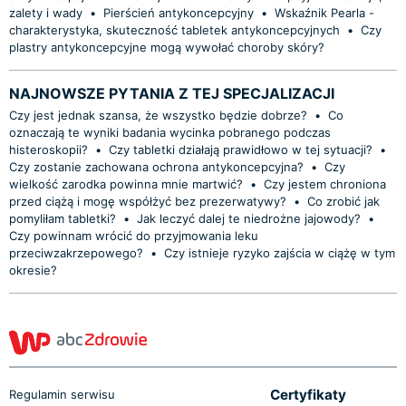
zalety i wady
•
Pierścień antykoncepcyjny
•
Wskaźnik Pearla -
charakterystyka, skuteczność tabletek antykoncepcyjnych
•
Czy
plastry antykoncepcyjne mogą wywołać choroby skóry?
NAJNOWSZE PYTANIA Z TEJ SPECJALIZACJI
Czy jest jednak szansa, że wszystko będzie dobrze?
•
Co
oznaczają te wyniki badania wycinka pobranego podczas
histeroskopii?
•
Czy tabletki działają prawidłowo w tej sytuacji?
•
Czy zostanie zachowana ochrona antykoncepcyjna?
•
Czy
wielkość zarodka powinna mnie martwić?
•
Czy jestem chroniona
przed ciążą i mogę współżyć bez prezerwatywy?
•
Co zrobić jak
pomyliłam tabletki?
•
Jak leczyć dalej te niedrożne jajowody?
•
Czy powinnam wrócić do przyjmowania leku
przeciwzakrzepowego?
•
Czy istnieje ryzyko zajścia w ciążę w tym
okresie?
Certyfikaty
Regulamin serwisu