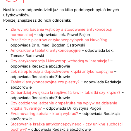
Nasi lekarze odpowiedzieli już na kilka podobnych pytań innych
użytkowników.
Poniżej znajdziesz do nich odnośniki:
Złe wyniki badania wątroby a stosowanie antykoncepcji
hormonalnej
– odpowiada
Lek. Paweł Baljon
Przejście z plastrów antykoncepcyjnych na NuvaRing
–
odpowiada
Dr n. med. Bogdan Ostrowski
Amoksiklav a tabletki antykoncepcyjne
– odpowiada
Lek.
Tomasz Budlewski
Czy antykoncepcja i Nerwotop wchodzą w interakcję?
–
odpowiada
Redakcja abcZdrowie
Lek na epilepsję a dopochwowe krążki antykoncepcyjne
–
odpowiada
Redakcja abcZdrowie
Tabletki antykoncepcyjne czy plastry?
– odpowiada
Redakcja
abcZdrowie
Co bardziej zwiększa krzepliwość krwi - tabletki czy krążek?
–
odpowiada
Redakcja abcZdrowie
Czy codzienne jedzenie grapefruita ma wpływ na działanie
krążka Nuvaring?
– odpowiada
Dr Krystyna Pogoń
Evra,nuvaring,spirala - którą wybrać?
– odpowiada
Redakcja
abcZdrowie
Stosowanie krążka antykoncepcyjnego - czy uniknę suchości
pochwy?
– odpowiada
Redakcja abcZdrowie