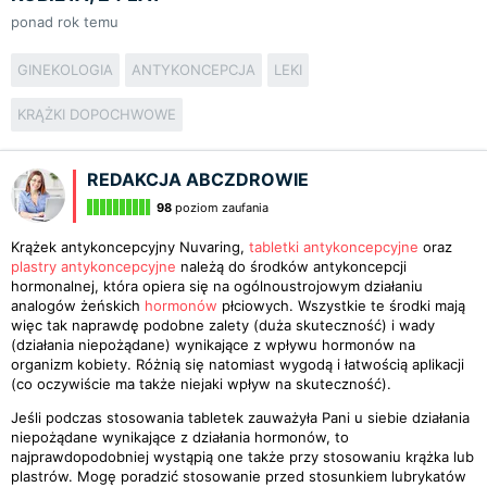
ponad rok temu
GINEKOLOGIA
ANTYKONCEPCJA
LEKI
KRĄŻKI DOPOCHWOWE
REDAKCJA ABCZDROWIE
98
poziom zaufania
Krążek antykoncepcyjny Nuvaring,
tabletki antykoncepcyjne
oraz
plastry antykoncepcyjne
należą do środków antykoncepcji
hormonalnej, która opiera się na ogólnoustrojowym działaniu
analogów żeńskich
hormonów
płciowych. Wszystkie te środki mają
więc tak naprawdę podobne zalety (duża skuteczność) i wady
(działania niepożądane) wynikające z wpływu hormonów na
organizm kobiety. Różnią się natomiast wygodą i łatwością aplikacji
(co oczywiście ma także niejaki wpływ na skuteczność).
Jeśli podczas stosowania tabletek zauważyła Pani u siebie działania
niepożądane wynikające z działania hormonów, to
najprawdopodobniej wystąpią one także przy stosowaniu krążka lub
plastrów. Mogę poradzić stosowanie przed stosunkiem lubrykatów