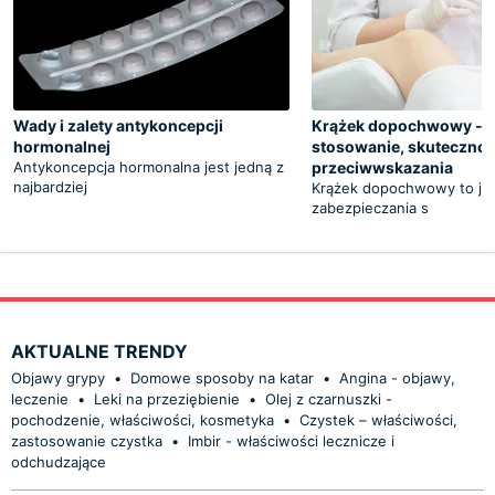
Wady i zalety antykoncepcji
Krążek dopochwowy - r
hormonalnej
stosowanie, skutecznoś
Antykoncepcja hormonalna jest jedną z
przeciwwskazania
najbardziej
Krążek dopochwowy to je
zabezpieczania s
AKTUALNE TRENDY
Objawy grypy
•
Domowe sposoby na katar
•
Angina - objawy,
leczenie
•
Leki na przeziębienie
•
Olej z czarnuszki -
pochodzenie, właściwości, kosmetyka
•
Czystek – właściwości,
zastosowanie czystka
•
Imbir - właściwości lecznicze i
odchudzające