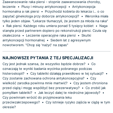
Zaawansowanie raka piersi - stopnie zaawansowania choroby,
leczenie
•
Plusy i minusy antykoncepcji
•
Antykoncepcja
hormonalna a rak piersi
•
Przychodzi kobieta do lekarza i… o co
zapytać ginekologa przy doborze antykoncepcji?
•
Weronika miała
tylko jeden objaw. "Lekarze tłumaczyli, że jestem za młoda na raka"
•
Rak piersi. Każdego roku umiera ponad 5 tysięcy kobiet
•
Naga
stanęła przed partnerem dopiero po rekonstrukcji piersi. Czuła się
okaleczona
•
Leczenie operacyjne raka piersi
•
Skutki
antykoncepcji hormonalnej
•
Siedem lat z agresywnym
nowotworem. "Chcę się 'nażyć' na zapas"
NAJNOWSZE PYTANIA Z TEJ SPECJALIZACJI
Czy jest jednak szansa, że wszystko będzie dobrze?
•
Co
oznaczają te wyniki badania wycinka pobranego podczas
histeroskopii?
•
Czy tabletki działają prawidłowo w tej sytuacji?
•
Czy zostanie zachowana ochrona antykoncepcyjna?
•
Czy
wielkość zarodka powinna mnie martwić?
•
Czy jestem chroniona
przed ciążą i mogę współżyć bez prezerwatywy?
•
Co zrobić jak
pomyliłam tabletki?
•
Jak leczyć dalej te niedrożne jajowody?
•
Czy powinnam wrócić do przyjmowania leku
przeciwzakrzepowego?
•
Czy istnieje ryzyko zajścia w ciążę w tym
okresie?