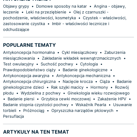
Objawy grypy
•
Domowe sposoby na katar
•
Angina - objawy,
leczenie
•
Leki na przeziębienie
•
Olej z czarnuszki -
pochodzenie, właściwości, kosmetyka
•
Czystek – właściwości,
zastosowanie czystka
•
Imbir - właściwości lecznicze i
odchudzające
POPULARNE TEMATY
Antykoncepcja hormonalna
•
Cykl miesiączkowy
•
Zaburzenia
miesiączkowania
•
Zakładanie wkładek wewnątrzmacicznych
•
Test owulacyjny
•
Suchość pochwy
•
Cytologia
•
Prawdopodobieństwo ciąży
•
Badanie ginekologiczne
•
Antykoncepcja awaryjna
•
Antykoncepcja mechaniczna
•
Antykoncepcja chirurgiczna
•
Nacięcie krocza
•
Ciąża
•
Badanie
ginekologiczne dzieci
•
Rak szyjki macicy
•
Hormony
•
Rozwój
płodu
•
Wydzielina z pochwy
•
Ginekologia wieku rozwojowego
•
Badanie piersi
•
Grzybica cewki moczowej
•
Zakażenie HPV
•
Badanie stopnia czystości pochwy
•
Wskaźnik Pearla
•
Usuwanie
torbieli
•
Próżnociąg
•
Opryszczka narządów płciowych
•
Persuflacja
ARTYKUŁY NA TEN TEMAT