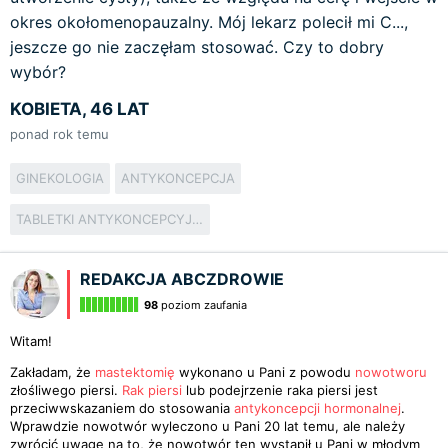
okres okołomenopauzalny. Mój lekarz polecił mi C...,
jeszcze go nie zaczęłam stosować. Czy to dobry
wybór?
KOBIETA, 46 LAT
ponad rok temu
GINEKOLOGIA
ANTYKONCEPCJA
TABLETKI ANTYKONCEPCYJNE
REDAKCJA ABCZDROWIE
98
poziom zaufania
Witam!
Zakładam, że
mastektomię
wykonano u Pani z powodu
nowotworu
złośliwego piersi.
Rak piersi
lub podejrzenie raka piersi jest
przeciwwskazaniem do stosowania
antykoncepcji hormonalnej
.
Wprawdzie nowotwór wyleczono u Pani 20 lat temu, ale należy
zwrócić uwagę na to, że nowotwór ten wystąpił u Pani w młodym