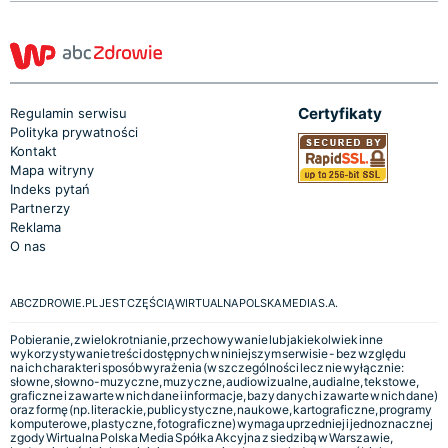
Certyfikaty
Regulamin serwisu
Polityka prywatności
Kontakt
Mapa witryny
Indeks pytań
Partnerzy
Reklama
O nas
ABCZDROWIE.PL JEST CZĘŚCIĄ WIRTUALNA POLSKA MEDIA S.A.
Pobieranie, zwielokrotnianie, przechowywanie lub jakiekolwiek inne
wykorzystywanie treści dostępnych w niniejszym serwisie - bez względu
na ich charakter i sposób wyrażenia (w szczególności lecz nie wyłącznie:
słowne, słowno-muzyczne, muzyczne, audiowizualne, audialne, tekstowe,
graficzne i zawarte w nich dane i informacje, bazy danych i zawarte w nich dane)
oraz formę (np. literackie, publicystyczne, naukowe, kartograficzne, programy
komputerowe, plastyczne, fotograficzne) wymaga uprzedniej i jednoznacznej
zgody Wirtualna Polska Media Spółka Akcyjna z siedzibą w Warszawie,