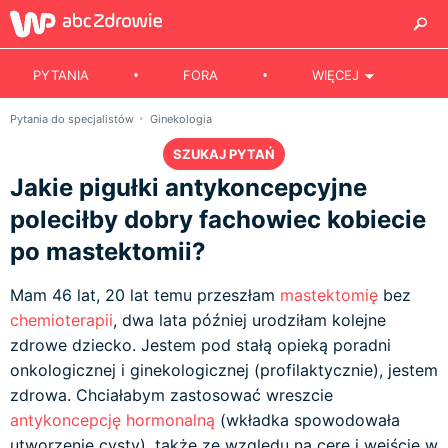
PYTANIA
FORA
WIĘCEJ
Pytania do specjalistów
Ginekologia
SZUKAJ PYTAŃ
Jakie pigułki antykoncepcyjne
poleciłby dobry fachowiec kobiecie
po mastektomii?
Mam 46 lat, 20 lat temu przeszłam
mastektomię
bez
chemioterapii
, dwa lata później urodziłam kolejne
zdrowe dziecko. Jestem pod stałą opieką poradni
onkologicznej i ginekologicznej (profilaktycznie), jestem
zdrowa. Chciałabym zastosować wreszcie
antykoncepcję hormonalną
(wkładka spowodowała
utworzenie cysty), także ze względu na cerę i wejście w