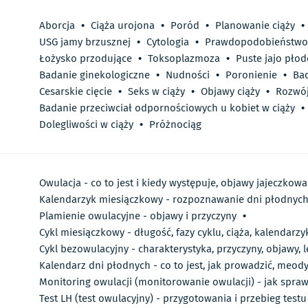
Aborcja
•
Ciąża urojona
•
Poród
•
Planowanie ciąży
•
USG jamy brzusznej
•
Cytologia
•
Prawdopodobieństwo 
Łożysko przodujące
•
Toksoplazmoza
•
Puste jajo pło
Badanie ginekologiczne
•
Nudności
•
Poronienie
•
Bad
Cesarskie cięcie
•
Seks w ciąży
•
Objawy ciąży
•
Rozwój
Badanie przeciwciał odpornościowych u kobiet w ciąży
•
Dolegliwości w ciąży
•
Próżnociąg
Owulacja - co to jest i kiedy występuje, objawy jajeczkowa
Kalendarzyk miesiączkowy - rozpoznawanie dni płodnych,
Plamienie owulacyjne - objawy i przyczyny
•
Cykl miesiączkowy - długość, fazy cyklu, ciąża, kalendarz
Cykl bezowulacyjny - charakterystyka, przyczyny, objawy, 
Kalendarz dni płodnych - co to jest, jak prowadzić, meod
Monitoring owulacji (monitorowanie owulacji) - jak spraw
Test LH (test owulacyjny) - przygotowania i przebieg testu