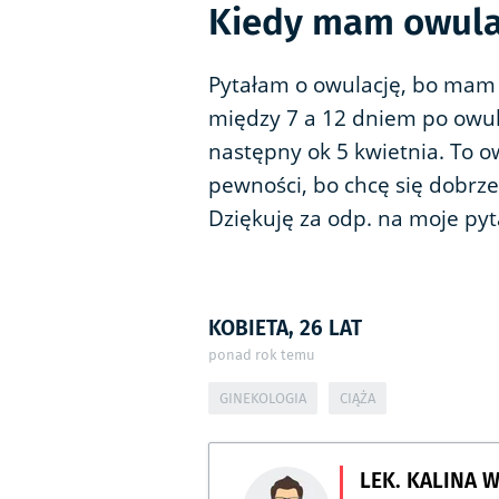
Kiedy mam owula
Pytałam o owulację, bo mam 
między 7 a 12 dniem po owula
następny ok 5 kwietnia. To o
pewności, bo chcę się dobrz
Dziękuję za odp. na moje pyt
KOBIETA, 26 LAT
ponad rok temu
GINEKOLOGIA
CIĄŻA
LEK. KALINA 