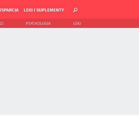
WSPARCIA
LEKI I SUPLEMENTY
KO
PSYCHOLOGIA
LEKI