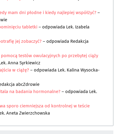
iedy mam dni płodne i kiedy najlepiej współżyć?
–
owie
pominięciu tabletki
– odpowiada
Lek. Izabela
otrafię jej zobaczyć?
– odpowiada
Redakcja
 pomocą testów owulacyjnych po przebytej ciąży
Lek. Anna Syrkiewicz
jścia w ciążę?
– odpowiada
Lek. Kalina Wysocka-
edakcja abcZdrowie
pitala na badania hormonalne?
– odpowiada
Lek.
wa sporo ciemniejsza od kontrolnej w teście
ek. Aneta Zwierzchowska