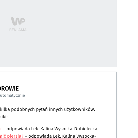
DROWIE
automatycznie
a kilka podobnych pytań innych użytkowników.
iki:
u
– odpowiada
Lek. Kalina Wysocka-Dubielecka
ić piersią?
– odpowiada
Lek. Kalina Wysocka-