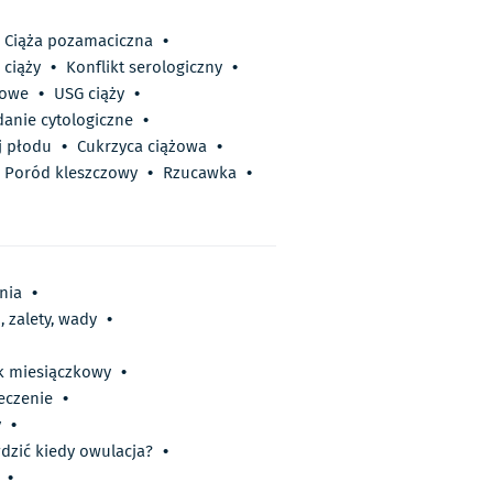
Ciąża pozamaciczna
•
ciąży
•
Konflikt serologiczny
•
dowe
•
USG ciąży
•
anie cytologiczne
•
 płodu
•
Cukrzyca ciążowa
•
Poród kleszczowy
•
Rzucawka
•
nia
•
 zalety, wady
•
yk miesiączkowy
•
leczenie
•
y
•
dzić kiedy owulacja?
•
•