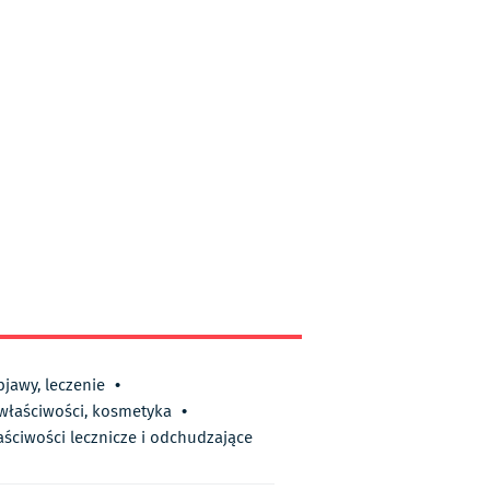
bjawy, leczenie
•
 właściwości, kosmetyka
•
aściwości lecznicze i odchudzające