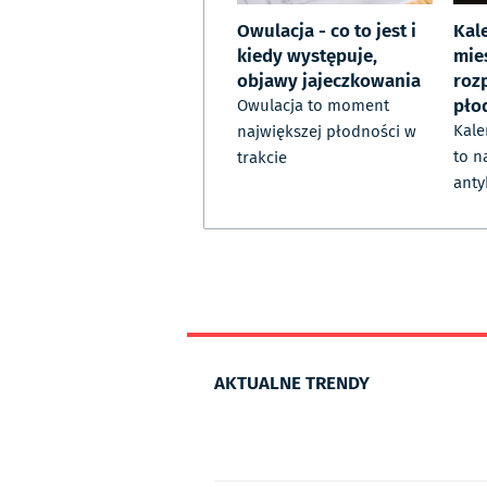
Owulacja - co to jest i
Kal
kiedy występuje,
mie
objawy jajeczkowania
roz
pło
Owulacja to moment
Kale
największej płodności w
to n
trakcie
anty
AKTUALNE TRENDY