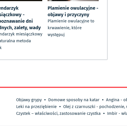
endarzyk
Plamienie owulacyjne -
siączkowy -
objawy i przyczyny
poznawanie dni
Plamienie owulacyjne to
dnych, zalety, wady
krwawienie, które
ndarzyk miesiączkowy
występuj
aturalna metoda
k
Objawy grypy
•
Domowe sposoby na katar
•
Angina - o
Leki na przeziębienie
•
Olej z czarnuszki - pochodzenie,
Czystek – właściwości, zastosowanie czystka
•
Imbir - wł