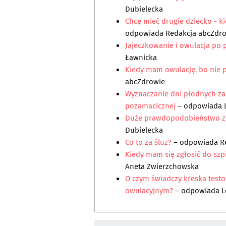
Dubielecka
Chcę mieć drugie dziecko - k
odpowiada
Redakcja abcZdr
Jajeczkowanie i owulacja po 
Ławnicka
Kiedy mam owulację, bo nie p
abcZdrowie
Wyznaczanie dni płodnych za
pozamacicznej
– odpowiada
Duże prawdopodobieństwo za
Dubielecka
Co to za śluz?
– odpowiada
R
Kiedy mam się zgłosić do sz
Aneta Zwierzchowska
O czym świadczy kreska testo
owulacyjnym?
– odpowiada
L