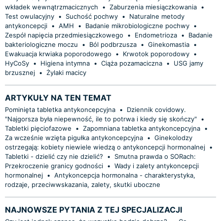
wkładek wewnątrzmacicznych
•
Zaburzenia miesiączkowania
•
Test owulacyjny
•
Suchość pochwy
•
Naturalne metody
antykoncepcji
•
AMH
•
Badanie mikrobiologiczne pochwy
•
Zespół napięcia przedmiesiączkowego
•
Endometrioza
•
Badanie
bakteriologiczne moczu
•
Ból podbrzusza
•
Ginekomastia
•
Ewakuacja krwiaka poporodowego
•
Krwotok poporodowy
•
HyCoSy
•
Higiena intymna
•
Ciąża pozamaciczna
•
USG jamy
brzusznej
•
Żylaki macicy
ARTYKUŁY NA TEN TEMAT
Pominięta tabletka antykoncepcyjna
•
Dziennik covidowy.
"Najgorsza była niepewność, ile to potrwa i kiedy się skończy"
•
Tabletki pięciofazowe
•
Zapomniana tabletka antykoncepcyjna
•
Za wcześnie wzięta pigułka antykoncepcyjna
•
Ginekolodzy
ostrzegają: kobiety niewiele wiedzą o antykoncepcji hormonalnej
•
Tabletki - dzielić czy nie dzielić?
•
Smutna prawda o SORach:
Przekroczenie granicy godności
•
Wady i zalety antykoncepcji
hormonalnej
•
Antykoncepcja hormonalna - charakterystyka,
rodzaje, przeciwwskazania, zalety, skutki uboczne
NAJNOWSZE PYTANIA Z TEJ SPECJALIZACJI