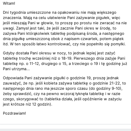
Witam!
Dni tygodnia umieszczone na opakowaniu nie mają większego
znaczenia. Mają na celu ułatwienie Pani zażywanie pigułek, więc
jeśli mieszają Pani w głowie, to proszę po prostu nie zwracać na nie
uwagi. Zamysł jest taki, że jeśli zacznie Pani okres w środę, to
zażywa Pani którąkolwiek tabletkę podpisaną środa, a następnego
dnia pigułkę umieszczoną obok z napisem czwartek, potem piątek
itd. W ten sposób łatwo kontrolować, czy nie popełniło się pomyłki.
Gdyby dostała Pani okresu w nocy, to jednak lepiej jest zażyć
tabletkę trochę wcześniej niż o 18-19. Pierwszego dnia zażyje Pani
tabletkę np. o 11-12, drugiego o 15, a trzeciego o 19 i tę godzinę już
Pani utrzyma...
Odpowiada Pani zażywanie pigułki o godzinie 19, proszę jednak
zauważyć, że np. jeśli kobieta zażywa tabletkę o godzinie 21-22, to
następnego dnia rano ma jeszcze sporo czasu (do godziny 9-10),
żeby sprawdzić, czy na pewno wczoraj łyknęła tabletkę i w razie
czego, skorygować to (tabletka działa, jeśli opóźnienie w zażyciu
jest krótsze niż 12 godzin).
Pozdrawiam!