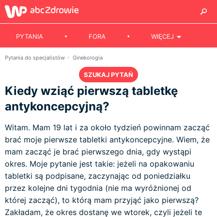
PYTANIA
FORA
WIĘCEJ
Pytania do specjalistów
Ginekologia
SZUKAJ PYTAŃ
Kiedy wziąć pierwszą tabletkę
antykoncepcyjną?
Witam. Mam 19 lat i za około tydzień powinnam zacząć
brać moje pierwsze tabletki antykoncepcyjne. Wiem, że
mam zacząć je brać pierwszego dnia, gdy wystąpi
okres. Moje pytanie jest takie: jeżeli na opakowaniu
tabletki są podpisane, zaczynając od poniedziałku
przez kolejne dni tygodnia (nie ma wyróżnionej od
której zacząć), to którą mam przyjąć jako pierwszą?
Zakładam, że okres dostanę we wtorek, czyli jeżeli te