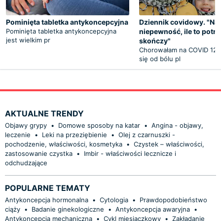
Pominięta tabletka antykoncepcyjna
Dziennik covidowy. "Naj
Pominięta tabletka antykoncepcyjna
niepewność, ile to potrw
jest wielkim pr
skończy"
Chorowałam na COVID 12 d
się od bólu pl
AKTUALNE TRENDY
Objawy grypy
•
Domowe sposoby na katar
•
Angina - objawy,
leczenie
•
Leki na przeziębienie
•
Olej z czarnuszki -
pochodzenie, właściwości, kosmetyka
•
Czystek – właściwości,
zastosowanie czystka
•
Imbir - właściwości lecznicze i
odchudzające
POPULARNE TEMATY
Antykoncepcja hormonalna
•
Cytologia
•
Prawdopodobieństwo
ciąży
•
Badanie ginekologiczne
•
Antykoncepcja awaryjna
•
Antykoncepcja mechaniczna
•
Cykl miesiączkowy
•
Zakładanie