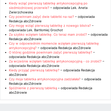
Kiedy wziąć pierwszą tabletkę antykoncepcyjną po
siedmiodniowej przerwie?
– odpowiada
Lek. Aneta
Zwierzchowska
Czy powinnam zażyć dwie tabletki na raz?
– odpowiada
Redakcja abcZdrowie
Czy mogę wziąć pierwszą tabletkę z nowego blistra?
–
odpowiada
Lek. Bartłomiej Grochot
Za szybko wzięłam tabletkę. Co teraz mam zrobić?
– odpowiada
Redakcja abcZdrowie
Czy w odpowiednim momencie wzięłam pierwszą tabletkę
antykoncepcyjną?
– odpowiada
Redakcja abcZdrowie
O której godzinie powinnam zażyć pierwszą tabletkę?
–
odpowiada
Redakcja abcZdrowie
Za wcześnie wzięłam tabletkę antykoncepcyjną - co zrobić?
–
odpowiada
Redakcja abcZdrowie
Kiedy przyjąć pierwszą tabletkę?
– odpowiada
Redakcja
abcZdrowie
Czy moja tabletka antykoncepcyjna zadziałała?
– odpowiada
Redakcja abcZdrowie
Spóźnienie z pierwszą tabletką
– odpowiada
Redakcja
abcZdrowie