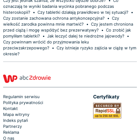
Czy jest jednak szansa, że wszystko będzie dobrze?
•
Co
oznaczają te wyniki badania wycinka pobranego podczas
histeroskopii?
•
Czy tabletki działają prawidłowo w tej sytuacji?
•
Czy zostanie zachowana ochrona antykoncepcyjna?
•
Czy
wielkość zarodka powinna mnie martwić?
•
Czy jestem chroniona
przed ciążą i mogę współżyć bez prezerwatywy?
•
Co zrobić jak
pomyliłam tabletki?
•
Jak leczyć dalej te niedrożne jajowody?
•
Czy powinnam wrócić do przyjmowania leku
przeciwzakrzepowego?
•
Czy istnieje ryzyko zajścia w ciążę w tym
okresie?
Certyfikaty
Regulamin serwisu
Polityka prywatności
Kontakt
Mapa witryny
Indeks pytań
Partnerzy
Reklama
O nas