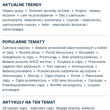
AKTUALNE TRENDY
Objawy grypy
•
Domowe sposoby na katar
•
Angina - objawy,
leczenie
•
Leki na przeziębienie
•
Olej z czarnuszki -
pochodzenie, właściwości, kosmetyka
•
Czystek – właściwości,
zastosowanie czystka
•
Imbir - właściwości lecznicze i
odchudzające
POPULARNE TEMATY
Cukrzyca ciążowa
•
Badanie przeciwciał odpornościowych u kobiet
w ciąży
•
Rozwój płodu
•
Poród kleszczowy
•
Rzucawka
•
Dolegliwości w ciąży
•
Próżnociąg
•
Stan przedrzucawkowy
•
Badanie poziomu bHCG we krwi
•
Grzybica w ciąży
•
Przerwanie
ciągłości błon płodowych
•
Test ciążowy
•
Amniopunkcja
•
Badania prenatalne
•
Przedwczesne oddzielenie się łożyska
•
Amnioskopia
•
Aborcja
•
Ciąża urojona
•
Poród
•
Planowanie
ciąży
•
Ciąża pozamaciczna
•
USG jamy brzusznej
•
Cytologia
•
Prawdopodobieństwo ciąży
•
Konflikt serologiczny
•
Łożysko
przodujące
ARTYKUŁY NA TEN TEMAT
28 tydzień ciąży - kalendarz ciąży. Wygląd dziecka, wielkość