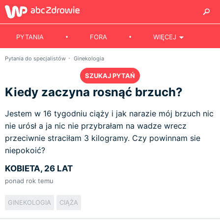
PYTANIA
FORA
WIĘCEJ
Pytania do specjalistów
Ginekologia
SZUKAJ PYTAŃ
Kiedy zaczyna rosnąć brzuch?
Jestem w 16 tygodniu ciąży i jak narazie mój brzuch nic
nie urósł a ja nic nie przybrałam na wadze wrecz
przeciwnie straciłam 3 kilogramy. Czy powinnam sie
niepokoić?
KOBIETA, 26 LAT
ponad rok temu
GINEKOLOGIA
CIĄŻA