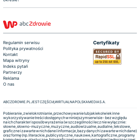
Certyfikaty
Regulamin serwisu
Polityka prywatności
Kontakt
Mapa witryny
Indeks pytań
Partnerzy
Reklama
O nas
ABCZDROWIE.PL JEST CZĘŚCIĄ WIRTUALNA POLSKA MEDIA S.A.
Pobieranie, zwielokrotnianie, przechowywanie lub jakiekolwiek inne
wykorzystywanie treści dostępnych w niniejszym serwisie - bez względu
na ich charakter i sposób wyrażenia (w szczególności lecz nie wyłącznie:
słowne, słowno-muzyczne, muzyczne, audiowizualne, audialne, tekstowe,
graficzne i zawarte w nich dane i informacje, bazy danych i zawarte w nich dane)
oraz formę (np. literackie, publicystyczne, naukowe, kartograficzne, programy
komputerowe, plastyczne, fotograficzne) wymaga uprzedniej i jednoznacznej