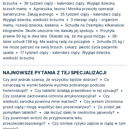
brzucha
•
36 tydzień ciąży - kalendarz ciąży. Wygląd dziecka,
brzuch mamy
•
Agnieszka, Iwona i Monika przeszły operacje
bariatryczne. Żałują jednego
•
35 tydzień ciąży - kalendarz ciąży.
Wygląd dziecka, wielkość brzucha
•
3 miesiąc ciąży - organizm
mamy, rozwój dziecka, badania
•
Schudła na Ozempiku kilkanaście
kilogramów. Skutki uboczne nie dawały jej spokoju
•
Przytyła
prawie 50 kg w dwa lata. Okazało się, że ma guza mózgu
•
36-
latek schudł 136 kg. Ma ważną radę na początek
•
Schudła 25 kg i
nie może patrzeć na swój brzuch. Lekarz: jakość życia pacjentki
spada
•
17 tydzień ciąży - kalendarz ciąży. Wygląd dziecka,
wielkość brzucha
NAJNOWSZE PYTANIA Z TEJ SPECJALIZACJI
Czy jest jednak szansa, że wszystko będzie dobrze?
•
Co
oznaczają te wyniki badania wycinka pobranego podczas
histeroskopii?
•
Czy tabletki działają prawidłowo w tej sytuacji?
•
Czy zostanie zachowana ochrona antykoncepcyjna?
•
Czy
wielkość zarodka powinna mnie martwić?
•
Czy jestem chroniona
przed ciążą i mogę współżyć bez prezerwatywy?
•
Co zrobić jak
pomyliłam tabletki?
•
Jak leczyć dalej te niedrożne jajowody?
•
Czy powinnam wrócić do przyjmowania leku
przeciwzakrzepowego?
•
Czy istnieje ryzyko zajścia w ciążę w tym
okresie?