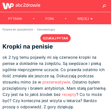
PYTANIA
FORA
WIĘCEJ
Pytania do specjalistów
Dermatologia
SZUKAJ PYTAŃ
Kropki na penisie
ok 2 tyg temu pojawiły mi się czerwone kropki na
penise a dokładnie na żołędziu. Są swędzace i pieką
ogólnie nieprzyjemne uczucie. Co prawda ostatnio ich
ilość zmalała ale jeszcze są. Dokuczają podczas
stosunku mimo że w
prezerwatywie
. Ostatno byłem
przeziębiony i brałem antybiotyk. Mam stałą partnerkę.
Czy jest na to jakiś środek bez
recepty
? Co to może
być? Czy konieczna jest wizyta u lekarza? Bardzo
proszę o odpowiedź. Z gory dziękuję.