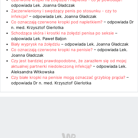
odpowiada
Lek. Joanna Gładczak
Zaczerwieniony i swędzący penis po stosunku - czy to
infekcja?
– odpowiada
Lek. Joanna Gładczak
Co oznaczają czerwone kropki pod napletkiem?
– odpowiada
Dr
n. med. Krzysztof Gierlotka
Schodząca skóra i krostki na żołędzi penisa po seksie
–
odpowiada
Lek. Paweł Baljon
Biały wyprysk na żołędziu
– odpowiada
Lek. Joanna Gładczak
Co oznaczają czerwone kropki na penisie?
– odpowiada
Lek.
Joanna Gładczak
Czy jest bardziej prawdopodobne, że zaraziłem się od mojej
aktualnej partnerki niedoleczoną infekcją?
– odpowiada
Lek.
Aleksandra Witkowska
Czy białe kropki na penisie mogą oznaczać grzybicę prącia?
–
odpowiada
Dr n. med. Krzysztof Gierlotka