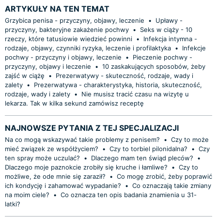
ARTYKUŁY NA TEN TEMAT
Grzybica penisa - przyczyny, objawy, leczenie
•
Upławy -
przyczyny, bakteryjne zakażenie pochwy
•
Seks w ciąży - 10
rzeczy, które tatusiowie wiedzieć powinni
•
Infekcja intymna -
rodzaje, objawy, czynniki ryzyka, leczenie i profilaktyka
•
Infekcje
pochwy - przyczyny i objawy, leczenie
•
Pieczenie pochwy -
przyczyny, objawy i leczenie
•
10 zaskakujących sposobów, żeby
zajść w ciążę
•
Prezerwatywy - skuteczność, rodzaje, wady i
zalety
•
Prezerwatywa - charakterystyka, historia, skuteczność,
rodzaje, wady i zalety
•
Nie musisz tracić czasu na wizytę u
lekarza. Tak w kilka sekund zamówisz receptę
NAJNOWSZE PYTANIA Z TEJ SPECJALIZACJI
Na co mogą wskazywać takie problemy z penisem?
•
Czy to może
mieć związek ze współżyciem?
•
Czy to torbiel pilonidalna?
•
Czy
ten spray może uczulać?
•
Dlaczego mam ten świąd pleców?
•
Dlaczego moje paznokcie zrobiły się kruche i łamliwe?
•
Czy to
możliwe, że ode mnie się zaraził?
•
Co mogę zrobić, żeby poprawić
ich kondycję i zahamować wypadanie?
•
Co oznaczają takie zmiany
na moim ciele?
•
Co oznacza ten opis badania znamienia u 31-
latki?