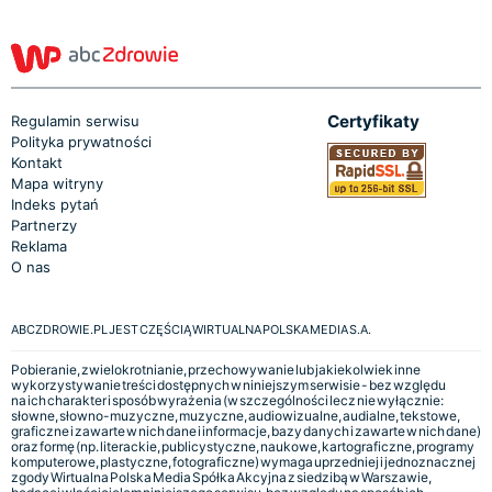
Certyfikaty
Regulamin serwisu
Polityka prywatności
Kontakt
Mapa witryny
Indeks pytań
Partnerzy
Reklama
O nas
ABCZDROWIE.PL JEST CZĘŚCIĄ WIRTUALNA POLSKA MEDIA S.A.
Pobieranie, zwielokrotnianie, przechowywanie lub jakiekolwiek inne
wykorzystywanie treści dostępnych w niniejszym serwisie - bez względu
na ich charakter i sposób wyrażenia (w szczególności lecz nie wyłącznie:
słowne, słowno-muzyczne, muzyczne, audiowizualne, audialne, tekstowe,
graficzne i zawarte w nich dane i informacje, bazy danych i zawarte w nich dane)
oraz formę (np. literackie, publicystyczne, naukowe, kartograficzne, programy
komputerowe, plastyczne, fotograficzne) wymaga uprzedniej i jednoznacznej
zgody Wirtualna Polska Media Spółka Akcyjna z siedzibą w Warszawie,