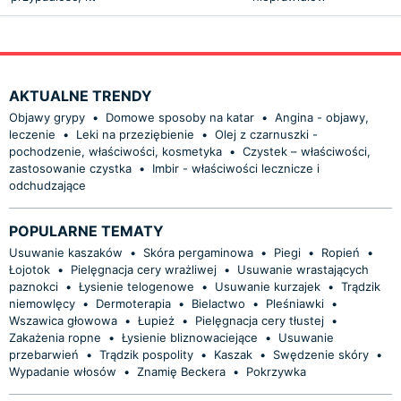
AKTUALNE TRENDY
Objawy grypy
•
Domowe sposoby na katar
•
Angina - objawy,
leczenie
•
Leki na przeziębienie
•
Olej z czarnuszki -
pochodzenie, właściwości, kosmetyka
•
Czystek – właściwości,
zastosowanie czystka
•
Imbir - właściwości lecznicze i
odchudzające
POPULARNE TEMATY
Usuwanie kaszaków
•
Skóra pergaminowa
•
Piegi
•
Ropień
•
Łojotok
•
Pielęgnacja cery wrażliwej
•
Usuwanie wrastających
paznokci
•
Łysienie telogenowe
•
Usuwanie kurzajek
•
Trądzik
niemowlęcy
•
Dermoterapia
•
Bielactwo
•
Pleśniawki
•
Wszawica głowowa
•
Łupież
•
Pielęgnacja cery tłustej
•
Zakażenia ropne
•
Łysienie bliznowaciejące
•
Usuwanie
przebarwień
•
Trądzik pospolity
•
Kaszak
•
Swędzenie skóry
•
Wypadanie włosów
•
Znamię Beckera
•
Pokrzywka