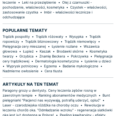
leczenie
•
Leki na przeziębienie
•
Olej z czarnuszki -
pochodzenie, właściwości, kosmetyka
•
Czystek – właściwości,
zastosowanie czystka
•
Imbir - właściwości lecznicze i
odchudzające
POPULARNE TEMATY
Trądzik pospolity
•
Trądzik różowaty
•
Wysypka
•
Trądzik
ropowiczy
•
Trądzik bliznowcowy
•
Trądzik niemowlęcy
•
Pielęgnacja cery mieszanej
•
Łysienie rozlane
•
Wszawica
głowowa
•
Łupież
•
Kaszak
•
Brodawki skórne
•
Kosmetyka
twarzy
•
Grzybica
•
Znamię Beckera
•
Pokrzywka
•
Pielęgnacja
cery trądzikowej
•
Dermatologia kosmetyczna
•
Łysienie u dzieci
•
Wyprysk potnicowy
•
Egzema
•
Badanie mykologiczne
•
Nadmierne owłosienie
•
Cera tłusta
ARTYKUŁY NA TEN TEMAT
Paragony grozy u dentysty. Ceny leczenia zębów rosną w
zawrotnym tempie
•
Ranking abonamentów medycznych
•
Bunt
pielęgniarki "Pacjenci nas wyzywają, potrafią uderzyć, opluć"
•
Laser - czarodziejska różdżka na choroby oczu
•
Rewolucja w
leczeniu chorób oka. "Odmładzanie wzroku" - regeneracja siatkówki
oka jest już dostępna w Polsce!
•
Peeling kawitacyjny - efekty,