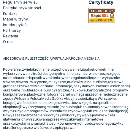
Certyfikaty
Regulamin serwisu
Polityka prywatności
Kontakt
Mapa witryny
Indeks pytań
Partnerzy
Reklama
O nas
ABCZDROWIE.PL JEST CZĘŚCIĄ WIRTUALNA POLSKA MEDIA S.A.
Pobieranie, zwielokrotnianie, przechowywanie lub jakiekolwiek inne
wykorzystywanie treści dostępnych w niniejszym serwisie - bez względu
na ich charakter i sposób wyrażenia (w szczególności lecz nie wyłącznie:
słowne, słowno-muzyczne, muzyczne, audiowizualne, audialne, tekstowe,
graficzne i zawarte w nich dane i informacje, bazy danych i zawarte w nich dane)
oraz formę (np. literackie, publicystyczne, naukowe, kartograficzne, programy
komputerowe, plastyczne, fotograficzne) wymaga uprzedniej i jednoznacznej
zgody Wirtualna Polska Media Spółka Akcyjna z siedzibą w Warszawie,
będącej właścicielem niniejszego serwisu, bez względu na sposób ich
eksploracji i wykorzystaną metodę (manualną lub zautomatyzowaną technikę,
w tym z użyciem programów uczenia maszynowego lub sztucznej inteligencji).
Powyższe zastrzeżenie nie dotyczy wykorzystywania jedynie w celu
ułatwienia ich wyszukiwania przez wyszukiwarki internetowe
oraz korzystania w ramach stosunków umownych lub dozwolonego użytku
określonego przez właściwe przepisy prawa.