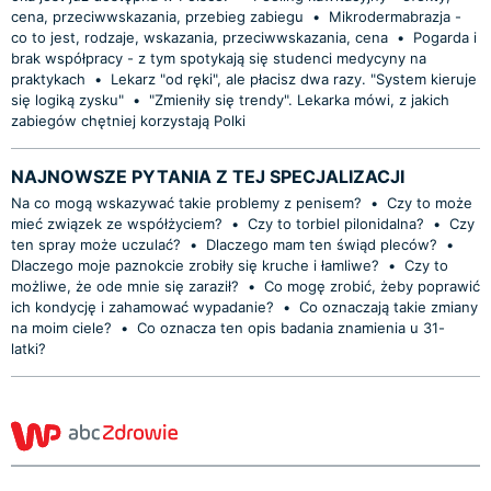
cena, przeciwwskazania, przebieg zabiegu
•
Mikrodermabrazja -
co to jest, rodzaje, wskazania, przeciwwskazania, cena
•
Pogarda i
brak współpracy - z tym spotykają się studenci medycyny na
praktykach
•
Lekarz "od ręki", ale płacisz dwa razy. "System kieruje
się logiką zysku"
•
"Zmieniły się trendy". Lekarka mówi, z jakich
zabiegów chętniej korzystają Polki
NAJNOWSZE PYTANIA Z TEJ SPECJALIZACJI
Na co mogą wskazywać takie problemy z penisem?
•
Czy to może
mieć związek ze współżyciem?
•
Czy to torbiel pilonidalna?
•
Czy
ten spray może uczulać?
•
Dlaczego mam ten świąd pleców?
•
Dlaczego moje paznokcie zrobiły się kruche i łamliwe?
•
Czy to
możliwe, że ode mnie się zaraził?
•
Co mogę zrobić, żeby poprawić
ich kondycję i zahamować wypadanie?
•
Co oznaczają takie zmiany
na moim ciele?
•
Co oznacza ten opis badania znamienia u 31-
latki?