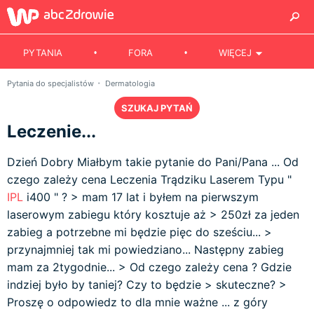
PYTANIA
FORA
WIĘCEJ
Pytania do specjalistów
Dermatologia
SZUKAJ PYTAŃ
Leczenie...
Dzień Dobry Miałbym takie pytanie do Pani/Pana ... Od
czego zależy cena Leczenia Trądziku Laserem Typu "
IPL
i400 " ? > mam 17 lat i byłem na pierwszym
laserowym zabiegu który kosztuje aż > 250zł za jeden
zabieg a potrzebne mi będzie pięc do sześciu... >
przynajmniej tak mi powiedziano... Następny zabieg
mam za 2tygodnie... > Od czego zależy cena ? Gdzie
indziej było by taniej? Czy to będzie > skuteczne? >
Proszę o odpowiedz to dla mnie ważne ... z góry