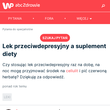
PYTANIA
FORA
WIĘCEJ
Pytania do specjalistów
SZUKAJ PYTAŃ
Lek przeciwdepresyjny a suplement
diety
Czy stosując lek przeciwdepresyjny raz na dobę, na
noc mogę przyjmować środek na
cellulit
i pić czerwoną
herbatę? Dziękuję za odpowiedź.
ponad rok temu
LEKI