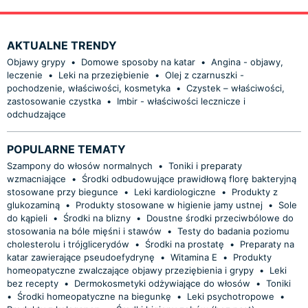
AKTUALNE TRENDY
Objawy grypy
•
Domowe sposoby na katar
•
Angina - objawy,
leczenie
•
Leki na przeziębienie
•
Olej z czarnuszki -
pochodzenie, właściwości, kosmetyka
•
Czystek – właściwości,
zastosowanie czystka
•
Imbir - właściwości lecznicze i
odchudzające
POPULARNE TEMATY
Szampony do włosów normalnych
•
Toniki i preparaty
wzmacniające
•
Środki odbudowujące prawidłową florę bakteryjną
stosowane przy biegunce
•
Leki kardiologiczne
•
Produkty z
glukozaminą
•
Produkty stosowane w higienie jamy ustnej
•
Sole
do kąpieli
•
Środki na blizny
•
Doustne środki przeciwbólowe do
stosowania na bóle mięśni i stawów
•
Testy do badania poziomu
cholesterolu i trójglicerydów
•
Środki na prostatę
•
Preparaty na
katar zawierające pseudoefydrynę
•
Witamina E
•
Produkty
homeopatyczne zwalczające objawy przeziębienia i grypy
•
Leki
bez recepty
•
Dermokosmetyki odżywiające do włosów
•
Toniki
•
Środki homeopatyczne na biegunkę
•
Leki psychotropowe
•