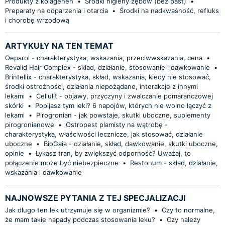
Produkty z kolagenen
•
Środki higieny zębów (bez past)
•
Preparaty na odparzenia i otarcia
•
Środki na nadkwaśność, refluks
i chorobę wrzodową
ARTYKUŁY NA TEN TEMAT
Oeparol - charakterystyka, wskazania, przeciwwskazania, cena
•
Revalid Hair Complex - skład, działanie, stosowanie i dawkowanie
•
Brintellix - charakterystyka, skład, wskazania, kiedy nie stosować,
środki ostrożności, działania niepożądane, interakcje z innymi
lekami
•
Cellulit - objawy, przyczyny i zwalczanie pomarańczowej
skórki
•
Popijasz tym leki? 6 napojów, których nie wolno łączyć z
lekami
•
Pirogronian - jak powstaje, skutki uboczne, suplementy
pirogronianowe
•
Ostropest plamisty na wątrobę -
charakterystyka, właściwości lecznicze, jak stosować, działanie
uboczne
•
BioGaia - działanie, skład, dawkowanie, skutki uboczne,
opinie
•
Łykasz tran, by zwiększyć odporność? Uważaj, to
połączenie może być niebezpieczne
•
Restonum - skład, działanie,
wskazania i dawkowanie
NAJNOWSZE PYTANIA Z TEJ SPECJALIZACJI
Jak długo ten lek utrzymuje się w organizmie?
•
Czy to normalne,
że mam takie napady podczas stosowania leku?
•
Czy należy