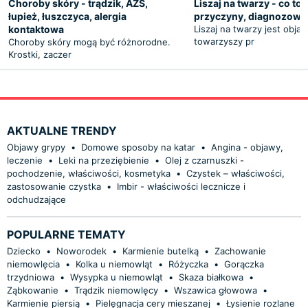
Choroby skóry - trądzik, AZS,
Liszaj na twarzy - co to j
łupież, łuszczyca, alergia
przyczyny, diagnozowan
kontaktowa
Liszaj na twarzy jest obja
towarzyszy pr
Choroby skóry mogą być różnorodne.
Krostki, zaczer
AKTUALNE TRENDY
Objawy grypy
•
Domowe sposoby na katar
•
Angina - objawy,
leczenie
•
Leki na przeziębienie
•
Olej z czarnuszki -
pochodzenie, właściwości, kosmetyka
•
Czystek – właściwości,
zastosowanie czystka
•
Imbir - właściwości lecznicze i
odchudzające
POPULARNE TEMATY
Dziecko
•
Noworodek
•
Karmienie butelką
•
Zachowanie
niemowlęcia
•
Kolka u niemowląt
•
Różyczka
•
Gorączka
trzydniowa
•
Wysypka u niemowląt
•
Skaza białkowa
•
Ząbkowanie
•
Trądzik niemowlęcy
•
Wszawica głowowa
•
Karmienie piersią
•
Pielęgnacja cery mieszanej
•
Łysienie rozlane