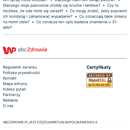
Dlaczego moje paznokcie zrobiły się kruche i łamliwe?
•
Czy to
możliwe, że ode mnie się zaraził?
•
Co mogę zrobić, żeby poprawić
ich kondycję i zahamować wypadanie?
•
Co oznaczają takie zmiany
na moim ciele?
•
Co oznacza ten opis badania znamienia u 31-
latki?
Certyfikaty
Regulamin serwisu
Polityka prywatności
Kontakt
Mapa witryny
Indeks pytań
Partnerzy
Reklama
O nas
ABCZDROWIE.PL JEST CZĘŚCIĄ WIRTUALNA POLSKA MEDIA S.A.