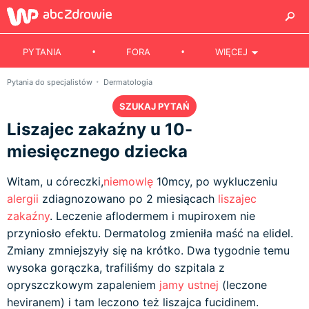
PYTANIA
FORA
WIĘCEJ
Pytania do specjalistów
Dermatologia
SZUKAJ PYTAŃ
Liszajec zakaźny u 10-
miesięcznego dziecka
Witam, u córeczki,
niemowlę
10mcy, po wykluczeniu
alergii
zdiagnozowano po 2 miesiącach
liszajec
zakaźny
. Leczenie aflodermem i mupiroxem nie
przyniosło efektu. Dermatolog zmieniła maść na elidel.
Zmiany zmniejszyły się na krótko. Dwa tygodnie temu
wysoka gorączka, trafiliśmy do szpitala z
opryszczkowym zapaleniem
jamy ustnej
(leczone
heviranem) i tam leczono też liszajca fucidinem.