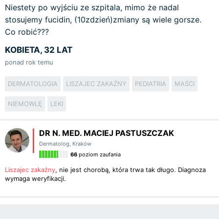
Niestety po wyjściu ze szpitala, mimo że nadal
stosujemy fucidin, (10zdzień)zmiany są wiele gorsze.
Co robić???
KOBIETA, 32 LAT
ponad rok temu
DERMATOLOGIA
LISZAJEC ZAKAŹNY
PEDIATRIA
MAŚCI
NIEMOWLĘ
LEKI
DR N. MED. MACIEJ PASTUSZCZAK
Dermatolog
,
Kraków
66
poziom zaufania
Liszajec zakaźny
, nie jest chorobą, która trwa tak długo. Diagnoza
wymaga weryfikacji.