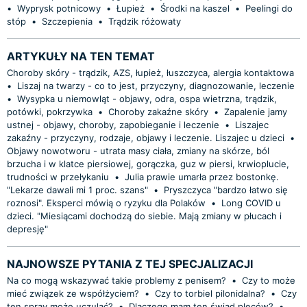
•
Wyprysk potnicowy
•
Łupież
•
Środki na kaszel
•
Peelingi do
stóp
•
Szczepienia
•
Trądzik różowaty
ARTYKUŁY NA TEN TEMAT
Choroby skóry - trądzik, AZS, łupież, łuszczyca, alergia kontaktowa
•
Liszaj na twarzy - co to jest, przyczyny, diagnozowanie, leczenie
•
Wysypka u niemowląt - objawy, odra, ospa wietrzna, trądzik,
potówki, pokrzywka
•
Choroby zakaźne skóry
•
Zapalenie jamy
ustnej - objawy, choroby, zapobieganie i leczenie
•
Liszajec
zakaźny - przyczyny, rodzaje, objawy i leczenie. Liszajec u dzieci
•
Objawy nowotworu - utrata masy ciała, zmiany na skórze, ból
brzucha i w klatce piersiowej, gorączka, guz w piersi, krwioplucie,
trudności w przełykaniu
•
Julia prawie umarła przez bostonkę.
"Lekarze dawali mi 1 proc. szans"
•
Pryszczyca "bardzo łatwo się
roznosi". Eksperci mówią o ryzyku dla Polaków
•
Long COVID u
dzieci. "Miesiącami dochodzą do siebie. Mają zmiany w płucach i
depresję"
NAJNOWSZE PYTANIA Z TEJ SPECJALIZACJI
Na co mogą wskazywać takie problemy z penisem?
•
Czy to może
mieć związek ze współżyciem?
•
Czy to torbiel pilonidalna?
•
Czy
ten spray może uczulać?
•
Dlaczego mam ten świąd pleców?
•