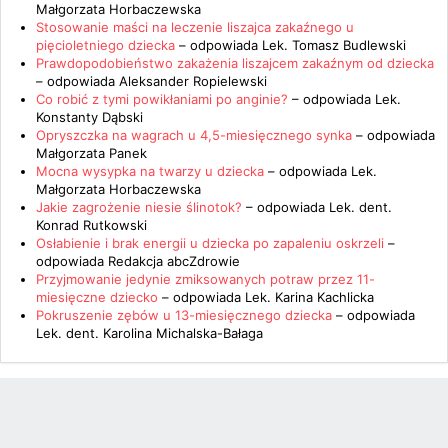
Małgorzata Horbaczewska
Stosowanie maści na leczenie liszajca zakaźnego u
pięcioletniego dziecka
– odpowiada
Lek. Tomasz Budlewski
Prawdopodobieństwo zakażenia liszajcem zakaźnym od dziecka
– odpowiada
Aleksander Ropielewski
Co robić z tymi powikłaniami po anginie?
– odpowiada
Lek.
Konstanty Dąbski
Opryszczka na wagrach u 4,5-miesięcznego synka
– odpowiada
Małgorzata Panek
Mocna wysypka na twarzy u dziecka
– odpowiada
Lek.
Małgorzata Horbaczewska
Jakie zagrożenie niesie ślinotok?
– odpowiada
Lek. dent.
Konrad Rutkowski
Osłabienie i brak energii u dziecka po zapaleniu oskrzeli
–
odpowiada
Redakcja abcZdrowie
Przyjmowanie jedynie zmiksowanych potraw przez 11-
miesięczne dziecko
– odpowiada
Lek. Karina Kachlicka
Pokruszenie zębów u 13-miesięcznego dziecka
– odpowiada
Lek. dent. Karolina Michalska-Bałaga