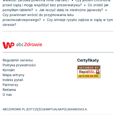
przed ciążą i mogę współżyć bez prezerwatywy?
•
Co zrobić jak
pomyliłam tabletki?
•
Jak leczyć dalej te niedrożne jajowody?
•
Czy powinnam wrócić do przyjmowania leku
przeciwzakrzepowego?
•
Czy istnieje ryzyko zajścia w ciążę w tym
okresie?
Certyfikaty
Regulamin serwisu
Polityka prywatności
Kontakt
Mapa witryny
Indeks pytań
Partnerzy
Reklama
O nas
ABCZDROWIE.PL JEST CZĘŚCIĄ WIRTUALNA POLSKA MEDIA S.A.