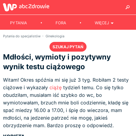
PYTANIA
FORA
WIĘCEJ
Pytania do specjalistów
Ginekologia
SZUKAJ PYTAŃ
Mdłości, wymioty i pozytywny
wynik testu ciążowego
Witam! Okres spóźnia mi się już 3 tyg. Robiłam 2 testy
ciążowe i wykazały
ciążę
tydzień temu. Co się tylko
obudziłam, musiałam iść szybko do wc, bo
wymiotowałam, brzuch mnie boli codziennie, kładę się
spać miedzy 16.00 a 17.00, i śpię do wieczora, mam
mdłości, na jedzenie patrzeć nie mogę, jakieś
obrzydzenie mam. Bardzo proszę o odpowiedź.