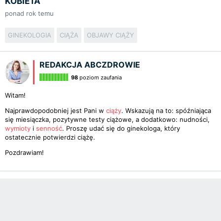
KOBIETA
ponad rok temu
GINEKOLOGIA
CIĄŻA
OBJAWY CIĄŻY
REDAKCJA ABCZDROWIE
98
poziom zaufania
Witam!
Najprawdopodobniej jest Pani w
ciąży
. Wskazują na to: spóźniająca
się miesiączka, pozytywne testy ciążowe, a dodatkowo: nudności,
wymioty
i
senność
. Proszę udać się do ginekologa, który
ostatecznie potwierdzi ciążę.
Pozdrawiam!