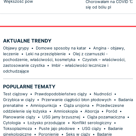
Większość pow
Chorowałam na COVID 12 d
się od bólu pl
AKTUALNE TRENDY
Objawy grypy
•
Domowe sposoby na katar
•
Angina - objawy,
leczenie
•
Leki na przeziębienie
•
Olej z czarnuszki -
pochodzenie, właściwości, kosmetyka
•
Czystek – właściwości,
zastosowanie czystka
•
Imbir - właściwości lecznicze i
odchudzające
POPULARNE TEMATY
Test ciążowy
•
Prawdopodobieństwo ciąży
•
Nudności
•
Grzybica w ciąży
•
Przerwanie ciągłości błon płodowych
•
Badania
prenatalne
•
Amniopunkcja
•
Ciąża urojona
•
Przedwczesne
oddzielenie się łożyska
•
Amnioskopia
•
Aborcja
•
Poród
•
Planowanie ciąży
•
USG jamy brzusznej
•
Ciąża pozamaciczna
•
Cytologia
•
Łożysko przodujące
•
Konflikt serologiczny
•
Toksoplazmoza
•
Puste jajo płodowe
•
USG ciąży
•
Badanie
ginekologiczne
•
Poronienie
•
Seks w ciąży
•
Badanie