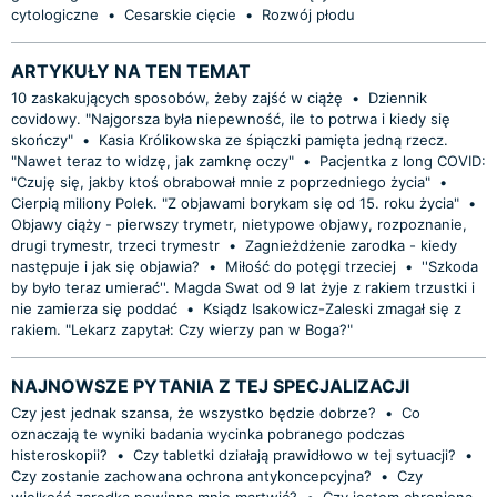
cytologiczne
•
Cesarskie cięcie
•
Rozwój płodu
ARTYKUŁY NA TEN TEMAT
10 zaskakujących sposobów, żeby zajść w ciążę
•
Dziennik
covidowy. "Najgorsza była niepewność, ile to potrwa i kiedy się
skończy"
•
Kasia Królikowska ze śpiączki pamięta jedną rzecz.
"Nawet teraz to widzę, jak zamknę oczy"
•
Pacjentka z long COVID:
"Czuję się, jakby ktoś obrabował mnie z poprzedniego życia"
•
Cierpią miliony Polek. "Z objawami borykam się od 15. roku życia"
•
Objawy ciąży - pierwszy trymetr, nietypowe objawy, rozpoznanie,
drugi trymestr, trzeci trymestr
•
Zagnieżdżenie zarodka - kiedy
następuje i jak się objawia?
•
Miłość do potęgi trzeciej
•
''Szkoda
by było teraz umierać''. Magda Swat od 9 lat żyje z rakiem trzustki i
nie zamierza się poddać
•
Ksiądz Isakowicz-Zaleski zmagał się z
rakiem. "Lekarz zapytał: Czy wierzy pan w Boga?"
NAJNOWSZE PYTANIA Z TEJ SPECJALIZACJI
Czy jest jednak szansa, że wszystko będzie dobrze?
•
Co
oznaczają te wyniki badania wycinka pobranego podczas
histeroskopii?
•
Czy tabletki działają prawidłowo w tej sytuacji?
•
Czy zostanie zachowana ochrona antykoncepcyjna?
•
Czy
wielkość zarodka powinna mnie martwić?
•
Czy jestem chroniona