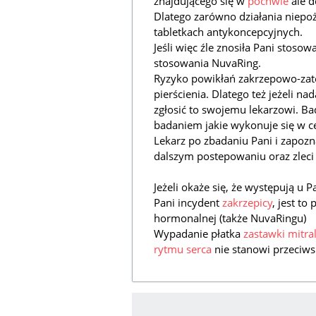
znajdującego się w
pochwie
ale d
Dlatego zarówno działania niepoż
tabletkach antykoncepcyjnych.
Jeśli więc źle znosiła Pani stoso
stosowania NuvaRing.
Ryzyko powikłań zakrzepowo-zat
pierścienia. Dlatego też jeżeli n
zgłosić to swojemu lekarzowi. Ba
badaniem jakie wykonuje się w c
Lekarz po zbadaniu Pani i zapoz
dalszym postepowaniu oraz zleci
Jeżeli okaże się, że występują u 
Pani incydent
zakrzepicy
, jest t
hormonalnej (także NuvaRingu)
Wypadanie płatka
zastawki mitra
rytmu serca
nie stanowi przeciw