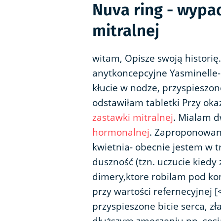
Nuva ring - wypa
mitralnej
witam, Opisze swoją historię
anytkoncepcyjne Yasminelle- 
kłucie w nodze, przyspieszone
odstawiłam tabletki Przy oka
zastawki mitralnej
. Mialam 
hormonalnej
. Zaproponowan
kwietnia- obecnie jestem w 
duszność (tzn. uczucie kied
dimery,ktore robilam pod ko
przy wartości refernecyjnej 
przyspieszone bicie serca, z