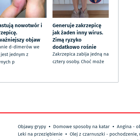
astują nowotwór i
Generuje zakrzepicę
rzepicę.
jak żaden inny wirus.
ważniejszy objaw
Zimą ryzyko
dodatkowo rośnie
anie d-dimerów we
Zakrzepica zabija jedną na
 jest jednym z
cztery osoby. Choć może
wnych p
Objawy grypy
•
Domowe sposoby na katar
•
Angina - o
Leki na przeziębienie
•
Olej z czarnuszki - pochodzenie,