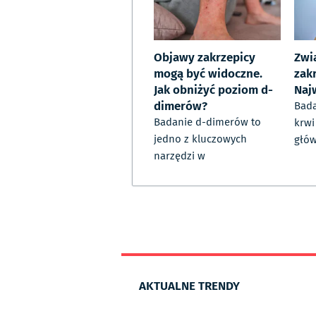
Objawy zakrzepicy
Zwi
mogą być widoczne.
zak
Jak obniżyć poziom d-
Naj
dimerów?
Bad
Badanie d-dimerów to
krwi
jedno z kluczowych
głó
narzędzi w
AKTUALNE TRENDY