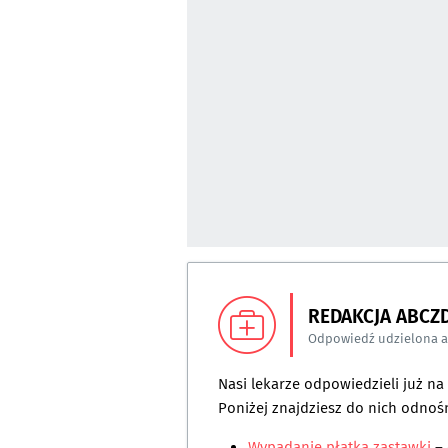
REDAKCJA ABCZ
Odpowiedź udzielona 
Nasi lekarze odpowiedzieli już n
Poniżej znajdziesz do nich odnośn
Wypadanie płatka zastawki
–