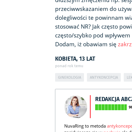
dłuższym zmęczeniu np. sesj
przeciwwskazaniem do używa
dolegliwości te powinnam wi
stosować NR? Jak często pow
często/szybko pod wpływem
Dodam, iż obawiam się
zakrz
KOBIETA, 13 LAT
ponad rok temu
GINEKOLOGIA
ANTYKONCEPCJA
LE
REDAKCJA AB
9
NuvaRing to metoda
antykoncepc