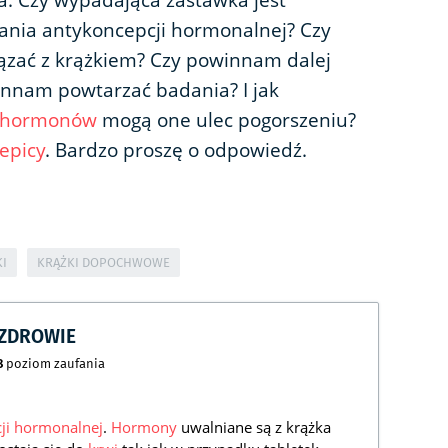
a. Czy wypadająca zastawka jest
nia antykoncepcji hormonalnej? Czy
ązać z krążkiem? Czy powinnam dalej
innam powtarzać badania? I jak
hormonów
mogą one ulec pogorszeniu?
epicy
. Bardzo proszę o odpowiedź.
KI
KRĄŻKI DOPOCHWOWE
CZDROWIE
8
poziom zaufania
ji hormonalnej
.
Hormony
uwalniane są z krążka