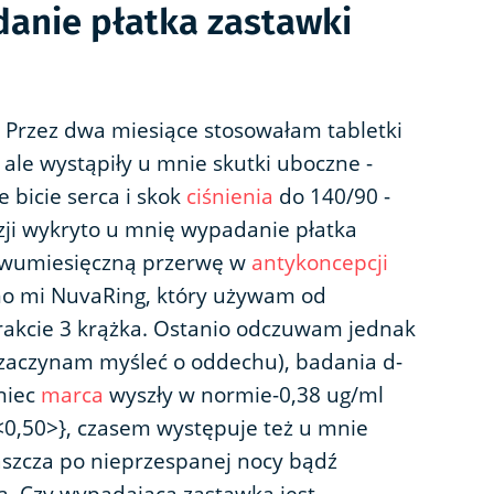
danie płatka zastawki
. Przez dwa miesiące stosowałam tabletki
ale wystąpiły u mnie skutki uboczne -
 bicie serca i skok
ciśnienia
do 140/90 -
zji wykryto u mnię wypadanie płatka
dwumiesięczną przerwę w
antykoncepcji
o mi NuvaRing, który używam od
trakcie 3 krążka. Ostanio odczuwam jednak
y zaczynam myśleć o oddechu), badania d-
niec
marca
wyszły w normie-0,38 ug/ml
[<0,50>}, czasem występuje też u mnie
łaszcza po nieprzespanej nocy bądź