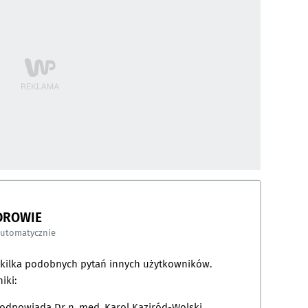
DROWIE
automatycznie
a kilka podobnych pytań innych użytkowników.
iki:
 odpowiada
Dr n. med. Karol Kaziród-Wolski