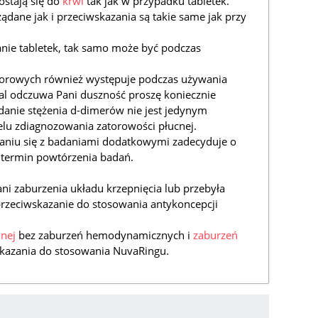
ostają się do
krwi
tak jak w przypadku tabletek.
ądane jak i przeciwskazania są takie same jak przy
wanie tabletek, tak samo może być podczas
orowych również występuje podczas używania
adal odczuwa Pani duszność proszę koniecznie
danie stężenia d-dimerów nie jest jedynym
elu zdiagnozowania zatorowości płucnej.
naniu się z badaniami dodatkowymi zadecyduje o
 termin powtórzenia badań.
Pani zaburzenia układu krzepnięcia lub przebyła
o przeciwskazanie do stosowania antykoncepcji
lnej
bez zaburzeń hemodynamicznych i
zaburzeń
skazania do stosowania NuvaRingu.