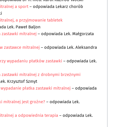
tralnej a sport
– odpowiada
Lekarz chorób
i
tralnej, a przyjmowanie tabletek
ada
Lek. Paweł Baljon
 zastawki mitralnej
– odpowiada
Lek. Małgorzata
 zastawce mitralnej
– odpowiada
Lek. Aleksandra
rzy wypadaniu płatków zastawki
– odpowiada
Lek.
 zastawki mitralnej z drobnymi brzeżnymi
Lek. Krzysztof Szmyt
wypadanie płatka zastawki mitralnej
– odpowiada
i mitralnej jest groźne?
– odpowiada
Lek.
tralnej a odpowiednia terapia
– odpowiada
Lek.