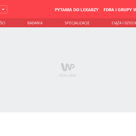
PYTANIA DO LEKARZY
FORA I GRUPY 
J
ŚCI
BADANIA
SPECJALIZACJE
CIĄŻA I DZIEC