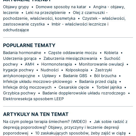
Objawy grypy
•
Domowe sposoby na katar
•
Angina - objawy,
leczenie
•
Leki na przeziębienie
•
Olej z czarnuszki -
pochodzenie, właściwości, kosmetyka
•
Czystek – właściwości,
zastosowanie czystka
•
Imbir - właściwości lecznicze i
odchudzające
POPULARNE TEMATY
Badania hormonalne
•
Częste oddawanie moczu
•
Kobieta
•
Uderzenia gorąca
•
Zaburzenia miesiączkowania
•
Suchość
pochwy
•
AMH
•
Hormonoterapia
•
Monitorowanie owulacji
•
Irygacje pochwy
•
Nudności
•
Kolposkopia
•
Zastrzyki
antykoncepcyjne
•
Upławy
•
Badanie GBS
•
Ból brzucha
•
Infekcje układu moczowo-płciowego
•
Badania przed ciążą
•
Infekcje dróg moczowych
•
Cesarskie cięcie
•
Torbiel jajnika
•
Grzybica pochwy
•
Badanie dopplerowskie układu rozrodczego
•
Elektroresekcja sposobem LEEP
ARTYKUŁY NA TEN TEMAT
Na czym polega terapia śmiechem? (WIDEO)
•
Jak sobie radzić z
depresją poporodową? Objawy, przyczyny i leczenie depresji
poporodowej
•
10 zaskakujących sposobów, żeby zajść w ciążę
•