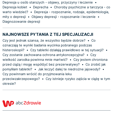
Depresja u osób starszych - objawy, przyczyny i leczenie
•
Depresja kobiet
•
Deprecha
•
Choroby psychiczne a tarczyca - co
warto wiedzieć?
•
Depresja - rozpoznanie, rodzaje, epidemiologia,
mity o depresji
•
Objawy depresji - rozpoznanie i leczenie
•
Diagnozowanie depresji
NAJNOWSZE PYTANIA Z TEJ SPECJALIZACJI
Czy jest jednak szansa, że wszystko będzie dobrze?
•
Co
oznaczają te wyniki badania wycinka pobranego podczas
histeroskopii?
•
Czy tabletki działają prawidłowo w tej sytuacji?
•
Czy zostanie zachowana ochrona antykoncepcyjna?
•
Czy
wielkość zarodka powinna mnie martwić?
•
Czy jestem chroniona
przed ciążą i mogę współżyć bez prezerwatywy?
•
Co zrobić jak
pomyliłam tabletki?
•
Jak leczyć dalej te niedrożne jajowody?
•
Czy powinnam wrócić do przyjmowania leku
przeciwzakrzepowego?
•
Czy istnieje ryzyko zajścia w ciążę w tym
okresie?