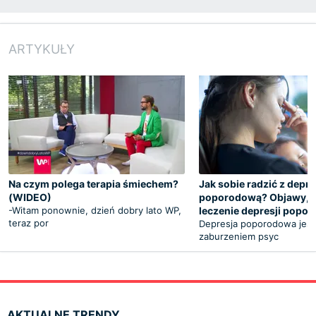
ARTYKUŁY
Na czym polega terapia śmiechem?
Jak sobie radzić z depre
(WIDEO)
poporodową? Objawy, p
-Witam ponownie, dzień dobry lato WP,
leczenie depresji popo
teraz por
Depresja poporodowa jes
zaburzeniem psyc
AKTUALNE TRENDY