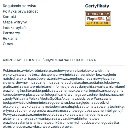
Certyfikaty
Regulamin serwisu
Polityka prywatności
Kontakt
Mapa witryny
Indeks pytań
Partnerzy
Reklama
O nas
ABCZDROWIE.PL JEST CZĘŚCIĄ WIRTUALNA POLSKA MEDIA S.A.
Pobieranie, zwielokrotnianie, przechowywanie lub jakiekolwiek inne
wykorzystywanie treści dostępnych w niniejszym serwisie - bez względu
na ich charakter i sposób wyrażenia (w szczególności lecz nie wyłącznie:
słowne, słowno-muzyczne, muzyczne, audiowizualne, audialne, tekstowe,
graficzne i zawarte w nich dane i informacje, bazy danych i zawarte w nich dane)
oraz formę (np. literackie, publicystyczne, naukowe, kartograficzne, programy
komputerowe, plastyczne, fotograficzne) wymaga uprzedniej i jednoznacznej
zgody Wirtualna Polska Media Spółka Akcyjna z siedzibą w Warszawie,
będącej właścicielem niniejszego serwisu, bez względu na sposób ich
eksploracji i wykorzystaną metodę (manualną lub zautomatyzowaną technikę,
w tym z użyciem programów uczenia maszynowego lub sztucznej inteligencji).
Powyższe zastrzeżenie nie dotyczy wykorzystywania jedynie w celu
ułatwienia ich wyszukiwania przez wyszukiwarki internetowe
oraz korzystania w ramach stosunków umownych lub dozwolonego użytku
określonego przez właściwe przepisy prawa.