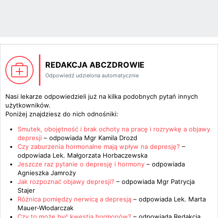
REDAKCJA ABCZDROWIE
Odpowiedź udzielona automatycznie
Nasi lekarze odpowiedzieli już na kilka podobnych pytań innych
użytkowników.
Poniżej znajdziesz do nich odnośniki:
Smutek, obojętność i brak ochoty na pracę i rozrywkę a objawy
depresji
– odpowiada
Mgr Kamila Drozd
Czy zaburzenia hormonalne mają wpływ na depresję?
–
odpowiada
Lek. Małgorzata Horbaczewska
Jeszcze raz pytanie o depresję i hormony
– odpowiada
Agnieszka Jamroży
Jak rozpoznać objawy depresji?
– odpowiada
Mgr Patrycja
Stajer
Różnica pomiędzy nerwicą a depresją
– odpowiada
Lek. Marta
Mauer-Włodarczak
Czy to może być kwestia hormonów?
– odpowiada
Redakcja