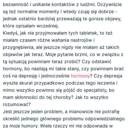
bezsenność i unikanie kontaktów z ludźmi. Oczywiście
są też normalne momenty i wtedy czuję się dobrze -
jednak ostatnio bardziej przeważają te gorsze objawy,
które opisałam wcześniej.
Kiedyś, jak nie przyjmowałam tych tabletek, to też
miałam czasem różne wahania nastrojów i
przygnębienia, ale jeszcze nigdy nie miałam aż takich
objawów jak teraz. Moje pytanie brzmi, co w związku z
tą sytuacją powinnam teraz zrobić? Czy odstawić
hormony, bo nasilają mi takie stany, czy powinnam brać
coś na depresję i jednocześnie
hormony
? Czy depresja
wyszła akurat przypadkowo podczas tego leczenia i
mimo wszytko powinno się pójść do specjalisty, bo
mam skłonności do tej choroby? Jak to wszytko
rozumować?
Jest jeszcze jeden problem, a mianowicie nie potrafię
określić jednego głównego problemu odpowiedzialnego
za moje humory. Wiele rzeczy mi nie odpowiada w