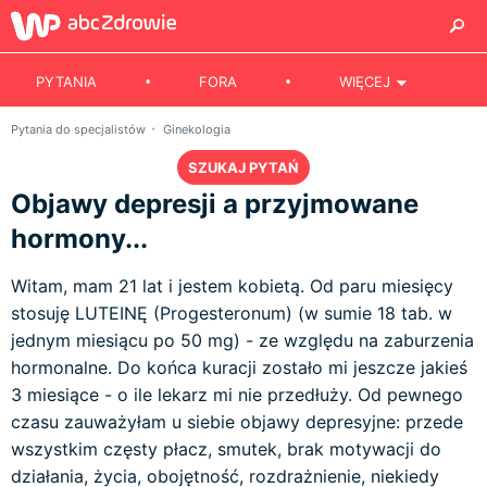
PYTANIA
FORA
WIĘCEJ
Pytania do specjalistów
Ginekologia
SZUKAJ PYTAŃ
Objawy depresji a przyjmowane
hormony...
Witam, mam 21 lat i jestem kobietą. Od paru miesięcy
stosuję LUTEINĘ (Progesteronum) (w sumie 18 tab. w
jednym miesiącu po 50 mg) - ze względu na zaburzenia
hormonalne. Do końca kuracji zostało mi jeszcze jakieś
3 miesiące - o ile lekarz mi nie przedłuży. Od pewnego
czasu zauważyłam u siebie objawy depresyjne: przede
wszystkim częsty płacz, smutek, brak motywacji do
działania, życia, obojętność, rozdrażnienie, niekiedy