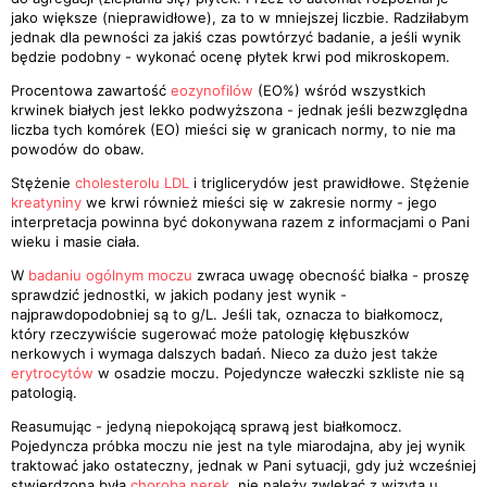
jako większe (nieprawidłowe), za to w mniejszej liczbie. Radziłabym
jednak dla pewności za jakiś czas powtórzyć badanie, a jeśli wynik
będzie podobny - wykonać ocenę płytek krwi pod mikroskopem.
Procentowa zawartość
eozynofilów
(EO%) wśród wszystkich
krwinek białych jest lekko podwyższona - jednak jeśli bezwzględna
liczba tych komórek (EO) mieści się w granicach normy, to nie ma
powodów do obaw.
Stężenie
cholesterolu LDL
i triglicerydów jest prawidłowe. Stężenie
kreatyniny
we krwi również mieści się w zakresie normy - jego
interpretacja powinna być dokonywana razem z informacjami o Pani
wieku i masie ciała.
W
badaniu ogólnym moczu
zwraca uwagę obecność białka - proszę
sprawdzić jednostki, w jakich podany jest wynik -
najprawdopodobniej są to g/L. Jeśli tak, oznacza to białkomocz,
który rzeczywiście sugerować może patologię kłębuszków
nerkowych i wymaga dalszych badań. Nieco za dużo jest także
erytrocytów
w osadzie moczu. Pojedyncze wałeczki szkliste nie są
patologią.
Reasumując - jedyną niepokojącą sprawą jest białkomocz.
Pojedyncza próbka moczu nie jest na tyle miarodajna, aby jej wynik
traktować jako ostateczny, jednak w Pani sytuacji, gdy już wcześniej
stwierdzona była
choroba nerek
, nie należy zwlekać z wizytą u