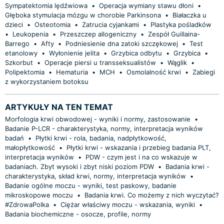
Sympatektomia lędźwiowa
•
Operacja wymiany stawu dłoni
•
Głęboka stymulacja mózgu w chorobie Parkinsona
•
Białaczka u
dzieci
•
Osteotomia
•
Zatrucia cyjankami
•
Plastyka pośladków
•
Leukopenia
•
Przeszczep allogeniczny
•
Zespół Guillaina-
Barrego
•
Afty
•
Podniesienie dna zatoki szczękowej
•
Test
etanolowy
•
Wyłonienie jelita
•
Grzybica odbytu
•
Grzybica
•
Szkorbut
•
Operacje piersi u transseksualistów
•
Wąglik
•
Polipektomia
•
Hematuria
•
MCH
•
Osmolalność krwi
•
Zabiegi
z wykorzystaniem botoksu
ARTYKUŁY NA TEN TEMAT
Morfologia krwi obwodowej - wyniki i normy, zastosowanie
•
Badanie P-LCR - charakterystyka, normy, interpretacja wyników
badań
•
Płytki krwi - rola, badania, nadpłytkowość,
małopłytkowość
•
Płytki krwi - wskazania i przebieg badania PLT,
interpretacja wyników
•
PDW - czym jest i na co wskazuje w
badaniach. Zbyt wysoki i zbyt niski poziom PDW
•
Badania krwi -
charakterystyka, skład krwi, normy, interpretacja wyników
•
Badanie ogólne moczu - wyniki, test paskowy, badanie
mikroskopowe moczu
•
Badania krwi. Co możemy z nich wyczytać?
#ZdrowaPolka
•
Ciężar właściwy moczu - wskazania, wyniki
•
Badania biochemiczne - osocze, profile, normy