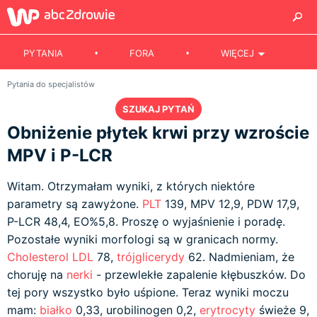
PYTANIA
FORA
WIĘCEJ
Pytania do specjalistów
SZUKAJ PYTAŃ
Obniżenie płytek krwi przy wzroście
MPV i P-LCR
Witam. Otrzymałam wyniki, z których niektóre
parametry są zawyżone.
PLT
139, MPV 12,9, PDW 17,9,
P-LCR 48,4, EO%5,8. Proszę o wyjaśnienie i poradę.
Pozostałe wyniki morfologi są w granicach normy.
Cholesterol LDL
78,
trójglicerydy
62. Nadmieniam, że
choruję na
nerki
- przewlekłe zapalenie kłębuszków. Do
tej pory wszystko było uśpione. Teraz wyniki moczu
mam:
białko
0,33, urobilinogen 0,2,
erytrocyty
świeże 9,