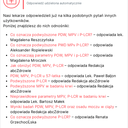
Odpowiedź udzielona automatycznie
Nasi lekarze odpowiedzieli już na kilka podobnych pytań innych
użytkowników.
Poniżej znajdziesz do nich odnośniki:
Co oznacza podwyższone PDW, MPV i P-LCR?
– odpowiada
lek.
Magdalena Reszczyńska
Co oznacza podwyższone PWD MPv P-LCR?
– odpowiada
Aleksander Ropielewski
Co oznaczają parametry POW, MPV i p-LCR?
– odpowiada
Magdalena Mroczek
Jak obniżyć PDW, MPV, P-LCR
– odpowiada
Redakcja
abcZdrowie
PDW, MPV, P-LCR u 57-latka
– odpowiada
Lek. Paweł Baljon
Podwyższone P-LCR
– odpowiada
Redakcja abcZdrowie
Podwyższone MPV w badaniu krwi
– odpowiada
Redakcja
abcZdrowie
Nieprawidłowe parametry MPV, P-LCR w badaniu krwi
–
odpowiada
Lek. Bartosz Małek
Wyniki badań PDW, MPV, P-LCR oraz osadu moczu w ciąży
–
odpowiada
Redakcja abcZdrowie
Co oznacza podwyższone P-LCR?
– odpowiada
Renata
GrzechociĹska