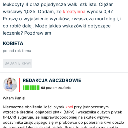
leukocyty 4 oraz pojedyncze wałki szkliste. Ciężar
właściwy 1,025. Dodam, że
kreatynina
wynosi 0,97.
Proszę o wyjaśnienie wyników, zwłaszcza morfologii, i
co robić dalej. Może jakieś wskazówki dotyczące
leczenia? Pozdrawiam
KOBIETA
ponad rok temu
BADANIE KRWI
REDAKCJA ABCZDROWIE
98
poziom zaufania
Witam Panią!
Nieznaczne obniżenie ilości płytek
krwi
przy jednoczesnym
wzroście średniej objętości płytki (MPV) i wskaźnika dużych płytek
(P-LCR) sugeruje, że najprawdopodobniej na skutek wpływu
odczynnika znajdującego się w probówce do pobierania krwi doszło
do agregacji (zlepiania się) płytek. Przez to automat rozpoznał je