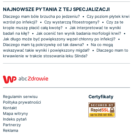
NAJNOWSZE PYTANIA Z TEJ SPECJALIZACJI
Dlaczego mam bóle brzucha po jedzeniu?
•
Czy poziom płytek krwi
wzrósł po infekcji?
•
Czy wystarczą fitoestrogeny?
•
Czy za te
krople muszę płacić całą kwotę?
•
Jak interpretować te wyniki
badań na kiłę?
•
Jak ocenić ten wynik badania morfologii krwi?
•
Jak długo może być powiększony węzeł chłonny po infekcji?
•
Dlaczego mam tą pokrzywkę od tak dawna?
•
Na co mogą
wskazywać takie wyniki i powiększony migdał?
•
Dlaczego mam to
krwawienie w trakcie stosowania leku Slinda?
Certyfikaty
Regulamin serwisu
Polityka prywatności
Kontakt
Mapa witryny
Indeks pytań
Partnerzy
Reklama