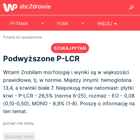
PYTANIA
FORA
WIĘCEJ
Pytania do specjalistów
SZUKAJ PYTAŃ
Podwyższone P-LCR
Witam! Zrobiłam morfologię i wyniki są w większości
prawidłowe, tj. w normie. Między innymi: hemoglobina
13,4, a krwinki białe 7. Niepokoją mnie natomiast: płytki
krwi - P-LCR - 26,5% (norma 6-25), rozmaz - EO - 0,08
(0,10-0,50), MONO - 8,9% (1-8). Proszę o informację na
ten temat.
ponad rok temu
BADANIE KRWI