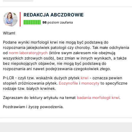
REDAKCJA ABCZDROWIE
98
poziom zaufania
Witam!
Podane wyniki morfologii krwi nie mogą być podstawą do
rozpoznania jakiejkolwiek patologii czy choroby. Tak małe odchylenia
od
norm laboratoryjnych
(które swym zakresem nie obejmują
wszystkich zdrowych osób), bez zmian w innych wynikach, a także
bez niepokojących objawów, nie mogą być podstawą do
rozpoznania ani nawet podejrzewania czegokolwiek złego.
P-LCR - czyli tzw. wskaźnik dużych płytek
krwi
- oznacza pewien
stopień zróżnicowania płytek.
Eozynofile
i
monocyty
to specyficzne
rodzaje tzw. białych krwinek.
Zapraszam do lektury artykułu na temat
badania morfologii krwi
.
Pozdrawiam i życzę powodzenia.