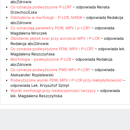
abcZdrowie
Co oznacza podwyższone P-LCR?
– odpowiada
Renata
GrzechociĹska
Odchylenia w morfologii - P-LCR, MXD#
– odpowiada
Redakcja
abcZdrowie
Co oznaczają parametry POW, MPV i p-LCR?
– odpowiada
Magdalena Mroczek
Obniżenie płytek krwi przy wzroście MPV i P-LCR
– odpowiada
Redakcja abcZdrowie
Co oznacza podwyższone PDW, MPV i P-LCR?
– odpowiada
lek.
Magdalena Reszczyńska
Morfologia - podwyższone P-LCR
– odpowiada
Redakcja
abcZdrowie
Co oznacza podwyższone PWD MPv P-LCR?
– odpowiada
Aleksander Ropielewski
Podwyższone wyniki PDW, MPV i P-LCR przy małopłytkowości
–
odpowiada
Lek. Krzysztof Szmyt
Wyniki morfologii przy niedoczynności tarczycy
– odpowiada
lek. Magdalena Reszczyńska