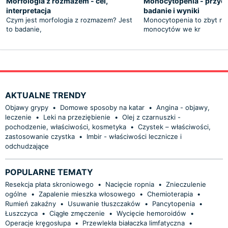
Morfologia z rozmazem - cel,
Monocytopenia - przyc
interpretacja
badanie i wyniki
Czym jest morfologia z rozmazem? Jest
Monocytopenia to zbyt nis
to badanie,
monocytów we kr
AKTUALNE TRENDY
Objawy grypy
•
Domowe sposoby na katar
•
Angina - objawy,
leczenie
•
Leki na przeziębienie
•
Olej z czarnuszki -
pochodzenie, właściwości, kosmetyka
•
Czystek – właściwości,
zastosowanie czystka
•
Imbir - właściwości lecznicze i
odchudzające
POPULARNE TEMATY
Resekcja płata skroniowego
•
Nacięcie ropnia
•
Znieczulenie
ogólne
•
Zapalenie mieszka włosowego
•
Chemioterapia
•
Rumień zakaźny
•
Usuwanie tłuszczaków
•
Pancytopenia
•
Łuszczyca
•
Ciągłe zmęczenie
•
Wycięcie hemoroidów
•
Operacje kręgosłupa
•
Przewlekła białaczka limfatyczna
•