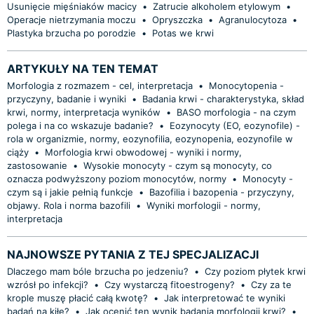
Usunięcie mięśniaków macicy
•
Zatrucie alkoholem etylowym
•
Operacje nietrzymania moczu
•
Opryszczka
•
Agranulocytoza
•
Plastyka brzucha po porodzie
•
Potas we krwi
ARTYKUŁY NA TEN TEMAT
Morfologia z rozmazem - cel, interpretacja
•
Monocytopenia -
przyczyny, badanie i wyniki
•
Badania krwi - charakterystyka, skład
krwi, normy, interpretacja wyników
•
BASO morfologia - na czym
polega i na co wskazuje badanie?
•
Eozynocyty (EO, eozynofile) -
rola w organizmie, normy, eozynofilia, eozynopenia, eozynofile w
ciąży
•
Morfologia krwi obwodowej - wyniki i normy,
zastosowanie
•
Wysokie monocyty - czym są monocyty, co
oznacza podwyższony poziom monocytów, normy
•
Monocyty -
czym są i jakie pełnią funkcje
•
Bazofilia i bazopenia - przyczyny,
objawy. Rola i norma bazofili
•
Wyniki morfologii - normy,
interpretacja
NAJNOWSZE PYTANIA Z TEJ SPECJALIZACJI
Dlaczego mam bóle brzucha po jedzeniu?
•
Czy poziom płytek krwi
wzrósł po infekcji?
•
Czy wystarczą fitoestrogeny?
•
Czy za te
krople muszę płacić całą kwotę?
•
Jak interpretować te wyniki
badań na kiłę?
•
Jak ocenić ten wynik badania morfologii krwi?
•