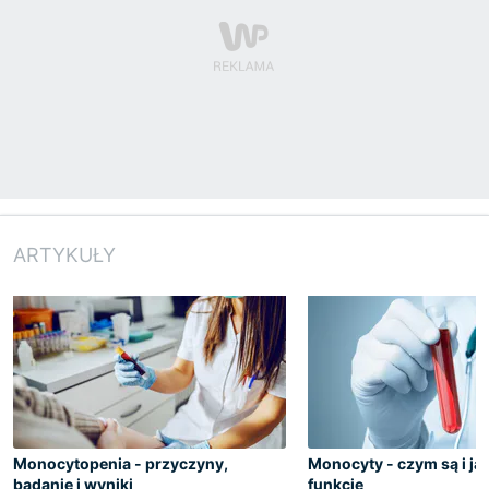
ARTYKUŁY
Monocytopenia - przyczyny,
Monocyty - czym są i jak
badanie i wyniki
funkcje