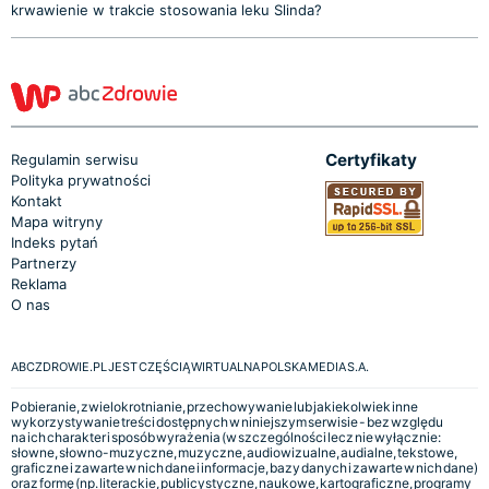
krwawienie w trakcie stosowania leku Slinda?
Certyfikaty
Regulamin serwisu
Polityka prywatności
Kontakt
Mapa witryny
Indeks pytań
Partnerzy
Reklama
O nas
ABCZDROWIE.PL JEST CZĘŚCIĄ WIRTUALNA POLSKA MEDIA S.A.
Pobieranie, zwielokrotnianie, przechowywanie lub jakiekolwiek inne
wykorzystywanie treści dostępnych w niniejszym serwisie - bez względu
na ich charakter i sposób wyrażenia (w szczególności lecz nie wyłącznie:
słowne, słowno-muzyczne, muzyczne, audiowizualne, audialne, tekstowe,
graficzne i zawarte w nich dane i informacje, bazy danych i zawarte w nich dane)
oraz formę (np. literackie, publicystyczne, naukowe, kartograficzne, programy