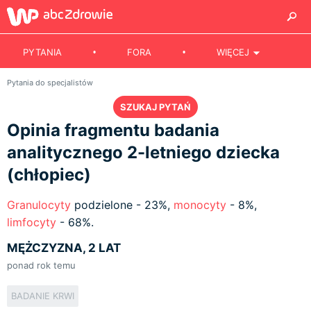
PYTANIA
FORA
WIĘCEJ
Pytania do specjalistów
SZUKAJ PYTAŃ
Opinia fragmentu badania
analitycznego 2-letniego dziecka
(chłopiec)
Granulocyty
podzielone - 23%,
monocyty
- 8%,
limfocyty
- 68%.
MĘŻCZYZNA, 2 LAT
ponad rok temu
BADANIE KRWI