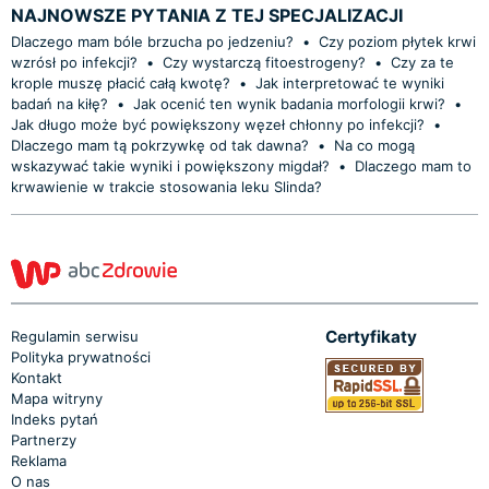
NAJNOWSZE PYTANIA Z TEJ SPECJALIZACJI
Dlaczego mam bóle brzucha po jedzeniu?
•
Czy poziom płytek krwi
wzrósł po infekcji?
•
Czy wystarczą fitoestrogeny?
•
Czy za te
krople muszę płacić całą kwotę?
•
Jak interpretować te wyniki
badań na kiłę?
•
Jak ocenić ten wynik badania morfologii krwi?
•
Jak długo może być powiększony węzeł chłonny po infekcji?
•
Dlaczego mam tą pokrzywkę od tak dawna?
•
Na co mogą
wskazywać takie wyniki i powiększony migdał?
•
Dlaczego mam to
krwawienie w trakcie stosowania leku Slinda?
Certyfikaty
Regulamin serwisu
Polityka prywatności
Kontakt
Mapa witryny
Indeks pytań
Partnerzy
Reklama
O nas