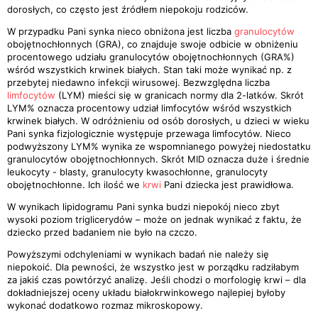
dorosłych, co często jest źródłem niepokoju rodziców.
W przypadku Pani synka nieco obniżona jest liczba
granulocytów
obojętnochłonnych (GRA), co znajduje swoje odbicie w obniżeniu
procentowego udziału granulocytów obojętnochłonnych (GRA%)
wśród wszystkich krwinek białych. Stan taki może wynikać np. z
przebytej niedawno infekcji wirusowej. Bezwzględna liczba
limfocytów
(LYM) mieści się w granicach normy dla 2-latków. Skrót
LYM% oznacza procentowy udział limfocytów wśród wszystkich
krwinek białych. W odróżnieniu od osób dorosłych, u dzieci w wieku
Pani synka fizjologicznie występuje przewaga limfocytów. Nieco
podwyższony LYM% wynika ze wspomnianego powyżej niedostatku
granulocytów obojętnochłonnych. Skrót MID oznacza duże i średnie
leukocyty - blasty, granulocyty kwasochłonne, granulocyty
obojętnochłonne. Ich ilość we
krwi
Pani dziecka jest prawidłowa.
W wynikach lipidogramu Pani synka budzi niepokój nieco zbyt
wysoki poziom triglicerydów – może on jednak wynikać z faktu, że
dziecko przed badaniem nie było na czczo.
Powyższymi odchyleniami w wynikach badań nie należy się
niepokoić. Dla pewności, że wszystko jest w porządku radziłabym
za jakiś czas powtórzyć analizę. Jeśli chodzi o morfologię krwi – dla
dokładniejszej oceny układu białokrwinkowego najlepiej byłoby
wykonać dodatkowo rozmaz mikroskopowy.