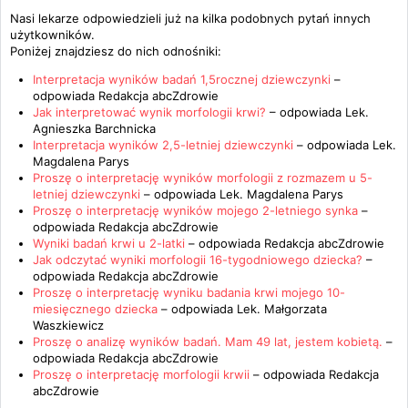
Nasi lekarze odpowiedzieli już na kilka podobnych pytań innych
użytkowników.
Poniżej znajdziesz do nich odnośniki:
Interpretacja wyników badań 1,5rocznej dziewczynki
–
odpowiada
Redakcja abcZdrowie
Jak interpretować wynik morfologii krwi?
– odpowiada
Lek.
Agnieszka Barchnicka
Interpretacja wyników 2,5-letniej dziewczynki
– odpowiada
Lek.
Magdalena Parys
Proszę o interpretację wyników morfologii z rozmazem u 5-
letniej dziewczynki
– odpowiada
Lek. Magdalena Parys
Proszę o interpretację wyników mojego 2-letniego synka
–
odpowiada
Redakcja abcZdrowie
Wyniki badań krwi u 2-latki
– odpowiada
Redakcja abcZdrowie
Jak odczytać wyniki morfologii 16-tygodniowego dziecka?
–
odpowiada
Redakcja abcZdrowie
Proszę o interpretację wyniku badania krwi mojego 10-
miesięcznego dziecka
– odpowiada
Lek. Małgorzata
Waszkiewicz
Proszę o analizę wyników badań. Mam 49 lat, jestem kobietą.
–
odpowiada
Redakcja abcZdrowie
Proszę o interpretację morfologii krwii
– odpowiada
Redakcja
abcZdrowie