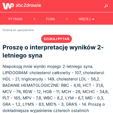
PYTANIA
FORA
WIĘCEJ
Pytania do specjalistów
SZUKAJ PYTAŃ
Proszę o interpretację wyników 2-
letniego syna
Niepokoją mnie wyniki mojego 2-letniego syna.
LIPIDOGRAM: cholesterol całkowity - 107, cholesterol
HDL - 21, triglicerydy - 149, cholesterol LDL - 56,2.
BADANIE HEMATOLOGICZNE: RBC - 4,16, HCT - 31,6,
MCV - 76, RDW - 12, HGB - 11, MCH - 26, MCHC - 34,8,
PLT - 165, MPV - 7,8, WBC - 8,2, LYM - 6,7, MID - 0,3,
GRA – 1,2, LYM% - 83, MID% - 3, GRA% - 14. Proszę o
dokładniejsze wyjaśnienie czterech ostatnich