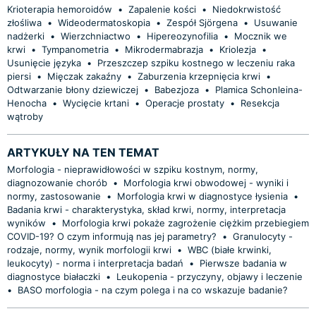
Krioterapia hemoroidów
•
Zapalenie kości
•
Niedokrwistość
złośliwa
•
Wideodermatoskopia
•
Zespół Sjörgena
•
Usuwanie
nadżerki
•
Wierzchniactwo
•
Hipereozynofilia
•
Mocznik we
krwi
•
Tympanometria
•
Mikrodermabrazja
•
Kriolezja
•
Usunięcie języka
•
Przeszczep szpiku kostnego w leczeniu raka
piersi
•
Mięczak zakaźny
•
Zaburzenia krzepnięcia krwi
•
Odtwarzanie błony dziewiczej
•
Babezjoza
•
Plamica Schonleina-
Henocha
•
Wycięcie krtani
•
Operacje prostaty
•
Resekcja
wątroby
ARTYKUŁY NA TEN TEMAT
Morfologia - nieprawidłowości w szpiku kostnym, normy,
diagnozowanie chorób
•
Morfologia krwi obwodowej - wyniki i
normy, zastosowanie
•
Morfologia krwi w diagnostyce łysienia
•
Badania krwi - charakterystyka, skład krwi, normy, interpretacja
wyników
•
Morfologia krwi pokaże zagrożenie ciężkim przebiegiem
COVID-19? O czym informują nas jej parametry?
•
Granulocyty -
rodzaje, normy, wynik morfologii krwi
•
WBC (białe krwinki,
leukocyty) - norma i interpretacja badań
•
Pierwsze badania w
diagnostyce białaczki
•
Leukopenia - przyczyny, objawy i leczenie
•
BASO morfologia - na czym polega i na co wskazuje badanie?