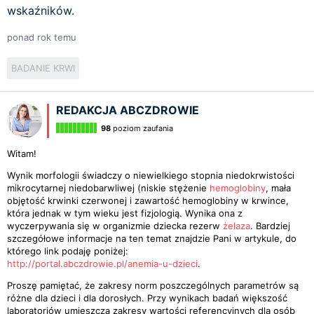
wskaźników.
ponad rok temu
BADANIE KRWI
REDAKCJA ABCZDROWIE
98
poziom zaufania
Witam!
Wynik morfologii świadczy o niewielkiego stopnia niedokrwistości
mikrocytarnej niedobarwliwej (niskie stężenie
hemoglobiny
, mała
objętość krwinki czerwonej i zawartość hemoglobiny w krwince,
która jednak w tym wieku jest fizjologią. Wynika ona z
wyczerpywania się w organizmie dziecka rezerw
żelaza
. Bardziej
szczegółowe informacje na ten temat znajdzie Pani w artykule, do
którego link podaję poniżej:
http://portal.abczdrowie.pl/anemia-u-dzieci
.
Proszę pamiętać, że zakresy norm poszczególnych parametrów są
różne dla dzieci i dla dorosłych. Przy wynikach badań większość
laboratoriów umieszcza zakresy wartości referencyjnych dla osób