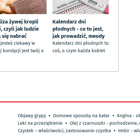
iza żywej kropli
Kalendarz dni
, czyli jak ludzie
płodnych - co to jest,
 się nabrać
jak prowadzić, meody
i jesteś ciekawy w
Kalendarz dni płodnych to
ej kondycji jest twój o
coś, o czym każda kobiet
Objawy grypy
•
Domowe sposoby na katar
•
Angina - o
Leki na przeziębienie
•
Olej z czarnuszki - pochodzenie,
Czystek – właściwości, zastosowanie czystka
•
Imbir - wł