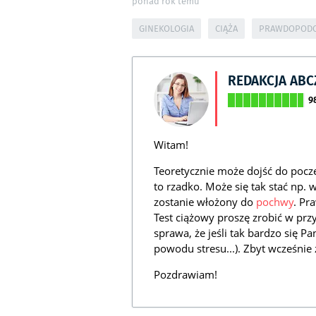
ponad rok temu
GINEKOLOGIA
CIĄŻA
PRAWDOPODO
REDAKCJA AB
9
Witam!
Teoretycznie może dojść do poczę
to rzadko. Może się tak stać np.
zostanie włożony do
pochwy
. Pr
Test ciążowy proszę zrobić w prz
sprawa, że jeśli tak bardzo się P
powodu stresu...). Zbyt wcześnie
Pozdrawiam!