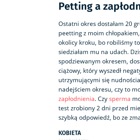
Petting a zapłod
Ostatni okres dostałam 20 g
peetting z moim chłopakiem, 
okolicy kroku, bo robiliśmy to
siedziałam mu na udach. Dzisia
spodziewanym okresem, dosta
ciążowy, który wyszedł negat
utrzymującymi się nudnościa
nadejściem okresu, czy to mo
zapłodnienia
. Czy
sperma
mo
test zrobiony 2 dni przed mi
szybką odpowiedź, bo ze zma
KOBIETA