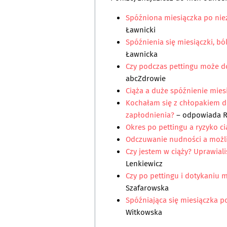
Spóźniona miesiączka po nie
Ławnicki
Spóźnienia się miesiączki, ból
Ławnicka
Czy podczas pettingu może d
abcZdrowie
Ciąża a duże spóźnienie mies
Kochałam się z chłopakiem d
zapłodnienia?
– odpowiada
R
Okres po pettingu a ryzyko c
Odczuwanie nudności a możli
Czy jestem w ciąży? Uprawial
Lenkiewicz
Czy po pettingu i dotykaniu 
Szafarowska
Spóźniająca się miesiączka p
Witkowska