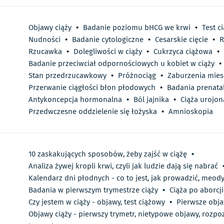
Objawy ciąży
•
Badanie poziomu bHCG we krwi
•
Test c
Nudności
•
Badanie cytologiczne
•
Cesarskie cięcie
•
R
Rzucawka
•
Dolegliwości w ciąży
•
Cukrzyca ciążowa
•
Badanie przeciwciał odpornościowych u kobiet w ciąży
•
Stan przedrzucawkowy
•
Próżnociąg
•
Zaburzenia mies
Przerwanie ciągłości błon płodowych
•
Badania prenata
Antykoncepcja hormonalna
•
Ból jajnika
•
Ciąża urojon
Przedwczesne oddzielenie się łożyska
•
Amnioskopia
10 zaskakujących sposobów, żeby zajść w ciążę
•
Analiza żywej kropli krwi, czyli jak ludzie dają się nabrać
Kalendarz dni płodnych - co to jest, jak prowadzić, meod
Badania w pierwszym trymestrze ciąży
•
Ciąża po aborcji
Czy jestem w ciąży - objawy, test ciążowy
•
Pierwsze obja
Objawy ciąży - pierwszy trymetr, nietypowe objawy, rozpozn