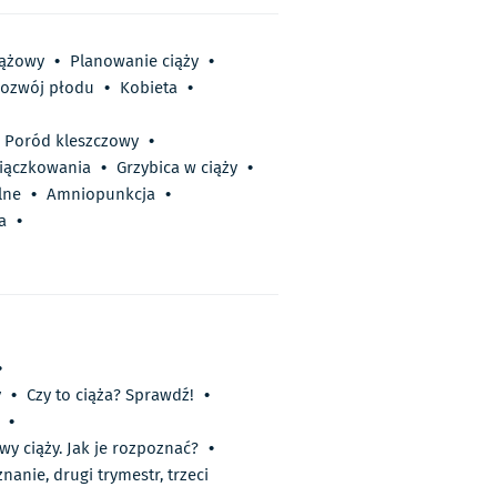
iążowy
•
Planowanie ciąży
•
ozwój płodu
•
Kobieta
•
Poród kleszczowy
•
iączkowania
•
Grzybica w ciąży
•
lne
•
Amniopunkcja
•
a
•
•
y
•
Czy to ciąża? Sprawdź!
•
•
wy ciąży. Jak je rozpoznać?
•
anie, drugi trymestr, trzeci