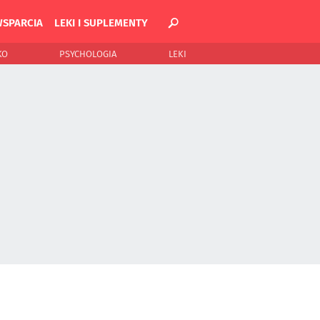
WSPARCIA
LEKI I SUPLEMENTY
KO
PSYCHOLOGIA
LEKI