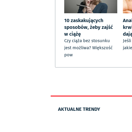
10 zaskakujących
Anal
sposobów, żeby zajść
krwi
w ciążę
dają
Czy ciąża bez stosunku
Jeśl
jest możliwa? Większość
jaki
pow
AKTUALNE TRENDY