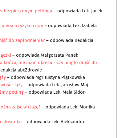
zabezpieczonym pettingu
– odpowiada
Lek. Jacek
 piersi a ryzyko ciąży
– odpowiada
Lek. Izabela
ojść do zapłodnienia?
– odpowiada
Redakcja
iączki
– odpowiada
Małgorzata Panek
o końca, nie mam okresu - czy mogło dojść do
edakcja abcZdrowie
iąży
– odpowiada
Mgr Justyna Piątkowska
wość ciąży
– odpowiada
Lek. Jarosław Maj
iśmy petting
– odpowiada
Lek. Maja Sidor-
można zajść w ciążę?
– odpowiada
Lek. Monika
o stosunku
– odpowiada
Lek. Aleksandra