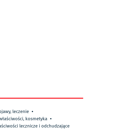
bjawy, leczenie
•
 właściwości, kosmetyka
•
aściwości lecznicze i odchudzające