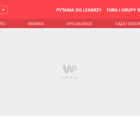
PYTANIA DO LEKARZY
FORA I GRUPY 
J
ŚCI
BADANIA
SPECJALIZACJE
CIĄŻA I DZIEC