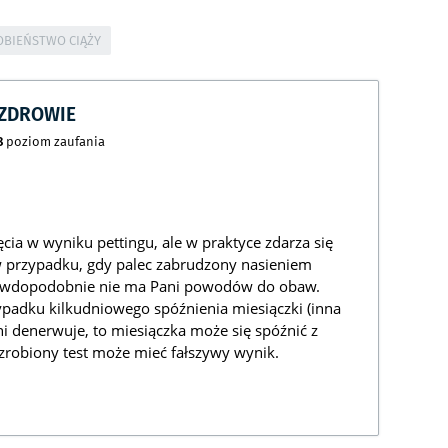
BIEŃSTWO CIĄŻY
CZDROWIE
8
poziom zaufania
cia w wyniku pettingu, ale w praktyce zdarza się
 w przypadku, gdy palec zabrudzony nasieniem
awdopodobnie nie ma Pani powodów do obaw.
ypadku kilkudniowego spóźnienia miesiączki (inna
ani denerwuje, to miesiączka może się spóźnić z
 zrobiony test może mieć fałszywy wynik.