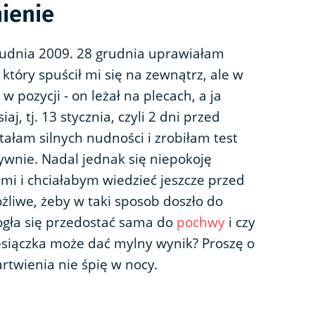
nienie
rudnia 2009. 28 grudnia uprawiałam
który spuścił mi się na zewnątrz, ale w
 w pozycji - on leżał na plecach, a ja
j, tj. 13 stycznia, czyli 2 dni przed
łam silnych nudności i zrobiłam test
ywnie. Nadal jednak się niepokoję
mi i chciałabym wiedzieć jeszcze przed
żliwe, żeby w taki sposob doszło do
gła się przedostać sama do
pochwy
i czy
esiączka może dać mylny wynik? Proszę o
rtwienia nie śpię w nocy.