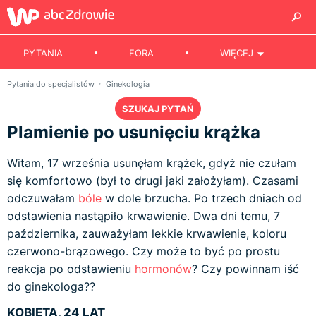
PYTANIA
FORA
WIĘCEJ
Pytania do specjalistów
Ginekologia
SZUKAJ PYTAŃ
Plamienie po usunięciu krążka
Witam, 17 września usunęłam krążek, gdyż nie czułam
się komfortowo (był to drugi jaki założyłam). Czasami
odczuwałam
bóle
w dole brzucha. Po trzech dniach od
odstawienia nastąpiło krwawienie. Dwa dni temu, 7
października, zauważyłam lekkie krwawienie, koloru
czerwono-brązowego. Czy może to być po prostu
reakcja po odstawieniu
hormonów
? Czy powinnam iść
do ginekologa??
KOBIETA, 24 LAT