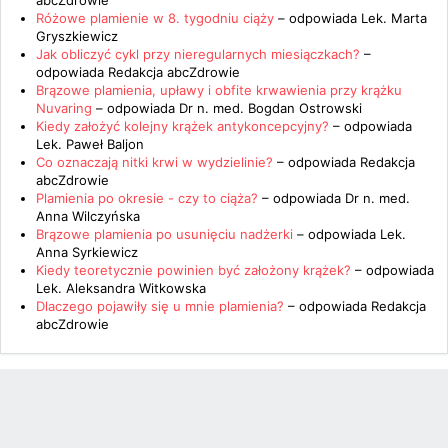
abcZdrowie
Różowe plamienie w 8. tygodniu ciąży
– odpowiada
Lek. Marta
Gryszkiewicz
Jak obliczyć cykl przy nieregularnych miesiączkach?
–
odpowiada
Redakcja abcZdrowie
Brązowe plamienia, upławy i obfite krwawienia przy krążku
Nuvaring
– odpowiada
Dr n. med. Bogdan Ostrowski
Kiedy założyć kolejny krążek antykoncepcyjny?
– odpowiada
Lek. Paweł Baljon
Co oznaczają nitki krwi w wydzielinie?
– odpowiada
Redakcja
abcZdrowie
Plamienia po okresie - czy to ciąża?
– odpowiada
Dr n. med.
Anna Wilczyńska
Brązowe plamienia po usunięciu nadżerki
– odpowiada
Lek.
Anna Syrkiewicz
Kiedy teoretycznie powinien być założony krążek?
– odpowiada
Lek. Aleksandra Witkowska
Dlaczego pojawiły się u mnie plamienia?
– odpowiada
Redakcja
abcZdrowie