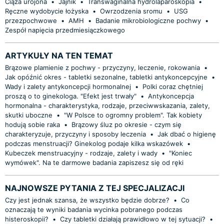
Ciąża urojona
•
Jajnik
•
Transwaginalna hydrolaparoskopia
•
Ręczne wydobycie łożyska
•
Owrzodzenia sromu
•
USG
przezpochwowe
•
AMH
•
Badanie mikrobiologiczne pochwy
•
Zespół napięcia przedmiesiączkowego
ARTYKUŁY NA TEN TEMAT
Brązowe plamienie z pochwy - przyczyny, leczenie, rokowania
•
Jak opóźnić okres - tabletki sezonalne, tabletki antykoncepcyjne
•
Wady i zalety antykoncepcji hormonalnej
•
Polki coraz chętniej
proszą o to ginekologa. "Efekt jest trwały"
•
Antykoncepcja
hormonalna - charakterystyka, rodzaje, przeciwwskazania, zalety,
skutki uboczne
•
"W Polsce to ogromny problem". Tak kobiety
hodują sobie raka
•
Brązowy śluz po okresie - czym się
charakteryzuje, przyczyny i sposoby leczenia
•
Jak dbać o higienę
podczas menstruacji? Ginekolog podaje kilka wskazówek
•
Kubeczek menstruacyjny - rodzaje, zalety i wady
•
"Koniec
wymówek". Na te darmowe badania zapiszesz się od ręki
NAJNOWSZE PYTANIA Z TEJ SPECJALIZACJI
Czy jest jednak szansa, że wszystko będzie dobrze?
•
Co
oznaczają te wyniki badania wycinka pobranego podczas
histeroskopii?
•
Czy tabletki działają prawidłowo w tej sytuacji?
•