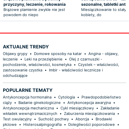
przyczyny, leczenie, rokowania
sezonalne, tabletki ant
Brązowe plamienie zwykle nie jest
Miesiączkowanie to stały 
powodem do niepo
kobiety, do
AKTUALNE TRENDY
Objawy grypy
•
Domowe sposoby na katar
•
Angina - objawy,
leczenie
•
Leki na przeziębienie
•
Olej z czarnuszki -
pochodzenie, właściwości, kosmetyka
•
Czystek – właściwości,
zastosowanie czystka
•
Imbir - właściwości lecznicze i
odchudzające
POPULARNE TEMATY
Antykoncepcja hormonalna
•
Cytologia
•
Prawdopodobieństwo
ciąży
•
Badanie ginekologiczne
•
Antykoncepcja awaryjna
•
Antykoncepcja mechaniczna
•
Cykl miesiączkowy
•
Zakładanie
wkładek wewnątrzmacicznych
•
Zaburzenia miesiączkowania
•
Test owulacyjny
•
Suchość pochwy
•
Aborcja
•
Brodawki
płciowe
•
Histerosalpingografia
•
Dolegliwości poporodowe
•