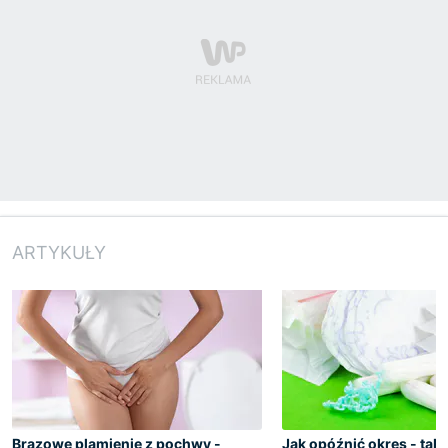
ARTYKUŁY
Brązowe plamienie z pochwy -
Jak opóźnić okres - tabl