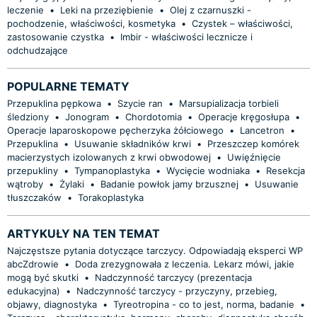
leczenie
•
Leki na przeziębienie
•
Olej z czarnuszki -
pochodzenie, właściwości, kosmetyka
•
Czystek – właściwości,
zastosowanie czystka
•
Imbir - właściwości lecznicze i
odchudzające
POPULARNE TEMATY
Przepuklina pępkowa
•
Szycie ran
•
Marsupializacja torbieli
śledziony
•
Jonogram
•
Chordotomia
•
Operacje kręgosłupa
•
Operacje laparoskopowe pęcherzyka żółciowego
•
Lancetron
•
Przepuklina
•
Usuwanie składników krwi
•
Przeszczep komórek
macierzystych izolowanych z krwi obwodowej
•
Uwięźnięcie
przepukliny
•
Tympanoplastyka
•
Wycięcie wodniaka
•
Resekcja
wątroby
•
Żylaki
•
Badanie powłok jamy brzusznej
•
Usuwanie
tłuszczaków
•
Torakoplastyka
ARTYKUŁY NA TEN TEMAT
Najczęstsze pytania dotyczące tarczycy. Odpowiadają eksperci WP
abcZdrowie
•
Doda zrezygnowała z leczenia. Lekarz mówi, jakie
mogą być skutki
•
Nadczynność tarczycy (prezentacja
edukacyjna)
•
Nadczynność tarczycy - przyczyny, przebieg,
objawy, diagnostyka
•
Tyreotropina - co to jest, norma, badanie
•