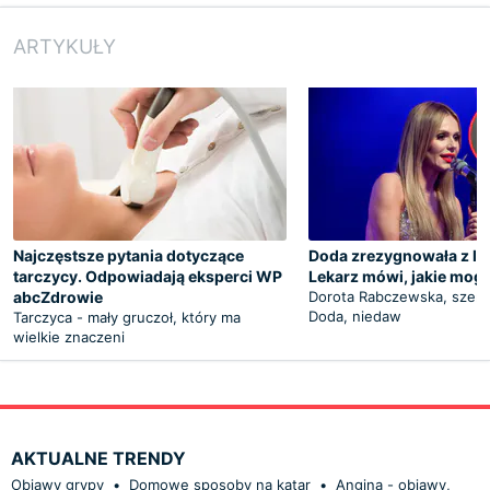
ARTYKUŁY
Najczęstsze pytania dotyczące
Doda zrezygnowała z le
tarczycy. Odpowiadają eksperci WP
Lekarz mówi, jakie mogą
abcZdrowie
Dorota Rabczewska, szerz
Doda, niedaw
Tarczyca - mały gruczoł, który ma
wielkie znaczeni
AKTUALNE TRENDY
Objawy grypy
•
Domowe sposoby na katar
•
Angina - objawy,