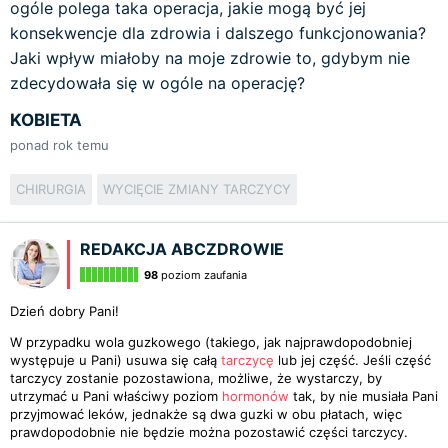
ogóle polega taka operacja, jakie mogą być jej
konsekwencje dla zdrowia i dalszego funkcjonowania?
Jaki wpływ miałoby na moje zdrowie to, gdybym nie
zdecydowała się w ogóle na operację?
KOBIETA
ponad rok temu
CHIRURGIA
WYCIĘCIE ZMIANY TARCZYCY
REDAKCJA ABCZDROWIE
98
poziom zaufania
Dzień dobry Pani!
W przypadku wola guzkowego (takiego, jak najprawdopodobniej
występuje u Pani) usuwa się całą
tarczycę
lub jej część. Jeśli część
tarczycy zostanie pozostawiona, możliwe, że wystarczy, by
utrzymać u Pani właściwy poziom
hormonów
tak, by nie musiała Pani
przyjmować leków, jednakże są dwa guzki w obu płatach, więc
prawdopodobnie nie będzie można pozostawić części tarczycy.