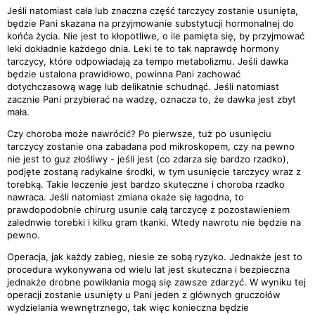
Jeśli natomiast cała lub znaczna część tarczycy zostanie usunięta,
będzie Pani skazana na przyjmowanie substytucji hormonalnej do
końća życia. Nie jest to kłopotliwe, o ile pamięta się, by przyjmować
leki dokładnie każdego dnia. Leki te to tak naprawdę hormony
tarczycy, które odpowiadają za tempo metabolizmu. Jeśli dawka
będzie ustalona prawidłowo, powinna Pani zachować
dotychczasową wagę lub delikatnie schudnąć. Jeśli natomiast
zacznie Pani przybierać na wadzę, oznacza to, że dawka jest zbyt
mała.
Czy choroba może nawrócić? Po pierwsze, tuż po usunięciu
tarczycy zostanie ona zabadana pod mikroskopem, czy na pewno
nie jest to guz złośliwy - jeśli jest (co zdarza się bardzo rzadko),
podjęte zostaną radykalne środki, w tym usunięcie tarczycy wraz z
torebką. Takie leczenie jest bardzo skuteczne i choroba rzadko
nawraca. Jeśli natomiast zmiana okaże się łagodna, to
prawdopodobnie chirurg usunie całą tarczycę z pozostawieniem
zalednwie torebki i kilku gram tkanki. Wtedy nawrotu nie będzie na
pewno.
Operacja, jak każdy zabieg, niesie ze sobą ryzyko. Jednakże jest to
procedura wykonywana od wielu lat jest skuteczna i bezpieczna
jednakże drobne powikłania mogą się zawsze zdarzyć. W wyniku tej
operacji zostanie usunięty u Pani jeden z głównych gruczołów
wydzielania wewnętrznego, tak więc konieczna będzie