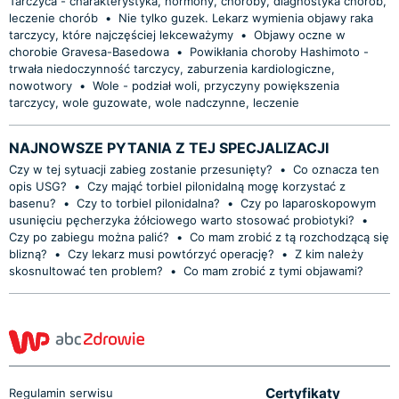
Tarczyca - charakterystyka, hormony, choroby, diagnostyka chorób,
leczenie chorób
•
Nie tylko guzek. Lekarz wymienia objawy raka
tarczycy, które najczęściej lekceważymy
•
Objawy oczne w
chorobie Gravesa-Basedowa
•
Powikłania choroby Hashimoto -
trwała niedoczynność tarczycy, zaburzenia kardiologiczne,
nowotwory
•
Wole - podział woli, przyczyny powiększenia
tarczycy, wole guzowate, wole nadczynne, leczenie
NAJNOWSZE PYTANIA Z TEJ SPECJALIZACJI
Czy w tej sytuacji zabieg zostanie przesunięty?
•
Co oznacza ten
opis USG?
•
Czy mająć torbiel pilonidalną mogę korzystać z
basenu?
•
Czy to torbiel pilonidalna?
•
Czy po laparoskopowym
usunięciu pęcherzyka żółciowego warto stosować probiotyki?
•
Czy po zabiegu można palić?
•
Co mam zrobić z tą rozchodzącą się
blizną?
•
Czy lekarz musi powtórzyć operację?
•
Z kim należy
skosnultować ten problem?
•
Co mam zrobić z tymi objawami?
Certyfikaty
Regulamin serwisu