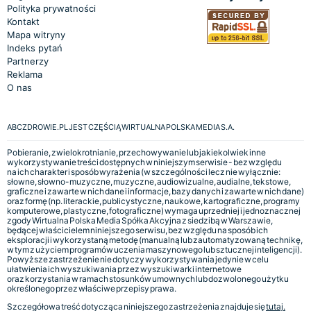
Polityka prywatności
Kontakt
Mapa witryny
Indeks pytań
Partnerzy
Reklama
O nas
ABCZDROWIE.PL JEST CZĘŚCIĄ WIRTUALNA POLSKA MEDIA S.A.
Pobieranie, zwielokrotnianie, przechowywanie lub jakiekolwiek inne
wykorzystywanie treści dostępnych w niniejszym serwisie - bez względu
na ich charakter i sposób wyrażenia (w szczególności lecz nie wyłącznie:
słowne, słowno-muzyczne, muzyczne, audiowizualne, audialne, tekstowe,
graficzne i zawarte w nich dane i informacje, bazy danych i zawarte w nich dane)
oraz formę (np. literackie, publicystyczne, naukowe, kartograficzne, programy
komputerowe, plastyczne, fotograficzne) wymaga uprzedniej i jednoznacznej
zgody Wirtualna Polska Media Spółka Akcyjna z siedzibą w Warszawie,
będącej właścicielem niniejszego serwisu, bez względu na sposób ich
eksploracji i wykorzystaną metodę (manualną lub zautomatyzowaną technikę,
w tym z użyciem programów uczenia maszynowego lub sztucznej inteligencji).
Powyższe zastrzeżenie nie dotyczy wykorzystywania jedynie w celu
ułatwienia ich wyszukiwania przez wyszukiwarki internetowe
oraz korzystania w ramach stosunków umownych lub dozwolonego użytku
określonego przez właściwe przepisy prawa.
Szczegółowa treść dotycząca niniejszego zastrzeżenia znajduje się
tutaj.