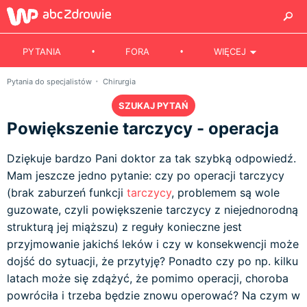
PYTANIA
FORA
WIĘCEJ
Pytania do specjalistów
Chirurgia
SZUKAJ PYTAŃ
Powiększenie tarczycy - operacja
Dziękuje bardzo Pani doktor za tak szybką odpowiedź.
Mam jeszcze jedno pytanie: czy po operacji tarczycy
(brak zaburzeń funkcji
tarczycy
, problemem są wole
guzowate, czyli powiększenie tarczycy z niejednorodną
strukturą jej miąższu) z reguły konieczne jest
przyjmowanie jakichś leków i czy w konsekwencji może
dojść do sytuacji, że przytyję? Ponadto czy po np. kilku
latach może się zdążyć, że pomimo operacji, choroba
powróciła i trzeba będzie znowu operować? Na czym w