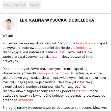
GINEKOLOGIA
CIĄŻA
LEK. KALINA WYSOCKA-DUBIELECKA
Witam!
Ponieważ nie miesiączkuje Pani od 7 tygodni, a
test ciążowy
wypadł
pozytywnie, najprawdopodobniej doszło do
zapłodnienia
.
Niepokojące jest natomiast badanie
USG
. Jeżeli lekarz nie
zaobserwował żadnych oznak
ciąży
, należy poszukać innej
przyczyny.
Dodatnie testy ciążowe oraz zatrzymanie miesiączki są
charakterystyczne dla
ciąży pozamacicznej
. To sytuacja, w której
jajo płodowe zagnieżdża się w nieprawidłowym miejscu (poza jama
macicy) - najczęściej w jajowodzie. Należy wykluczyć taką
ewentualność, ponieważ stanowi dla Pani zagrożenie.
Nieprawidłowo zagnieżdżony zarodek podczas
wzrostu
może
uszkodzić naczynia krwionośne kobiety lub pęknąć, prowadząc do
groźnego
krwotoku
.
Z drugiej strony wczesne ciąże bardzo często są tracone. Możliwe,