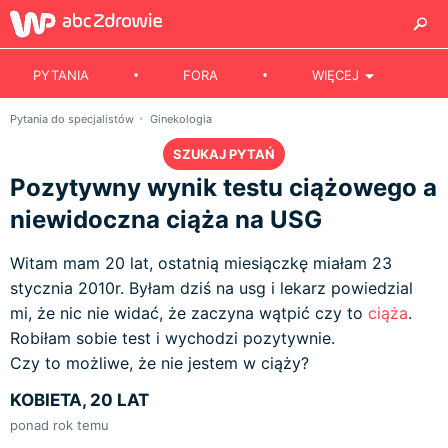
PYTANIA
FORA
WIĘCEJ
Pytania do specjalistów
Ginekologia
SZUKAJ PYTAŃ
Pozytywny wynik testu ciążowego a
niewidoczna ciąża na USG
Witam mam 20 lat, ostatnią miesiączkę miałam 23
stycznia 2010r. Byłam dziś na usg i lekarz powiedzial
mi, że nic nie widać, że zaczyna wątpić czy to
ciąża
.
Robiłam sobie test i wychodzi pozytywnie.
Czy to możliwe, że nie jestem w ciąży?
KOBIETA, 20 LAT
ponad rok temu