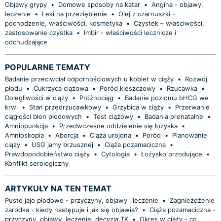
Objawy grypy
•
Domowe sposoby na katar
•
Angina - objawy,
leczenie
•
Leki na przeziębienie
•
Olej z czarnuszki -
pochodzenie, właściwości, kosmetyka
•
Czystek – właściwości,
zastosowanie czystka
•
Imbir - właściwości lecznicze i
odchudzające
POPULARNE TEMATY
Badanie przeciwciał odpornościowych u kobiet w ciąży
•
Rozwój
płodu
•
Cukrzyca ciążowa
•
Poród kleszczowy
•
Rzucawka
•
Dolegliwości w ciąży
•
Próżnociąg
•
Badanie poziomu bHCG we
krwi
•
Stan przedrzucawkowy
•
Grzybica w ciąży
•
Przerwanie
ciągłości błon płodowych
•
Test ciążowy
•
Badania prenatalne
•
Amniopunkcja
•
Przedwczesne oddzielenie się łożyska
•
Amnioskopia
•
Aborcja
•
Ciąża urojona
•
Poród
•
Planowanie
ciąży
•
USG jamy brzusznej
•
Ciąża pozamaciczna
•
Prawdopodobieństwo ciąży
•
Cytologia
•
Łożysko przodujące
•
Konflikt serologiczny
ARTYKUŁY NA TEN TEMAT
Puste jajo płodowe - przyczyny, objawy i leczenie
•
Zagnieżdżenie
zarodka - kiedy następuje i jak się objawia?
•
Ciąża pozamaciczna -
przyczyny, objawy, leczenie, decyzja TK
•
Okres w ciąży - co