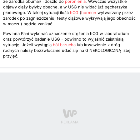
że zarodka obumarł i doszło do
poronienia
. Wówczas wszystkie
objawy ciąży byłyby obecne, a w USG nie widać już pęcherzyka
płodowego. W takiej sytuacji ilość
hCG
(
hormon
wytwarzany przez
zarodek po zagnieżdżeniu, testy ciążowe wykrywają jego obecność
w moczu) będzie zanikać.
Powinna Pani wykonać oznaczenie stężenia hCG w laboratorium
oraz powtórzyć badanie USG - powinno to wyjaśnić zaistniałą
sytuację. Jeżeli wystąpią
ból brzucha
lub krwawienie z dróg
rodnych należy bezzwłocznie udać się na GINEKOLOGICZNĄ izbę
przyjęć.