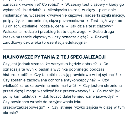
oznacza krwawienie? Co robić?
•
Wczesny test ciążowy - kiedy go
wykonać? Jak działa?
•
Miesiączka (okres) w ciąży - plamienie
implantacyjne, wczesne krwawienie ciążowe, nadżerki szyjki macicy,
polipy, żylaki, poronienie, ciąża pozamaciczna
•
Test ciążowy - po
ilu dniach, działanie, rodzaje, cena
•
Jak działa test ciążowy?
Wskazania, rodzaje i przebieg testu ciążowego
•
Słaba druga
kreska na teście ciążowym - czy oznacza ciążę?
•
Rozwój
zarodkowy człowieka (prezentacja edukacyjna)
NAJNOWSZE PYTANIA Z TEJ SPECJALIZACJI
Czy jest jednak szansa, że wszystko będzie dobrze?
•
Co
oznaczają te wyniki badania wycinka pobranego podczas
histeroskopii?
•
Czy tabletki działają prawidłowo w tej sytuacji?
•
Czy zostanie zachowana ochrona antykoncepcyjna?
•
Czy
wielkość zarodka powinna mnie martwić?
•
Czy jestem chroniona
przed ciążą i mogę współżyć bez prezerwatywy?
•
Co zrobić jak
pomyliłam tabletki?
•
Jak leczyć dalej te niedrożne jajowody?
•
Czy powinnam wrócić do przyjmowania leku
przeciwzakrzepowego?
•
Czy istnieje ryzyko zajścia w ciążę w tym
okresie?