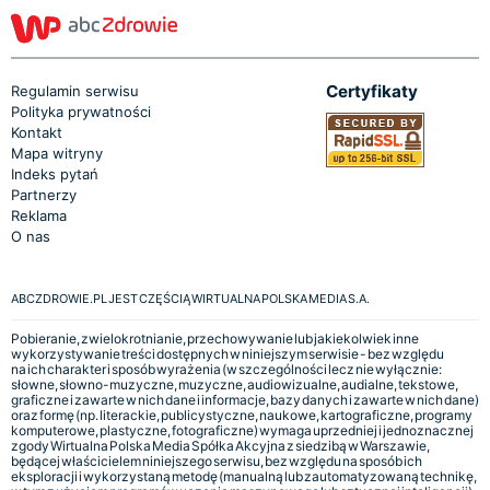
Certyfikaty
Regulamin serwisu
Polityka prywatności
Kontakt
Mapa witryny
Indeks pytań
Partnerzy
Reklama
O nas
ABCZDROWIE.PL JEST CZĘŚCIĄ WIRTUALNA POLSKA MEDIA S.A.
Pobieranie, zwielokrotnianie, przechowywanie lub jakiekolwiek inne
wykorzystywanie treści dostępnych w niniejszym serwisie - bez względu
na ich charakter i sposób wyrażenia (w szczególności lecz nie wyłącznie:
słowne, słowno-muzyczne, muzyczne, audiowizualne, audialne, tekstowe,
graficzne i zawarte w nich dane i informacje, bazy danych i zawarte w nich dane)
oraz formę (np. literackie, publicystyczne, naukowe, kartograficzne, programy
komputerowe, plastyczne, fotograficzne) wymaga uprzedniej i jednoznacznej
zgody Wirtualna Polska Media Spółka Akcyjna z siedzibą w Warszawie,
będącej właścicielem niniejszego serwisu, bez względu na sposób ich
eksploracji i wykorzystaną metodę (manualną lub zautomatyzowaną technikę,