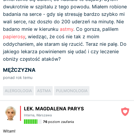
dwukrotnie w szpitalu z tego powodu. Miałem robione
badania na serce - gdy się stresuję bardzo szybko mi
wali serce, raz doszło do 200 uderzeń na minutę. Nie
badano mnie w kierunku
astmy
. Co gorsza, palilem
papierosy
, wiedząc, że coś nie tak z moim
oddychaniem, ale staram się rzucić. Teraz nie palę. Do
jakiego lekarza powinienem się udać i czy leczenie
obniży częstość ataków?
MĘŻCZYZNA
ponad rok temu
ALERGOLOGIA
ASTMA
PULMONOLOGIA
LEK. MAGDALENA PARYS
Interna
,
Warszawa
76
poziom zaufania
Witam!