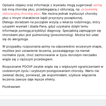
Opisane objawy oraz informacje z wywiadu mogą sugerować
astmę
lub inną chorobę płuc, przebiegajacą z obturacją, np.
przewlekłą
obturacyjną chorobę płuc
. Nie można jednak wykluczyć choroby
płuc o innym charakterze bądź przyczyny pozapłucnej.
Dlatego doradzam na początek wizytę u lekarza rodzinnego, który
uzupełni wywiad i zbada Pana, gdyż uzyskane dzięki temu
informacje pomogą przybliżyć diagnozę. Specjalistą zajmującym się
chorobami płuc jest pulmonolog (pneumonolog). Można też udać
się do alergologa.
W przypadku rozpoznania astmy na odpowiednio wczesnym etapie,
możliwe jest ustawienie leczenia, pozwalającego na niemal
normalne życie, choć zachorowanie w życiu dorosłym nierzadko
wiąże się z cięższym przebiegiem.
Rozpoznanie POChP zwykle wiąże się z większymi ograniczeniami w
codziennym życiu i szybszym postępowaniem choroby. Warto nie
zwlekać dłużej, ponieważ, jak wspomniałam, szybsze włączenie
leczenia zawsze daje lepsze efekty.
Pozdrawiam