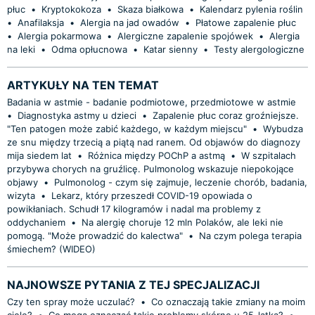
płuc
•
Kryptokokoza
•
Skaza białkowa
•
Kalendarz pylenia roślin
•
Anafilaksja
•
Alergia na jad owadów
•
Płatowe zapalenie płuc
•
Alergia pokarmowa
•
Alergiczne zapalenie spojówek
•
Alergia
na leki
•
Odma opłucnowa
•
Katar sienny
•
Testy alergologiczne
ARTYKUŁY NA TEN TEMAT
Badania w astmie - badanie podmiotowe, przedmiotowe w astmie
•
Diagnostyka astmy u dzieci
•
Zapalenie płuc coraz groźniejsze.
"Ten patogen może zabić każdego, w każdym miejscu"
•
Wybudza
ze snu między trzecią a piątą nad ranem. Od objawów do diagnozy
mija siedem lat
•
Różnica między POChP a astmą
•
W szpitalach
przybywa chorych na gruźlicę. Pulmonolog wskazuje niepokojące
objawy
•
Pulmonolog - czym się zajmuje, leczenie chorób, badania,
wizyta
•
Lekarz, który przeszedł COVID-19 opowiada o
powikłaniach. Schudł 17 kilogramów i nadal ma problemy z
oddychaniem
•
Na alergię choruje 12 mln Polaków, ale leki nie
pomogą. "Może prowadzić do kalectwa"
•
Na czym polega terapia
śmiechem? (WIDEO)
NAJNOWSZE PYTANIA Z TEJ SPECJALIZACJI
Czy ten spray może uczulać?
•
Co oznaczają takie zmiany na moim
ciele?
•
Co mogą oznaczać takie problemy skórne u 25-latka?
•