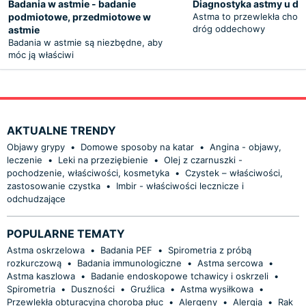
Badania w astmie - badanie
Diagnostyka astmy u dzi
podmiotowe, przedmiotowe w
Astma to przewlekła chor
dróg oddechowy
astmie
Badania w astmie są niezbędne, aby
móc ją właściwi
AKTUALNE TRENDY
Objawy grypy
•
Domowe sposoby na katar
•
Angina - objawy,
leczenie
•
Leki na przeziębienie
•
Olej z czarnuszki -
pochodzenie, właściwości, kosmetyka
•
Czystek – właściwości,
zastosowanie czystka
•
Imbir - właściwości lecznicze i
odchudzające
POPULARNE TEMATY
Astma oskrzelowa
•
Badania PEF
•
Spirometria z próbą
rozkurczową
•
Badania immunologiczne
•
Astma sercowa
•
Astma kaszlowa
•
Badanie endoskopowe tchawicy i oskrzeli
•
Spirometria
•
Duszności
•
Gruźlica
•
Astma wysiłkowa
•
Przewlekła obturacyjna choroba płuc
•
Alergeny
•
Alergia
•
Rak