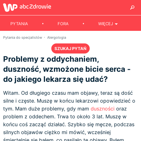
PYTANIA
FORA
WIĘCEJ
Pytania do specjalistów
Alergologia
SZUKAJ PYTAŃ
Problemy z oddychaniem,
duszność, wzmożone bicie serca -
do jakiego lekarza się udać?
Witam. Od długiego czasu mam objawy, teraz są dość
silne i częste. Muszę w końcu lekarzowi opowiedzieć o
tym. Mam duże problemy, gdy mam
duszności
oraz
problem z oddechem. Trwa to około 3 lat. Muszę w
końcu coś zacząć działać. Szybko się męcze, podczas
silnych objawów ciężko mi mówić, wcześniej
śmiertelnie się bałem, co nasilało te objawy. Byłem