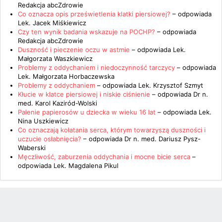
Redakcja abcZdrowie
Co oznacza opis prześwietlenia klatki piersiowej?
– odpowiada
Lek. Jacek Miśkiewicz
Czy ten wynik badania wskazuje na POCHP?
– odpowiada
Redakcja abcZdrowie
Duszność i pieczenie oczu w astmie
– odpowiada
Lek.
Małgorzata Waszkiewicz
Problemy z oddychaniem i niedoczynność tarczycy
– odpowiada
Lek. Małgorzata Horbaczewska
Problemy z oddychaniem
– odpowiada
Lek. Krzysztof Szmyt
Kłucie w klatce piersiowej i niskie ciśnienie
– odpowiada
Dr n.
med. Karol Kaziród-Wolski
Palenie papierosów u dziecka w wieku 16 lat
– odpowiada
Lek.
Nina Uszkiewicz
Co oznaczają kołatania serca, którym towarzyszą duszności i
uczucie osłabnięcia?
– odpowiada
Dr n. med. Dariusz Pysz-
Waberski
Męczliwość, zaburzenia oddychania i mocne bicie serca
–
odpowiada
Lek. Magdalena Pikul