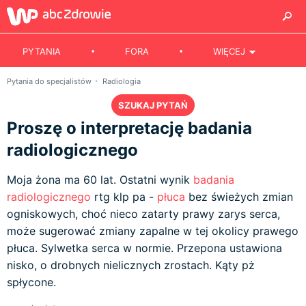
PYTANIA
FORA
WIĘCEJ
Pytania do specjalistów
Radiologia
SZUKAJ PYTAŃ
Proszę o interpretację badania
radiologicznego
Moja żona ma 60 lat. Ostatni wynik
badania
radiologicznego
rtg klp pa -
płuca
bez świeżych zmian
ogniskowych, choć nieco zatarty prawy zarys serca,
może sugerować zmiany zapalne w tej okolicy prawego
płuca. Sylwetka serca w normie. Przepona ustawiona
nisko, o drobnych nielicznych zrostach. Kąty pż
spłycone.