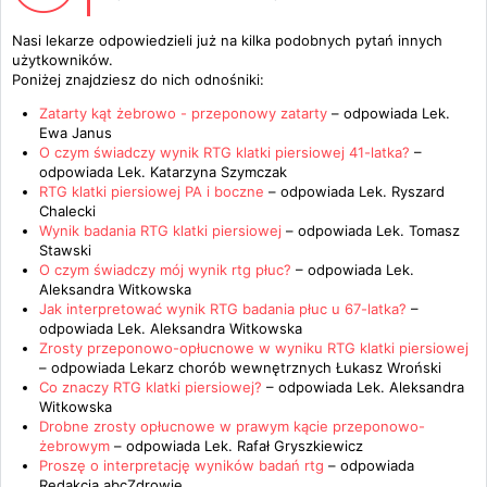
Nasi lekarze odpowiedzieli już na kilka podobnych pytań innych
użytkowników.
Poniżej znajdziesz do nich odnośniki:
Zatarty kąt żebrowo - przeponowy zatarty
– odpowiada
Lek.
Ewa Janus
O czym świadczy wynik RTG klatki piersiowej 41-latka?
–
odpowiada
Lek. Katarzyna Szymczak
RTG klatki piersiowej PA i boczne
– odpowiada
Lek. Ryszard
Chalecki
Wynik badania RTG klatki piersiowej
– odpowiada
Lek. Tomasz
Stawski
O czym świadczy mój wynik rtg płuc?
– odpowiada
Lek.
Aleksandra Witkowska
Jak interpretować wynik RTG badania płuc u 67-latka?
–
odpowiada
Lek. Aleksandra Witkowska
Zrosty przeponowo-opłucnowe w wyniku RTG klatki piersiowej
– odpowiada
Lekarz chorób wewnętrznych Łukasz Wroński
Co znaczy RTG klatki piersiowej?
– odpowiada
Lek. Aleksandra
Witkowska
Drobne zrosty opłucnowe w prawym kącie przeponowo-
żebrowym
– odpowiada
Lek. Rafał Gryszkiewicz
Proszę o interpretację wyników badań rtg
– odpowiada
Redakcja abcZdrowie