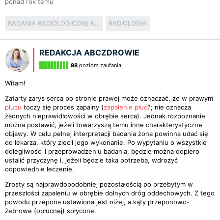
ponad rok temu
BADANIA RADIOLOGICZNE KLATKI PIERSIOWEJ
RADIOLOGIA
REDAKCJA ABCZDROWIE
98
poziom zaufania
Witam!
Zatarty zarys serca po stronie prawej może oznaczać, że w prawym
płucu
toczy się proces zapalny (
zapalenie płuc
?; nie oznacza
żadnych nieprawidłowości w obrębie serca). Jednak rozpoznanie
można postawić, jeżeli towarzyszą temu inne charakterystyczne
objawy. W celu pełnej interpretacji badania żona powinna udać się
do lekarza, który zlecił jego wykonanie. Po wypytaniu o wszystkie
dolegliwości i przeprowadzeniu badania, będzie można dopiero
ustalić przyczynę i, jeżeli będzie taka potrzeba, wdrożyć
odpowiednie leczenie.
Zrosty są najprawdopodobniej pozostałością po przebytym w
przeszłości zapaleniu w obrębie dolnych dróg oddechowych. Z tego
powodu przepona ustawiona jest niżej, a kąty przeponowo-
żebrowe (opłucnej) spłycone.