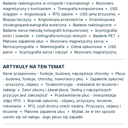
Badanie radiologiczne w ortopedii i traumatologii
•
Rezonans
magnetyczny z kontrastem
•
Tomografia komputerowa
•
USG
ścięgien
•
Angioskopia
•
RTG zębów
•
USG jamy brzusznej
•
Biopsja tarczycy
•
Angioskopia przezskórna
•
Endoskopowa
cholangiopankreatografia wsteczna
•
Badanie radiologiczne
•
Badanie serca metodą tomografii komputerowej
•
Scyntygrafia
kości i stawów
•
Limfografia kończyn dolnych
•
Badanie PET
•
Płatowe zapalenie płuc
•
Rezonans magnetyczny serca
•
Renoscyntygrafia
•
Mammografia
•
Odma opłucnowa
•
USG
piersi
•
Scyntygrafia serca i naczyń
•
Rezonans magnetyczny
ARTYKUŁY NA TEN TEMAT
Nerw przeponowy - funkcje, budowa, najczęstsze choroby
•
Płuca
- budowa, funkcje, choroby, nowotwory płuc
•
Zapalenie opłucnej
- przyczyny, objawy
•
Torakochirurgia - wskazania do leczenia i
zabiegi
•
Zator płucny i zawał płuca. "Jedną z najczęstszych
przyczyn jest zakrzepica"
•
Prześwietlenie płuc - interpretacja
zdjęć RTG
•
Ropniak opłucnej - objawy, przyczyny, leczenie,
rokowania
•
PFO, czyli drożny otwór owalny. Przyczyny, objawy i
leczenie
•
Płatowe zapalenie płuc
•
Myślał, że w ten sposób
uwolni się od nałogu. Jego płuco się zapadło