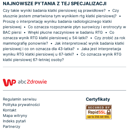
NAJNOWSZE PYTANIA Z TEJ SPECJALIZACJI
Czy takie wyniki badania klatki piersiowej są prawidłowe?
•
Czy
słusznie jestem zmartwiona tym wynikiem rtg klatki piersiowej?
•
Proszę o interpretację wyniku badania radiologicznego klatki
piersiowej
•
Co oznacza rozpoznanie płyn surowiczy i erotrocyty w
BAC piersi
•
Wnęki płucne naczyniowe w badaniu RTG
•
Co
oznacza wynik RTG klatki piersiowej u 54-latki?
•
Czy zrobić za rok
mammografię ponownie?
•
Jak interpretować wynik badania klatki
piersiowej i co on oznacza dla 43-latka?
•
Jaka jest interpretacja
wyniku RTG klatki piersiowej u 67-latki?
•
Co oznacza wynik RTG
klatki piersiowej 67-letniej osoby?
Certyfikaty
Regulamin serwisu
Polityka prywatności
Kontakt
Mapa witryny
Indeks pytań
Partnerzy