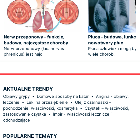
Nerw przeponowy - funkcje,
Płuca - budowa, funkcje
budowa, najczęstsze choroby
nowotwory płuc
Nerw przeponowy (łac. nervus
Płuca człowieka mogą być
phrenicus) jest najdł
wiele chorób.
AKTUALNE TRENDY
Objawy grypy
•
Domowe sposoby na katar
•
Angina - objawy,
leczenie
•
Leki na przeziębienie
•
Olej z czarnuszki -
pochodzenie, właściwości, kosmetyka
•
Czystek – właściwości,
zastosowanie czystka
•
Imbir - właściwości lecznicze i
odchudzające
POPULARNE TEMATY