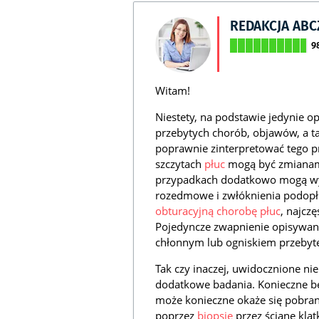
REDAKCJA AB
9
Witam!
Niestety, na podstawie jedynie op
przebytych chorób, objawów, a t
poprawnie zinterpretować tego
szczytach
płuc
mogą być zmianami
przypadkach dodatkowo mogą w
rozedmowe i zwłóknienia podo
obturacyjną chorobę płuc
, najcz
Pojedyncze zwapnienie opisywa
chłonnym lub ogniskiem przebyt
Tak czy inaczej, uwidocznione n
dodatkowe badania. Konieczne 
może konieczne okaże się pobran
poprzez
biopsję
przez ścianę klat