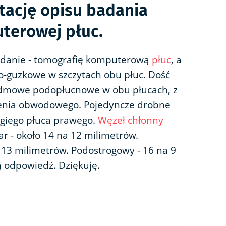
etację opisu badania
terowej płuc.
danie - tomografię komputerową
płuc
, a
to-guzkowe w szczytach obu płuc. Dość
edmowe podopłucnowe w obu płucach, z
ienia obwodowego. Pojedyncze drobne
giego płuca prawego.
Węzeł chłonny
r - około 14 na 12 milimetrów.
 13 milimetrów. Podostrogowy - 16 na 9
ą odpowiedź. Dziękuję.