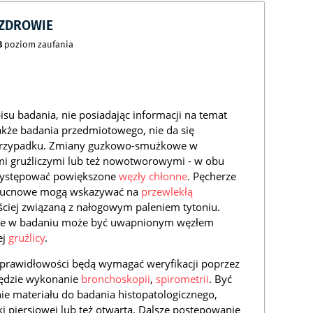
CZDROWIE
8
poziom zaufania
isu badania, nie posiadając informacji na temat
akże badania przedmiotowego, nie da się
 przypadku. Zmiany guzkowo-smużkowe w
 gruźliczymi lub też nowotworowymi - w obu
ystępować powiększone
węzły chłonne
. Pęcherze
płucnowe mogą wskazywać na
przewlekłą
ęściej związaną z nałogowym paleniem tytoniu.
ne w badaniu może być uwapnionym węzłem
ej
gruźlicy
.
ieprawidłowości będą wymagać weryfikacji poprzez
będzie wykonanie
bronchoskopii
,
spirometrii
. Być
ie materiału do badania histopatologicznego,
ki piersiowej lub też otwartą. Dalsze postępowanie