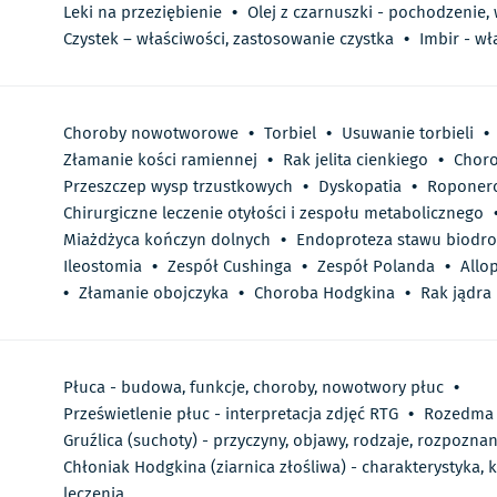
Leki na przeziębienie
•
Olej z czarnuszki - pochodzenie,
Czystek – właściwości, zastosowanie czystka
•
Imbir - wł
Choroby nowotworowe
•
Torbiel
•
Usuwanie torbieli
•
Złamanie kości ramiennej
•
Rak jelita cienkiego
•
Choro
Przeszczep wysp trzustkowych
•
Dyskopatia
•
Roponer
Chirurgiczne leczenie otyłości i zespołu metabolicznego
Miażdżyca kończyn dolnych
•
Endoproteza stawu biodr
Ileostomia
•
Zespół Cushinga
•
Zespół Polanda
•
Allo
•
Złamanie obojczyka
•
Choroba Hodgkina
•
Rak jądra
Płuca - budowa, funkcje, choroby, nowotwory płuc
•
Prześwietlenie płuc - interpretacja zdjęć RTG
•
Rozedma p
Gruźlica (suchoty) - przyczyny, objawy, rodzaje, rozpoznani
Chłoniak Hodgkina (ziarnica złośliwa) - charakterystyka, k
leczenia