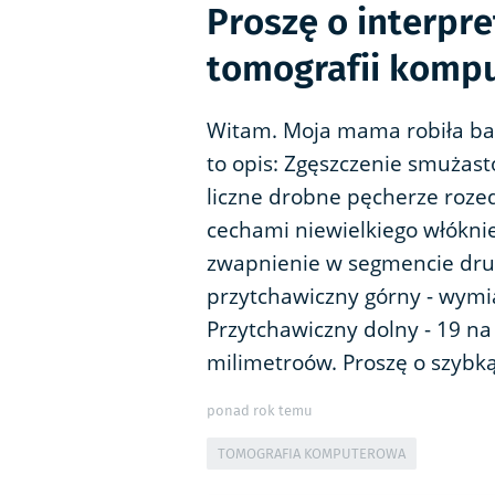
Proszę o interpr
tomografii kompu
Witam. Moja mama robiła ba
to opis: Zgęszczenie smużas
liczne drobne pęcherze roz
cechami niewielkiego włókn
zwapnienie w segmencie dru
przytchawiczny górny - wymia
Przytchawiczny dolny - 19 na
milimetroów. Proszę o szybk
ponad rok temu
TOMOGRAFIA KOMPUTEROWA