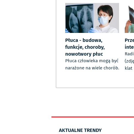
Płuca - budowa,
Prze
funkcje, choroby,
inte
nowotwory płuc
Rad
Płuca człowieka mogą być
(zdj
narażone na wiele chorób.
klat
AKTUALNE TRENDY