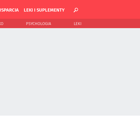
WSPARCIA
LEKI I SUPLEMENTY
KO
PSYCHOLOGIA
LEKI