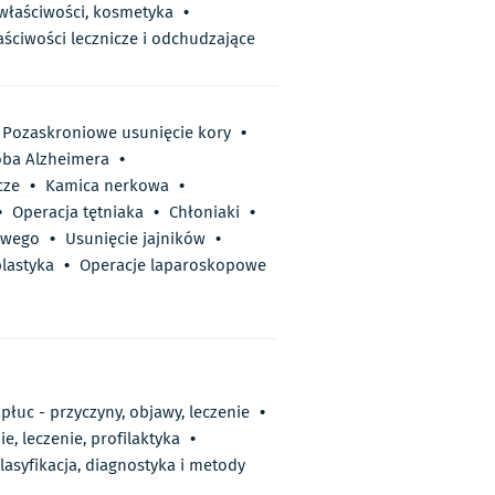
 właściwości, kosmetyka
•
aściwości lecznicze i odchudzające
Pozaskroniowe usunięcie kory
•
ba Alzheimera
•
cze
•
Kamica nerkowa
•
•
Operacja tętniaka
•
Chłoniaki
•
owego
•
Usunięcie jajników
•
plastyka
•
Operacje laparoskopowe
łuc - przyczyny, objawy, leczenie
•
e, leczenie, profilaktyka
•
lasyfikacja, diagnostyka i metody