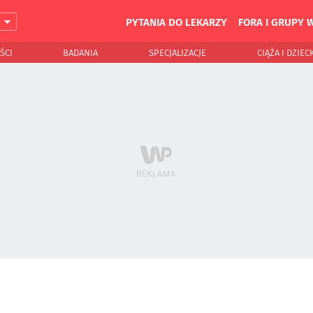
PYTANIA DO LEKARZY
FORA I GRUPY 
J
ŚCI
BADANIA
SPECJALIZACJE
CIĄŻA I DZIEC