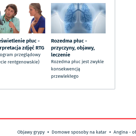
świetlenie płuc -
Rozedma płuc -
rpretacja zdjęć RTG
przyczyny, objawy,
leczenie
iogram przeglądowy
Rozedma płuc jest zwykle
ęcie rentgenowskie)
konsekwencją
przewlekłego
Objawy grypy
•
Domowe sposoby na katar
•
Angina - o