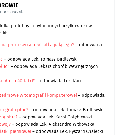
DROWIE
automatycznie
a kilka podobnych pytań innych użytkowników.
iki:
nia płuc i serca u 57-latka palącego?
– odpowiada
uc
– odpowiada
Lek. Tomasz Budlewski
płuc?
– odpowiada
Lekarz chorób wewnętrznych
 płuc u 40-latki?
– odpowiada
Lek. Karol
rozedmowe w tomografii komputerowej
– odpowiada
mografii płuc?
– odpowiada
Lek. Tomasz Budlewski
 rtg płuc?
– odpowiada
Lek. Karol Gołębiewski
iowej?
– odpowiada
Lek. Aleksandra Witkowska
latki piersiowej
– odpowiada
Lek. Ryszard Chalecki