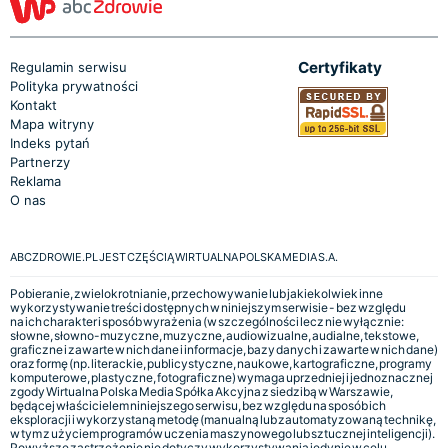
Certyfikaty
Regulamin serwisu
Polityka prywatności
Kontakt
Mapa witryny
Indeks pytań
Partnerzy
Reklama
O nas
ABCZDROWIE.PL JEST CZĘŚCIĄ WIRTUALNA POLSKA MEDIA S.A.
Pobieranie, zwielokrotnianie, przechowywanie lub jakiekolwiek inne
wykorzystywanie treści dostępnych w niniejszym serwisie - bez względu
na ich charakter i sposób wyrażenia (w szczególności lecz nie wyłącznie:
słowne, słowno-muzyczne, muzyczne, audiowizualne, audialne, tekstowe,
graficzne i zawarte w nich dane i informacje, bazy danych i zawarte w nich dane)
oraz formę (np. literackie, publicystyczne, naukowe, kartograficzne, programy
komputerowe, plastyczne, fotograficzne) wymaga uprzedniej i jednoznacznej
zgody Wirtualna Polska Media Spółka Akcyjna z siedzibą w Warszawie,
będącej właścicielem niniejszego serwisu, bez względu na sposób ich
eksploracji i wykorzystaną metodę (manualną lub zautomatyzowaną technikę,
w tym z użyciem programów uczenia maszynowego lub sztucznej inteligencji).
Powyższe zastrzeżenie nie dotyczy wykorzystywania jedynie w celu