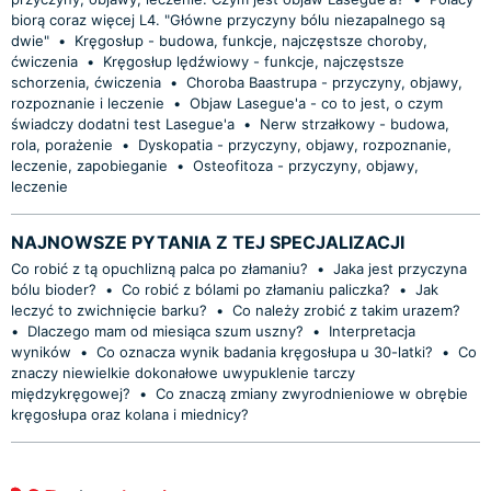
biorą coraz więcej L4. "Główne przyczyny bólu niezapalnego są
dwie"
•
Kręgosłup - budowa, funkcje, najczęstsze choroby,
ćwiczenia
•
Kręgosłup lędźwiowy - funkcje, najczęstsze
schorzenia, ćwiczenia
•
Choroba Baastrupa - przyczyny, objawy,
rozpoznanie i leczenie
•
Objaw Lasegue'a - co to jest, o czym
świadczy dodatni test Lasegue'a
•
Nerw strzałkowy - budowa,
rola, porażenie
•
Dyskopatia - przyczyny, objawy, rozpoznanie,
leczenie, zapobieganie
•
Osteofitoza - przyczyny, objawy,
leczenie
NAJNOWSZE PYTANIA Z TEJ SPECJALIZACJI
Co robić z tą opuchlizną palca po złamaniu?
•
Jaka jest przyczyna
bólu bioder?
•
Co robić z bólami po złamaniu paliczka?
•
Jak
leczyć to zwichnięcie barku?
•
Co należy zrobić z takim urazem?
•
Dlaczego mam od miesiąca szum uszny?
•
Interpretacja
wyników
•
Co oznacza wynik badania kręgosłupa u 30-latki?
•
Co
znaczy niewielkie dokonałowe uwypuklenie tarczy
międzykręgowej?
•
Co znaczą zmiany zwyrodnieniowe w obrębie
kręgosłupa oraz kolana i miednicy?