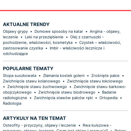
AKTUALNE TRENDY
Objawy grypy
•
Domowe sposoby na katar
•
Angina - objawy,
leczenie
•
Leki na przeziębienie
•
Olej z czarnuszki -
pochodzenie, właściwości, kosmetyka
•
Czystek – właściwości,
zastosowanie czystka
•
Imbir - właściwości lecznicze i
odchudzające
POPULARNE TEMATY
Stopa suszkowata
•
Złamania kostek goleni
•
Zrośnięte palce
•
Zwichnięcie stawu kolanowego
•
Zwichnięcie stawu łokciowego
•
Zwichnięcie stawu żuchwowego
•
Zwichnięcie stawu barkowo-
obojczykowego
•
Zwichnięcie stawu biodrowego
•
Badanie
radiologiczne
•
Zwichnięcia stawów palców ręki
•
Ortopedia
•
Radiologia
ARTYKUŁY NA TEN TEMAT
Osteofity - przyczyny, objawy i leczenie
•
Rwa kulszowa -
przyczyny, objawy, leczenie. Czym jest objaw Lasegue'a?
•
Polacy