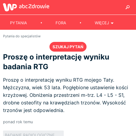
PYTANIA
FORA
WIĘCEJ
Pytania do specjalistów
SZUKAJ PYTAŃ
Proszę o interpretację wyniku
badania RTG
Proszę o interpretację wyniku RTG mojego Taty.
Mężczyzna, wiek 53 lata. Pogłębione ustawienie kości
krzyżowej. Obniżenia przestrzeni m-trz. L4 - L5 - S1,
drobne osteofity na krawędziach trzonów. Wysokość
trzonów jest odpowiednia.
ponad rok temu
BADANIE RADIOLOGICZNE W ORTOPEDII I TRAUMATOLOGII