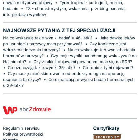
dawać nietypowe objawy
•
Tyreotropina - co to jest, norma,
badanie
•
T3 - charakterystyka, wskazania, przebieg badania,
interpretacja wyników
NAJNOWSZE PYTANIA Z TEJ SPECJALIZACJI
Na co wskazują takie wyniki badań u 46-latki?
•
Jaką dawkę leków
po usunięciu tarczycy mam przyjmować?
•
Czy konieczne jest
wdrożenie leczenia tarczycy?
•
Na co wskazuje ten wynik badania
hormonów tarczycy?
•
Czy moje wyniki badań mogą wskazywać na
Hashimoto?
•
Czy z takimi objawami powinnam udać się na SOR?
•
Co oznaczają takie wyniki 35-latki?
•
Co robić z tymi objawami?
•
Czy muszę mieć skierowanie od endokrynologa na operację
usunięcia tarczycy?
•
Co oznaczają te wyniki badań hormonalnych
u 29-latki?
Certyfikaty
Regulamin serwisu
Polityka prywatności
Kontakt