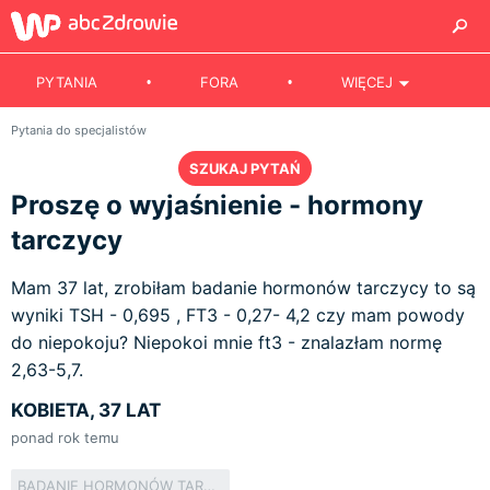
PYTANIA
FORA
WIĘCEJ
Pytania do specjalistów
SZUKAJ PYTAŃ
Proszę o wyjaśnienie - hormony
tarczycy
Mam 37 lat, zrobiłam badanie hormonów tarczycy to są
wyniki TSH - 0,695 , FT3 - 0,27- 4,2 czy mam powody
do niepokoju? Niepokoi mnie ft3 - znalazłam normę
2,63-5,7.
KOBIETA, 37 LAT
ponad rok temu
BADANIE HORMONÓW TARCZYCY