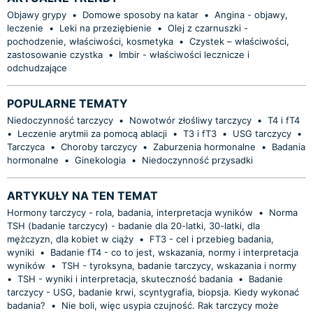
Objawy grypy
•
Domowe sposoby na katar
•
Angina - objawy,
leczenie
•
Leki na przeziębienie
•
Olej z czarnuszki -
pochodzenie, właściwości, kosmetyka
•
Czystek – właściwości,
zastosowanie czystka
•
Imbir - właściwości lecznicze i
odchudzające
POPULARNE TEMATY
Niedoczynność tarczycy
•
Nowotwór złośliwy tarczycy
•
T4 i fT4
•
Leczenie arytmii za pomocą ablacji
•
T3 i fT3
•
USG tarczycy
•
Tarczyca
•
Choroby tarczycy
•
Zaburzenia hormonalne
•
Badania
hormonalne
•
Ginekologia
•
Niedoczynność przysadki
ARTYKUŁY NA TEN TEMAT
Hormony tarczycy - rola, badania, interpretacja wyników
•
Norma
TSH (badanie tarczycy) - badanie dla 20-latki, 30-latki, dla
mężczyzn, dla kobiet w ciąży
•
FT3 - cel i przebieg badania,
wyniki
•
Badanie fT4 - co to jest, wskazania, normy i interpretacja
wyników
•
TSH - tyroksyna, badanie tarczycy, wskazania i normy
•
TSH - wyniki i interpretacja, skuteczność badania
•
Badanie
tarczycy - USG, badanie krwi, scyntygrafia, biopsja. Kiedy wykonać
badania?
•
Nie boli, więc usypia czujność. Rak tarczycy może