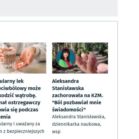
ularny lek
Aleksandra
eciwbólowy może
Stanisławska
kodzić wątrobę.
zachorowała na KZM.
nał ostrzegawczy
"Ból pozbawiał mnie
awia się podczas
świadomości"
zenia
Aleksandra Stanisławska,
larny i uważany za
dziennikarka naukowa,
n z bezpieczniejszych
wsp