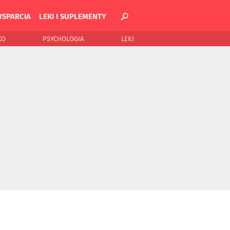
WSPARCIA
LEKI I SUPLEMENTY
KO
PSYCHOLOGIA
LEKI