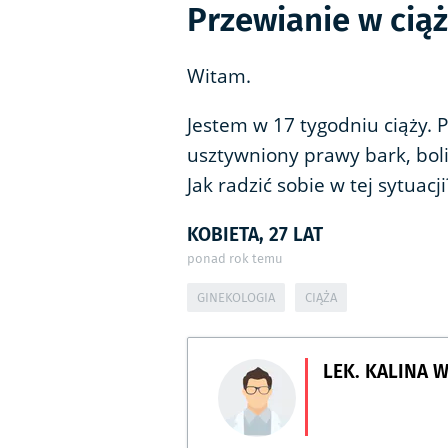
Przewianie w cią
Witam.
Jestem w 17 tygodniu ciąży.
usztywniony prawy bark, boli
Jak radzić sobie w tej sytuacji
KOBIETA, 27 LAT
ponad rok temu
GINEKOLOGIA
CIĄŻA
LEK. KALINA 