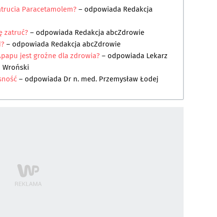
atrucia Paracetamolem?
– odpowiada
Redakcja
 zatruć?
– odpowiada
Redakcja abcZdrowie
d?
– odpowiada
Redakcja abcZdrowie
Apapu jest groźne dla zdrowia?
– odpowiada
Lekarz
 Wroński
sność
– odpowiada
Dr n. med. Przemysław Łodej