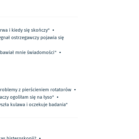
rwa i kiedy się skończy"
•
gnał ostrzegawczy pojawia się
zbawiał mnie świadomości"
•
 problemy z pierścieniem rotatorów
•
aczy ogoliłam się na łyso"
•
szła kulawa i oczekuje badania"
as histeroskopii?
•