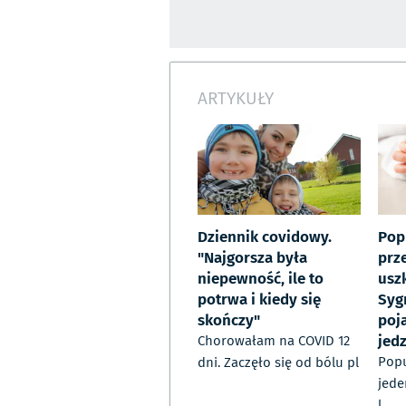
ARTYKUŁY
Dziennik covidowy.
Pop
"Najgorsza była
prz
niepewność, ile to
usz
potrwa i kiedy się
Syg
skończy"
poj
jed
Chorowałam na COVID 12
Popu
dni. Zaczęło się od bólu pl
jede
l