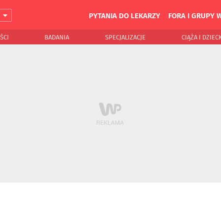
PYTANIA DO LEKARZY
FORA I GRUPY 
J
ŚCI
BADANIA
SPECJALIZACJE
CIĄŻA I DZIEC