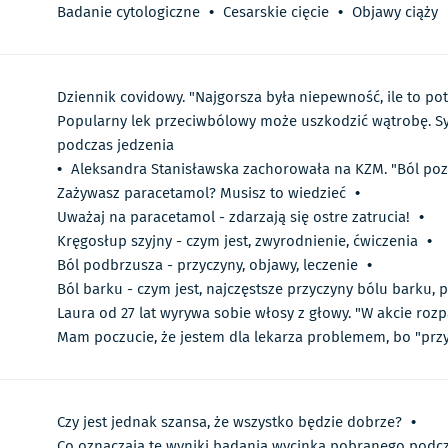
Badanie cytologiczne
•
Cesarskie cięcie
•
Objawy ciąży
Dziennik covidowy. "Najgorsza była niepewność, ile to pot
Popularny lek przeciwbólowy może uszkodzić wątrobę. Sy
podczas jedzenia
•
Aleksandra Stanisławska zachorowała na KZM. "Ból po
Zażywasz paracetamol? Musisz to wiedzieć
•
Uważaj na paracetamol - zdarzają się ostre zatrucia!
•
Kręgosłup szyjny - czym jest, zwyrodnienie, ćwiczenia
•
Ból podbrzusza - przyczyny, objawy, leczenie
•
Ból barku - czym jest, najczęstsze przyczyny bólu barku,
Laura od 27 lat wyrywa sobie włosy z głowy. "W akcie rozp
Mam poczucie, że jestem dla lekarza problemem, bo "przy
Czy jest jednak szansa, że wszystko będzie dobrze?
•
Co oznaczają te wyniki badania wycinka pobranego podcz