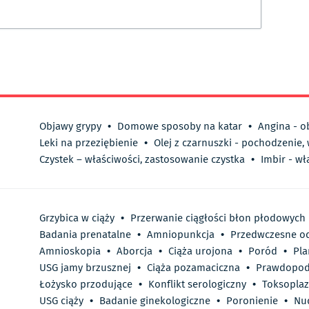
Objawy grypy
•
Domowe sposoby na katar
•
Angina - o
Leki na przeziębienie
•
Olej z czarnuszki - pochodzenie,
Czystek – właściwości, zastosowanie czystka
•
Imbir - wł
Grzybica w ciąży
•
Przerwanie ciągłości błon płodowych
Badania prenatalne
•
Amniopunkcja
•
Przedwczesne od
Amnioskopia
•
Aborcja
•
Ciąża urojona
•
Poród
•
Pla
USG jamy brzusznej
•
Ciąża pozamaciczna
•
Prawdopod
Łożysko przodujące
•
Konflikt serologiczny
•
Toksopla
USG ciąży
•
Badanie ginekologiczne
•
Poronienie
•
Nu