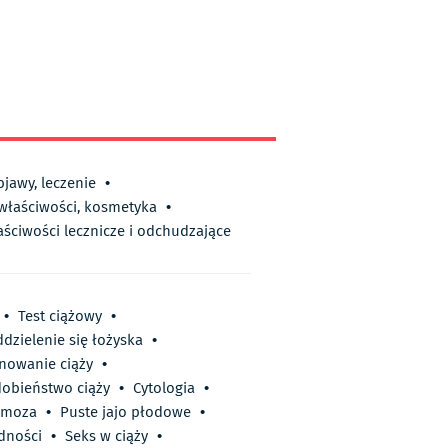
bjawy, leczenie
•
 właściwości, kosmetyka
•
aściwości lecznicze i odchudzające
•
Test ciążowy
•
dzielenie się łożyska
•
nowanie ciąży
•
obieństwo ciąży
•
Cytologia
•
zmoza
•
Puste jajo płodowe
•
dności
•
Seks w ciąży
•