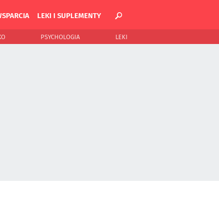
WSPARCIA
LEKI I SUPLEMENTY
KO
PSYCHOLOGIA
LEKI