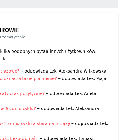
DROWIE
automatycznie
a kilka podobnych pytań innych użytkowników.
iki:
y ciążowe?
– odpowiada
Lek. Aleksandra Witkowska
co oznacza takie plamienie?
– odpowiada
Lek. Maja
 cały czas pozytywne?
– odpowiada
Lek. Aneta
w 16. dniu cyklu?
– odpowiada
Lek. Aleksandra
w 25 dniu cyklu a starania o ciążę
– odpowiada
Lek.
wość bezpłodności
– odpowiada
Lek. Tomasz