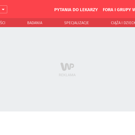
PYTANIA DO LEKARZY
FORA I GRUPY 
J
ŚCI
BADANIA
SPECJALIZACJE
CIĄŻA I DZIEC