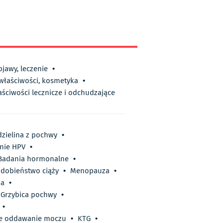
bjawy, leczenie
•
 właściwości, kosmetyka
•
aściwości lecznicze i odchudzające
zielina z pochwy
•
nie HPV
•
Badania hormonalne
•
dobieństwo ciąży
•
Menopauza
•
ha
•
Grzybica pochwy
•
•
te oddawanie moczu
•
KTG
•