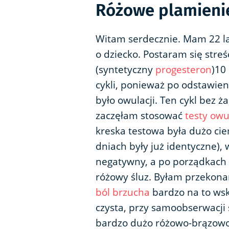
Różowe plamienie
Witam serdecznie. Mam 22 la
o dziecko. Postaram się streś
(syntetyczny
progesteron
)10
cykli, ponieważ po odstawieni
było owulacji. Ten cykl bez 
zaczęłam stosować
testy owu
kreska testowa była dużo cie
dniach były już identyczne), w
negatywny, a po porządkach
różowy śluz. Byłam przekonan
ból brzucha
bardzo na to wsk
czysta, przy samoobserwacji s
bardzo dużo różowo-brązowo-