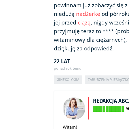
powinnam już zobaczyć się 
niedużą
nadżerkę
od pół roku
jej przed
ciążą
, nigdy wcześn
przyjmuję teraz to **** (prob
witaminowy dla ciężarnych), 
dziękuję za odpowiedź.
22 LAT
ponad rok temu
GINEKOLOGIA
ZABURZENIA MIESIĄCZK
REDAKCJA AB
9
Witam!