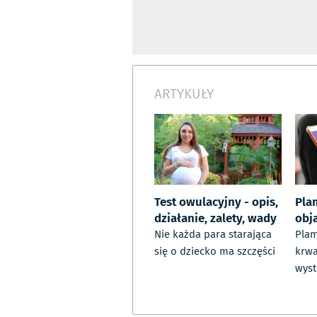
ARTYKUŁY
Test owulacyjny - opis,
Pla
działanie, zalety, wady
obj
Nie każda para starająca
Plam
się o dziecko ma szczęści
krwa
wyst