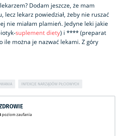
z lekarzem? Dodam jeszcze, że mam
, lecz lekarz powiedział, żeby nie ruszać
iej nie miałam plamień. Jedyne leki jakie
iotyk-
suplement diety
) i **** (preparat
o ile można je nazwać lekami. Z góry
OWANIA
INFEKCJE NARZĄDÓW PŁCIOWYCH
CZDROWIE
8
poziom zaufania