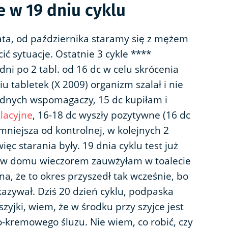
 w 19 dniu cyklu
ta, od października staramy się z mężem
cić sytuacje. Ostatnie 3 cykle ****
 dni po 2 tabl. od 16 dc w celu skrócenia
u tabletek (X 2009) organizm szalał i nie
żadnych wspomagaczy, 15 dc kupiłam i
lacyjne
, 16-18 dc wyszły pozytywne (16 dc
mniejsza od kontrolnej, w kolejnych 2
ięc starania były. 19 dnia cyklu test już
 w domu wieczorem zauwżyłam w toalecie
a, że to okres przyszedł tak wcześnie, bo
azywał. Dziś 20 dzień cyklu, podpaska
zyjki, wiem, że w środku przy szyjce jest
kremowego śluzu. Nie wiem, co robić, czy