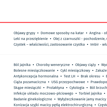
Objawy grypy
•
Domowe sposoby na katar
•
Angina - o
Leki na przeziębienie
•
Olej z czarnuszki - pochodzenie,
Czystek – właściwości, zastosowanie czystka
•
Imbir - wł
Ból jajnika
•
Choroby weneryczne
•
Objawy ciąży
•
Wyd
Bolesne miesiączkowanie
•
Cykl miesiączkowy
•
Zakaże
Antykoncepcja hormonalna
•
Test LH
•
Brak okresu
•
Ciąża pozamaciczna
•
USG przezpochwowe
•
Prawdopo
Skąpe miesiączki
•
Prolaktyna
•
Cytologia
•
Ból brzuc
Infekcje układu moczowo-płciowego
•
Torbiel jajnika
•
Badanie ginekologiczne
•
Wyłyżeczkowanie jamy macicy
Konizacja szyjki macicy pętlą elektrochirurgiczną
•
Częs