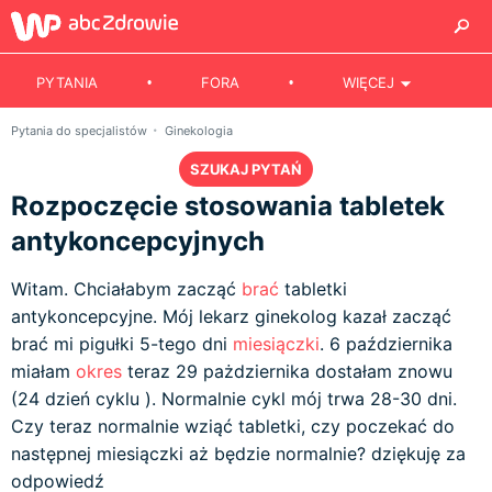
PYTANIA
FORA
WIĘCEJ
Pytania do specjalistów
Ginekologia
SZUKAJ PYTAŃ
Rozpoczęcie stosowania tabletek
antykoncepcyjnych
Witam. Chciałabym zacząć
brać
tabletki
antykoncepcyjne. Mój lekarz ginekolog kazał zacząć
brać mi pigułki 5-tego dni
miesiączki
. 6 października
miałam
okres
teraz 29 pażdziernika dostałam znowu
(24 dzień cyklu ). Normalnie cykl mój trwa 28-30 dni.
Czy teraz normalnie wziąć tabletki, czy poczekać do
następnej miesiączki aż będzie normalnie? dziękuję za
odpowiedź