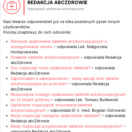
REDAKCJA ABCZDROWIE
Odpowiedź udzielona automatycznie
Nasi lekarze odpowiedzieli już na kilka podobnych pytań innych
użytkowników.
Poniżej znajdziesz do nich odnośniki:
Pierwsze opakowanie tabletek antykoncepcyjnych a
wyregulowanie okresu
– odpowiada
Lek. Małgorzata
Horbaczewska
Działanie tabletek antykoncepcyjnych
– odpowiada
Redakcja
abcZdrowie
Czy rozpocząć nowe opakowanie tabletek?
– odpowiada
Redakcja abcZdrowie
Zapomniałam o zabezpieczeniu - kiedy zacząć brać tabletki
antykoncepcyjne po przerwie?
– odpowiada
Redakcja
abcZdrowie
Rozpoczęcie nowego opakowania tabletek antykoncepcyjnych
po 14 dniach przerwy
– odpowiada
Lek. Tomasz Budlewski
Opóźnione rozpoczęcie stosowania tabletek
antykoncepcyjnych
– odpowiada
Dr n. med. Bogdan Ostrowski
Kiedy rozpocząć następne opakowanie tabletek?
– odpowiada
Redakcja abcZdrowie
Kiedy rozpocząć przyjmowanie tabletek antykoncepcyjnych?
–
odpowiada
Redakcja abcZdrowie