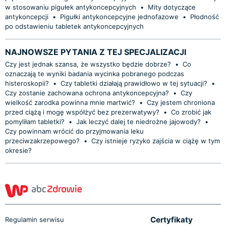
w stosowaniu pigułek antykoncepcyjnych
•
Mity dotyczące
antykoncepcji
•
Pigułki antykoncepcyjne jednofazowe
•
Płodność
po odstawieniu tabletek antykoncepcyjnych
NAJNOWSZE PYTANIA Z TEJ SPECJALIZACJI
Czy jest jednak szansa, że wszystko będzie dobrze?
•
Co
oznaczają te wyniki badania wycinka pobranego podczas
histeroskopii?
•
Czy tabletki działają prawidłowo w tej sytuacji?
•
Czy zostanie zachowana ochrona antykoncepcyjna?
•
Czy
wielkość zarodka powinna mnie martwić?
•
Czy jestem chroniona
przed ciążą i mogę współżyć bez prezerwatywy?
•
Co zrobić jak
pomyliłam tabletki?
•
Jak leczyć dalej te niedrożne jajowody?
•
Czy powinnam wrócić do przyjmowania leku
przeciwzakrzepowego?
•
Czy istnieje ryzyko zajścia w ciążę w tym
okresie?
Certyfikaty
Regulamin serwisu