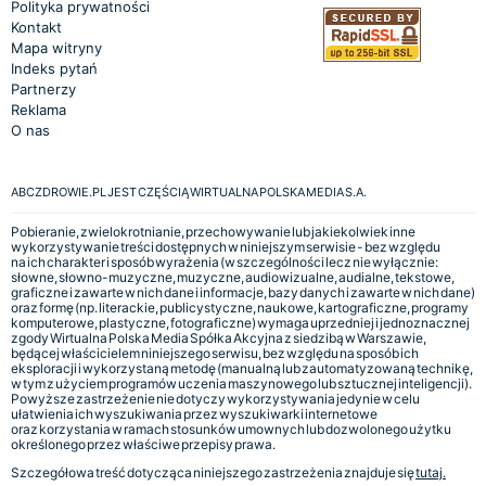
Polityka prywatności
Kontakt
Mapa witryny
Indeks pytań
Partnerzy
Reklama
O nas
ABCZDROWIE.PL JEST CZĘŚCIĄ WIRTUALNA POLSKA MEDIA S.A.
Pobieranie, zwielokrotnianie, przechowywanie lub jakiekolwiek inne
wykorzystywanie treści dostępnych w niniejszym serwisie - bez względu
na ich charakter i sposób wyrażenia (w szczególności lecz nie wyłącznie:
słowne, słowno-muzyczne, muzyczne, audiowizualne, audialne, tekstowe,
graficzne i zawarte w nich dane i informacje, bazy danych i zawarte w nich dane)
oraz formę (np. literackie, publicystyczne, naukowe, kartograficzne, programy
komputerowe, plastyczne, fotograficzne) wymaga uprzedniej i jednoznacznej
zgody Wirtualna Polska Media Spółka Akcyjna z siedzibą w Warszawie,
będącej właścicielem niniejszego serwisu, bez względu na sposób ich
eksploracji i wykorzystaną metodę (manualną lub zautomatyzowaną technikę,
w tym z użyciem programów uczenia maszynowego lub sztucznej inteligencji).
Powyższe zastrzeżenie nie dotyczy wykorzystywania jedynie w celu
ułatwienia ich wyszukiwania przez wyszukiwarki internetowe
oraz korzystania w ramach stosunków umownych lub dozwolonego użytku
określonego przez właściwe przepisy prawa.
Szczegółowa treść dotycząca niniejszego zastrzeżenia znajduje się
tutaj.