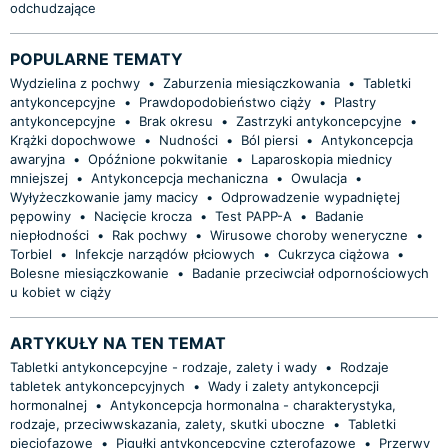
odchudzające
POPULARNE TEMATY
Wydzielina z pochwy
•
Zaburzenia miesiączkowania
•
Tabletki
antykoncepcyjne
•
Prawdopodobieństwo ciąży
•
Plastry
antykoncepcyjne
•
Brak okresu
•
Zastrzyki antykoncepcyjne
•
Krążki dopochwowe
•
Nudności
•
Ból piersi
•
Antykoncepcja
awaryjna
•
Opóźnione pokwitanie
•
Laparoskopia miednicy
mniejszej
•
Antykoncepcja mechaniczna
•
Owulacja
•
Wyłyżeczkowanie jamy macicy
•
Odprowadzenie wypadniętej
pępowiny
•
Nacięcie krocza
•
Test PAPP-A
•
Badanie
niepłodności
•
Rak pochwy
•
Wirusowe choroby weneryczne
•
Torbiel
•
Infekcje narządów płciowych
•
Cukrzyca ciążowa
•
Bolesne miesiączkowanie
•
Badanie przeciwciał odpornościowych
u kobiet w ciąży
ARTYKUŁY NA TEN TEMAT
Tabletki antykoncepcyjne - rodzaje, zalety i wady
•
Rodzaje
tabletek antykoncepcyjnych
•
Wady i zalety antykoncepcji
hormonalnej
•
Antykoncepcja hormonalna - charakterystyka,
rodzaje, przeciwwskazania, zalety, skutki uboczne
•
Tabletki
pięciofazowe
•
Pigułki antykoncepcyjne czterofazowe
•
Przerwy