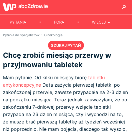
PYTANIA
FORA
WIĘCEJ
Pytania do specjalistów
Ginekologia
SZUKAJ PYTAŃ
Chcę zrobić miesiąc przerwy w
przyjmowaniu tabletek
Mam pytanie. Od kilku miesięcy biorę
tabletki
antykoncepcyjne
Data zażycia pierwszej tabletki po
zakończonej przerwie, zawsze przypadała na 2-3 dzień
na początku miesiąca. Teraz jednak zauważyłam, że po
zakończeniu 7-dniowej przerwy wzięcie tabletki
przypada na 26 dzień miesiąca, czyli wychodzi na to,
że muszę brać pierwszą tabletkę aż tydzień wcześniej
niż poprzednio. Nie mam pojęcia, dlaczego tak wyszło,