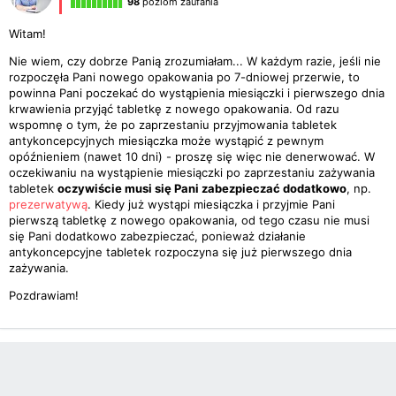
98
poziom zaufania
Witam!
Nie wiem, czy dobrze Panią zrozumiałam... W każdym razie, jeśli nie
rozpoczęła Pani nowego opakowania po 7-dniowej przerwie, to
powinna Pani poczekać do wystąpienia miesiączki i pierwszego dnia
krwawienia przyjąć tabletkę z nowego opakowania. Od razu
wspomnę o tym, że po zaprzestaniu przyjmowania tabletek
antykoncepcyjnych miesiączka może wystąpić z pewnym
opóźnieniem (nawet 10 dni) - proszę się więc nie denerwować. W
oczekiwaniu na wystąpienie miesiączki po zaprzestaniu zażywania
tabletek
oczywiście musi się Pani zabezpieczać dodatkowo
, np.
prezerwatywą
. Kiedy już wystąpi miesiączka i przyjmie Pani
pierwszą tabletkę z nowego opakowania, od tego czasu nie musi
się Pani dodatkowo zabezpieczać, ponieważ działanie
antykoncepcyjne tabletek rozpoczyna się już pierwszego dnia
zażywania.
Pozdrawiam!