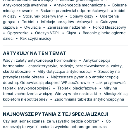
Antykoncepcja awaryjna
•
Antykoncepcja mechaniczna
•
Bolesne
miesiączkowanie
•
Badanie przeciwciał odpornościowych u kobiet
w ciąży
•
Stosunek przerywany
•
Objawy ciąży
•
Uderzenia
gorąca
•
Torbiel
•
Infekcje narządów płciowych
•
Cukrzyca
ciążowa
•
Owulacja
•
Zamrażanie nadżerek
•
Poród kleszczowy
•
Opryszczka
•
Odczyn VDRL
•
Ciąża
•
Badanie ginekologiczne
dzieci
•
Rak szyjki macicy
ARTYKUŁY NA TEN TEMAT
Wady i zalety antykoncepcji hormonalnej
•
Antykoncepcja
hormonalna - charakterystyka, rodzaje, przeciwwskazania, zalety,
skutki uboczne
•
Mity dotyczące antykoncepcji
•
Sposoby na
przyspieszenie okresu
•
Najczęstsze pytania o antykoncepcję
doustną. Odpowiadają eksperci WP abcZdrowie
•
Jak przyjmować
tabletki antykoncepcyjne?
•
Tabletki pięciofazowe
•
Mity na
temat zachodzenia w ciążę. Wierzą w nie nastolatki
•
Miesiączki są
kobietom niepotrzebne?
•
Zapomniana tabletka antykoncepcyjna
NAJNOWSZE PYTANIA Z TEJ SPECJALIZACJI
Czy jest jednak szansa, że wszystko będzie dobrze?
•
Co
oznaczają te wyniki badania wycinka pobranego podczas