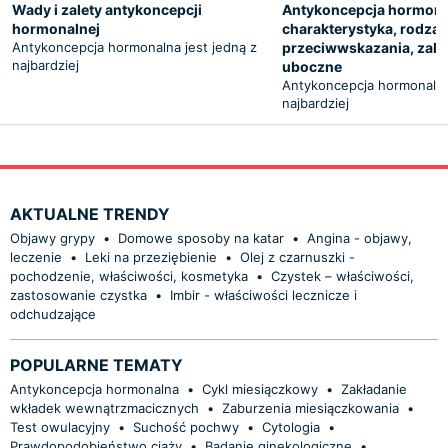
Wady i zalety antykoncepcji
Antykoncepcja hormona
hormonalnej
charakterystyka, rodzaj
Antykoncepcja hormonalna jest jedną z
przeciwwskazania, zalet
najbardziej
uboczne
Antykoncepcja hormonalna 
najbardziej
AKTUALNE TRENDY
Objawy grypy
•
Domowe sposoby na katar
•
Angina - objawy,
leczenie
•
Leki na przeziębienie
•
Olej z czarnuszki -
pochodzenie, właściwości, kosmetyka
•
Czystek – właściwości,
zastosowanie czystka
•
Imbir - właściwości lecznicze i
odchudzające
POPULARNE TEMATY
Antykoncepcja hormonalna
•
Cykl miesiączkowy
•
Zakładanie
wkładek wewnątrzmacicznych
•
Zaburzenia miesiączkowania
•
Test owulacyjny
•
Suchość pochwy
•
Cytologia
•
Prawdopodobieństwo ciąży
•
Badanie ginekologiczne
•