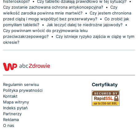
histeroskopii?
•
Czy tabletki działają prawidłowo w tej sytuacji?
•
Czy zostanie zachowana ochrona antykoncepcyjna?
•
Czy
wielkość zarodka powinna mnie martwić?
•
Czy jestem chroniona
przed ciążą i mogę współżyć bez prezerwatywy?
•
Co zrobić jak
pomyliłam tabletki?
•
Jak leczyć dalej te niedrożne jajowody?
•
Czy powinnam wrócić do przyjmowania leku
przeciwzakrzepowego?
•
Czy istnieje ryzyko zajścia w ciążę w tym
okresie?
Certyfikaty
Regulamin serwisu
Polityka prywatności
Kontakt
Mapa witryny
Indeks pytań
Partnerzy
Reklama
O nas