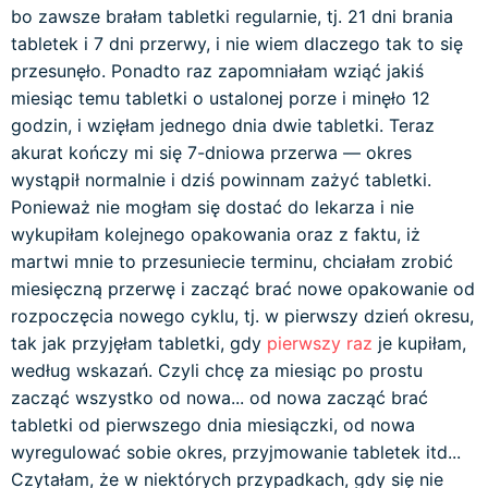
bo zawsze brałam tabletki regularnie, tj. 21 dni brania
tabletek i 7 dni przerwy, i nie wiem dlaczego tak to się
przesunęło. Ponadto raz zapomniałam wziąć jakiś
miesiąc temu tabletki o ustalonej porze i minęło 12
godzin, i wzięłam jednego dnia dwie tabletki. Teraz
akurat kończy mi się 7-dniowa przerwa — okres
wystąpił normalnie i dziś powinnam zażyć tabletki.
Ponieważ nie mogłam się dostać do lekarza i nie
wykupiłam kolejnego opakowania oraz z faktu, iż
martwi mnie to przesuniecie terminu, chciałam zrobić
miesięczną przerwę i zacząć brać nowe opakowanie od
rozpoczęcia nowego cyklu, tj. w pierwszy dzień okresu,
tak jak przyjęłam tabletki, gdy
pierwszy raz
je kupiłam,
według wskazań. Czyli chcę za miesiąc po prostu
zacząć wszystko od nowa... od nowa zacząć brać
tabletki od pierwszego dnia miesiączki, od nowa
wyregulować sobie okres, przyjmowanie tabletek itd...
Czytałam, że w niektórych przypadkach, gdy się nie