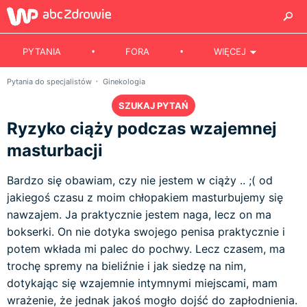
PYTANIA
FORA
WIĘCEJ
Pytania do specjalistów
Ginekologia
SZUKAJ PYTAŃ
Ryzyko ciąży podczas wzajemnej
masturbacji
Bardzo się obawiam, czy nie jestem w ciąży .. ;( od
jakiegoś czasu z moim chłopakiem masturbujemy się
nawzajem. Ja praktycznie jestem naga, lecz on ma
bokserki. On nie dotyka swojego penisa praktycznie i
potem wkłada mi palec do pochwy. Lecz czasem, ma
trochę spremy na bieliźnie i jak siedzę na nim,
dotykając się wzajemnie intymnymi miejscami, mam
wrażenie, że jednak jakoś mogło dojść do zapłodnienia.