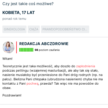
Czy jest takie coś możliwe?
KOBIETA, 17 LAT
ponad rok temu
GINEKOLOGIA
CIĄŻA
PRAWDOPODOBIEŃSTWO CIĄŻY
REDAKCJA ABCZDROWIE
98
poziom zaufania
Witam!
Teoretycznie jest taka możliwość, aby doszło do
zapłodnienia
podczas pettingu (wzajemnej masturbacji), ale aby tak się stało,
nasienie musiałoby być przeniesione do Pani dróg rodnych (np. na
palcu). Bielizna Pani chłopaka (ubrudzona nasieniem) chyba nie ma
kontaktu z Pani
pochwą
, prawda? Tak więc nie ma powodów do
obaw.
Pozdrawiam!