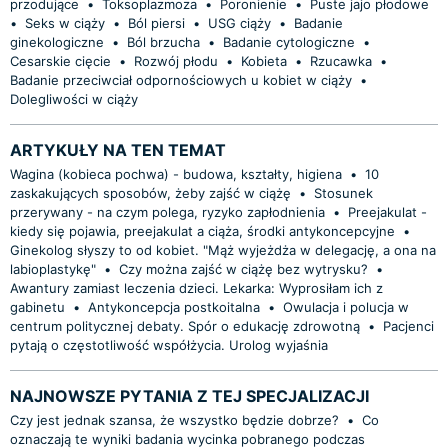
przodujące
•
Toksoplazmoza
•
Poronienie
•
Puste jajo płodowe
•
Seks w ciąży
•
Ból piersi
•
USG ciąży
•
Badanie
ginekologiczne
•
Ból brzucha
•
Badanie cytologiczne
•
Cesarskie cięcie
•
Rozwój płodu
•
Kobieta
•
Rzucawka
•
Badanie przeciwciał odpornościowych u kobiet w ciąży
•
Dolegliwości w ciąży
ARTYKUŁY NA TEN TEMAT
Wagina (kobieca pochwa) - budowa, kształty, higiena
•
10
zaskakujących sposobów, żeby zajść w ciążę
•
Stosunek
przerywany - na czym polega, ryzyko zapłodnienia
•
Preejakulat -
kiedy się pojawia, preejakulat a ciąża, środki antykoncepcyjne
•
Ginekolog słyszy to od kobiet. "Mąż wyjeżdża w delegację, a ona na
labioplastykę"
•
Czy można zajść w ciążę bez wytrysku?
•
Awantury zamiast leczenia dzieci. Lekarka: Wyprosiłam ich z
gabinetu
•
Antykoncepcja postkoitalna
•
Owulacja i polucja w
centrum politycznej debaty. Spór o edukację zdrowotną
•
Pacjenci
pytają o częstotliwość współżycia. Urolog wyjaśnia
NAJNOWSZE PYTANIA Z TEJ SPECJALIZACJI
Czy jest jednak szansa, że wszystko będzie dobrze?
•
Co
oznaczają te wyniki badania wycinka pobranego podczas