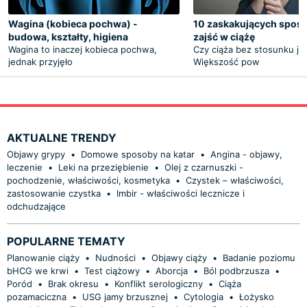
Wagina (kobieca pochwa) -
10 zaskakujących spos
budowa, kształty, higiena
zajść w ciążę
Wagina to inaczej kobieca pochwa,
Czy ciąża bez stosunku je
jednak przyjęło
Większość pow
AKTUALNE TRENDY
Objawy grypy
•
Domowe sposoby na katar
•
Angina - objawy,
leczenie
•
Leki na przeziębienie
•
Olej z czarnuszki -
pochodzenie, właściwości, kosmetyka
•
Czystek – właściwości,
zastosowanie czystka
•
Imbir - właściwości lecznicze i
odchudzające
POPULARNE TEMATY
Planowanie ciąży
•
Nudności
•
Objawy ciąży
•
Badanie poziomu
bHCG we krwi
•
Test ciążowy
•
Aborcja
•
Ból podbrzusza
•
Poród
•
Brak okresu
•
Konflikt serologiczny
•
Ciąża
pozamaciczna
•
USG jamy brzusznej
•
Cytologia
•
Łożysko