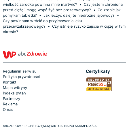
wielkość zarodka powinna mnie martwić?
•
Czy jestem chroniona
przed ciążą i mogę współżyć bez prezerwatywy?
•
Co zrobić jak
pomyliłam tabletki?
•
Jak leczyć dalej te niedrożne jajowody?
•
Czy powinnam wrócić do przyjmowania leku
przeciwzakrzepowego?
•
Czy istnieje ryzyko zajścia w ciążę w tym
okresie?
Certyfikaty
Regulamin serwisu
Polityka prywatności
Kontakt
Mapa witryny
Indeks pytań
Partnerzy
Reklama
O nas
ABCZDROWIE.PL JEST CZĘŚCIĄ WIRTUALNA POLSKA MEDIA S.A.