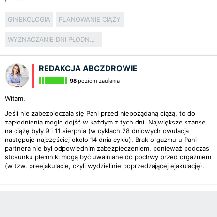
GINEKOLOGIA
PLANOWANIE CIĄŻY
WYZNACZANIE DNI PŁODNYCH
REDAKCJA ABCZDROWIE
98
poziom zaufania
Witam.
Jeśli nie zabezpieczała się Pani przed niepożądaną ciążą, to do
zapłodnienia mogło dojść w każdym z tych dni. Największe szanse
na ciążę były 9 i 11 sierpnia (w cyklach 28 dniowych owulacja
następuje najczęściej około 14 dnia cyklu). Brak orgazmu u Pani
partnera nie był odpowiednim zabezpieczeniem, ponieważ podczas
stosunku plemniki mogą być uwalniane do pochwy przed orgazmem
(w tzw. preejakulacie, czyli wydzielinie poprzedzającej ejakulację).