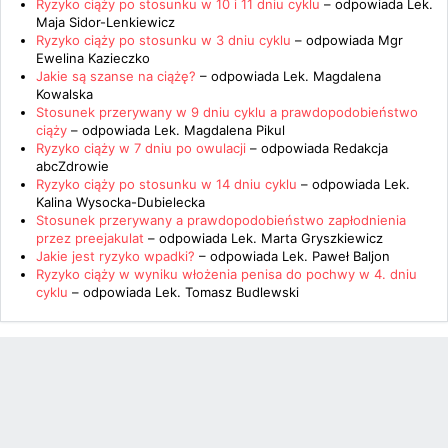
Ryzyko ciąży po stosunku w 10 i 11 dniu cyklu
– odpowiada
Lek.
Maja Sidor-Lenkiewicz
Ryzyko ciąży po stosunku w 3 dniu cyklu
– odpowiada
Mgr
Ewelina Kazieczko
Jakie są szanse na ciążę?
– odpowiada
Lek. Magdalena
Kowalska
Stosunek przerywany w 9 dniu cyklu a prawdopodobieństwo
ciąży
– odpowiada
Lek. Magdalena Pikul
Ryzyko ciąży w 7 dniu po owulacji
– odpowiada
Redakcja
abcZdrowie
Ryzyko ciąży po stosunku w 14 dniu cyklu
– odpowiada
Lek.
Kalina Wysocka-Dubielecka
Stosunek przerywany a prawdopodobieństwo zapłodnienia
przez preejakulat
– odpowiada
Lek. Marta Gryszkiewicz
Jakie jest ryzyko wpadki?
– odpowiada
Lek. Paweł Baljon
Ryzyko ciąży w wyniku włożenia penisa do pochwy w 4. dniu
cyklu
– odpowiada
Lek. Tomasz Budlewski