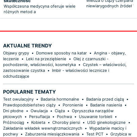
skuteczność
Wiedza o ciąży czerpana z
niewiarygodnych źródeł W
Współczesna medycyna oferuje wiele
różnych metod a
AKTUALNE TRENDY
Objawy grypy
•
Domowe sposoby na katar
•
Angina - objawy,
leczenie
•
Leki na przeziębienie
•
Olej z czarnuszki -
pochodzenie, właściwości, kosmetyka
•
Czystek – właściwości,
zastosowanie czystka
•
Imbir - właściwości lecznicze i
odchudzające
POPULARNE TEMATY
Test owulacyjny
•
Badania hormonalne
•
Badania przed ciążą
•
Prawdopodobieństwo ciąży
•
Poronienie
•
Badanie nasienia
•
Dni płodne
•
Owulacja
•
Ciąża
•
Opryszczka narządów
płciowych
•
Persuflacja
•
Pochwa
•
Usuwanie torbieli
•
Próżnociąg
•
Kobieta
•
Choroby piersi
•
USG ginekologiczne
•
Zakładanie wkładek wewnątrzmacicznych
•
Wypadanie macicy i
pochwy
•
Zaburzenia miesiączkowania
•
Test PCT
•
Grzybica w