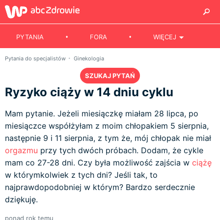
PYTANIA
FORA
WIĘCEJ
Pytania do specjalistów
Ginekologia
SZUKAJ PYTAŃ
Ryzyko ciąży w 14 dniu cyklu
Mam pytanie. Jeżeli miesiączkę miałam 28 lipca, po
miesiączce współżyłam z moim chłopakiem 5 sierpnia,
następnie 9 i 11 sierpnia, z tym że, mój chłopak nie miał
orgazmu
przy tych dwóch próbach. Dodam, że cykle
mam co 27-28 dni. Czy była możliwość zajścia w
ciążę
w którymkolwiek z tych dni? Jeśli tak, to
najprawdopodobniej w którym? Bardzo serdecznie
dziękuję.
ponad rok temu