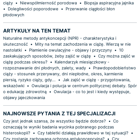
ciąży
•
Niewspółmierność porodowa
•
Biopsja aspiracyjna jajnika
•
Dolegliwości poporodowe
•
Przerwanie ciągłości błon
płodowych
ARTYKUŁY NA TEN TEMAT
Naturalne metody antykoncepcji (NPR) - charakterystyka i
skuteczność
•
Mity na temat zachodzenia w ciążę. Wierzą w nie
nastolatki
•
Plamienie owulacyjne - objawy i przyczyny
•
10
zaskakujących sposobów, żeby zajść w ciążę
•
Czy można zajść w
ciążę podczas okresu?
•
Kalendarzyk miesiączkowy -
rozpoznawanie dni płodnych, zalety, wady
•
Prawdopodobieństwo
ciąży - stosunek przerywany, dni niepłodne, okres, karmienie
piersią, ryzyko ciąży, gdy...
•
Jak zajść w ciążę - przygotowania,
wskazówki
•
Owulacja i polucja w centrum politycznej debaty. Spór
o edukację zdrowotną
•
Owulacja - co to jest i kiedy występuje,
objawy jajeczkowania
NAJNOWSZE PYTANIA Z TEJ SPECJALIZACJI
Czy jest jednak szansa, że wszystko będzie dobrze?
•
Co
oznaczają te wyniki badania wycinka pobranego podczas
histeroskopii?
•
Czy tabletki działają prawidłowo w tej sytuacji?
•
Czy zostanie zachowana ochrona antykoncepcyjna?
•
Czy