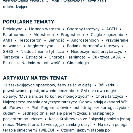
zastosowanie czystka
•
Imbir - właściwości lecznicze i
odchudzające
POPULARNE TEMATY
Prolaktyna
•
Hormon wzrostu
•
Choroby tarczycy
•
ACTH
•
Parathormon
•
Aldosteron
•
Progesteron
•
Ciągłe zmęczenie
•
AMH
•
Testosteron
•
Senność
•
Androstendion
•
Przybieranie
na wadze
•
Angiotensyna I i II
•
Badanie hormonów tarczycy
•
SHBG
•
Niedociśnienie tętnicze
•
Niedoczynność przytarczyc
•
Tarczyca
•
Estradiol
•
Choroba Hashimoto
•
Cukrzyca LADA
•
Estriol
•
Nadmierna potliwość
•
Ginekologia
ARTYKUŁY NA TEN TEMAT
10 zaskakujących sposobów, żeby zajść w ciążę
•
Ból karku -
powstawanie, postępowanie, leczenie
•
SM dało dwa nagłe
objawy. "Myślałam, że to koniec mojego życia"
•
Chora tarczyca
•
Najczęstsze pytania dotyczące tarczycy. Odpowiadają eksperci WP
abcZdrowie
•
Piotr Pogon: człowiek jest istotą przekorną, a życie -
cudem
•
Jednego dnia jest się panem życia, a następnego
pacjentem po udarze
•
Kasia Królikowska ze śpiączki pamięta jedną
rzecz. "Nawet teraz to widzę, jak zamknę oczy"
•
Na czym polega
terapia śmiechem? (WIDEO)
•
Czułam, jakbym stąpała po