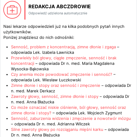
REDAKCJA ABCZDROWIE
Odpowiedź udzielona automatycznie
Nasi lekarze odpowiedzieli już na kilka podobnych pytań innych
użytkowników.
Poniżej znajdziesz do nich odnośniki:
Senność, problem z koncentracją, zimne dłonie i zgaga
–
odpowiada
Lek. Izabela Ławnicka
Przewlekły ból głowy, ciągłe zmęczenie, senność i brak
koncentracji
– odpowiada
Dr n. med. Maria Magdalena
Wysocka-Bąkowska
Czy anemia może powodować zmęczenie i senność?
–
odpowiada
Lek. Wiesław Łuczkowski
Zimne dłonie i stopy oraz senność i zmęczenie
– odpowiada
Dr
n. med. Marek Derkacz
Zawroty głowy, senność, zimne dłonie i stopy
– odpowiada
Dr
n. med. Anna Błażucka
Co może oznaczać niskie ciśnienie, ból głowy, senność oraz
zimne dłonie i stopy?
– odpowiada
Lek. Wojciech Zygmunt
Senność, zaburzenia widzenia i zmęczenie a nowotwór mózgu
– odpowiada
Dr n. med. Adrianna Wilczek
Silne zawroty głowy po rozciąganiu mięśni karku
– odpowiada
Dr n. med. Anna Błażucka