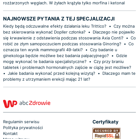
rozżarzonych węglach. W żyłach krążyła tylko morfina i ketonal
NAJNOWSZE PYTANIA Z TEJ SPECJALIZACJI
Kiedy będą odczuwalne efekty działania leku Trittico?
•
Czy można
bez skierowania wykonać Dopller członka?
•
Dlaczego nie pojawiło
się krwawienie z odstawienia podczas stosowania Axia Conti?
•
Co
robić ze złym samopoczuciem podczas stosowania Ginoring?
•
Co
oznacza ten wynik mammografii 49-latki?
•
Czy badanie u
ginekologa będzie możliwe bez badania palpacyjnego?
•
Gdzie
mogę wykonać te badania specjalistyczne?
•
Czy przy braniu
tabletek i problemach hormonalnych zajście w ciążę jest możliwe?
•
Jakie badania wykonać przed kolejną wizytą?
•
Dlaczego mam te
problemy z utrzymaniem erekcji mając 21 lat?
Certyfikaty
Regulamin serwisu
Polityka prywatności
Kontakt