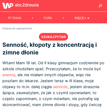
PYTANIA
FORA
WIĘCEJ
Pytania do specjalistów
SZUKAJ PYTAŃ
Senność, kłopoty z koncentracją i
zimne dłonie
Witam! Mam 16 lat. Od II klasy gimnazjum codziennie po
szkole chodziłam spać. Przeczytałam, że to może być
anemia
, ale nie miałam innych objawów, więc nie
poszlam do lekarze. Jestem teraz w III klase, moje
objawy to m.in. dalej ciągła
senność
, jestem strasznie
śpiąca, zauważylam, że jak o czymś opowiadam, to
często zapominam, o czym mówiłam, nie potrafię się
skoncentrować, mam zimne dlonie i stopy, gdy ćwiczę