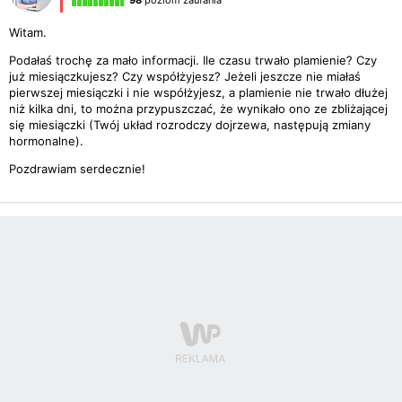
98
poziom zaufania
Witam.
Podałaś trochę za mało informacji. Ile czasu trwało plamienie? Czy
już miesiączkujesz? Czy współżyjesz? Jeżeli jeszcze nie miałaś
pierwszej miesiączki i nie współżyjesz, a plamienie nie trwało dłużej
niż kilka dni, to można przypuszczać, że wynikało ono ze zbliżającej
się miesiączki (Twój układ rozrodczy dojrzewa, następują zmiany
hormonalne).
Pozdrawiam serdecznie!