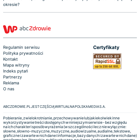
okresie?
Certyfikaty
Regulamin serwisu
Polityka prywatności
Kontakt
Mapa witryny
Indeks pytań
Partnerzy
Reklama
O nas
ABCZDROWIE.PL JEST CZĘŚCIĄ WIRTUALNA POLSKA MEDIA S.A.
Pobieranie, zwielokrotnianie, przechowywanie lub jakiekolwiek inne
wykorzystywanie treści dostępnych w niniejszym serwisie - bez względu
na ich charakter i sposób wyrażenia (w szczególności lecz nie wyłącznie:
słowne, słowno-muzyczne, muzyczne, audiowizualne, audialne, tekstowe,
graficzne i zawarte w nich dane i informacje, bazy danych i zawarte w nich dane)
oraz formę (np. literackie, publicystyczne, naukowe, kartograficzne, programy