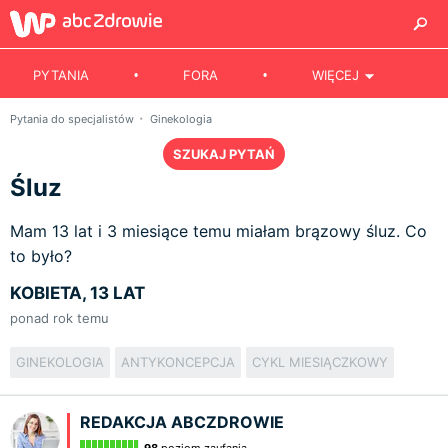
PYTANIA
FORA
WIĘCEJ
Pytania do specjalistów
Ginekologia
SZUKAJ PYTAŃ
Śluz
Mam 13 lat i 3 miesiące temu miałam brązowy śluz. Co
to było?
KOBIETA, 13 LAT
ponad rok temu
GINEKOLOGIA
ANTYKONCEPCJA
CYKL MIESIĄCZKOWY
REDAKCJA ABCZDROWIE