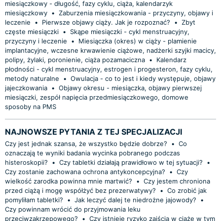
miesiączkowy - długość, fazy cyklu, ciąża, kalendarzyk
miesiączkowy
•
Zaburzenia miesiączkowania - przyczyny, objawy i
leczenie
•
Pierwsze objawy ciąży. Jak je rozpoznać?
•
Zbyt
częste miesiączki
•
Skąpe miesiączki - cykl menstruacyjny,
przyczyny i leczenie
•
Miesiączka (okres) w ciąży - plamienie
implantacyjne, wczesne krwawienie ciążowe, nadżerki szyjki macicy,
polipy, żylaki, poronienie, ciąża pozamaciczna
•
Kalendarz
płodności - cykl menstruacyjny, estrogen i progesteron, fazy cyklu,
metody naturalne
•
Owulacja - co to jest i kiedy występuje, objawy
jajeczkowania
•
Objawy okresu - miesiączka, objawy pierwszej
miesiączki, zespół napięcia przedmiesiączkowego, domowe
sposoby na PMS
NAJNOWSZE PYTANIA Z TEJ SPECJALIZACJI
Czy jest jednak szansa, że wszystko będzie dobrze?
•
Co
oznaczają te wyniki badania wycinka pobranego podczas
histeroskopii?
•
Czy tabletki działają prawidłowo w tej sytuacji?
•
Czy zostanie zachowana ochrona antykoncepcyjna?
•
Czy
wielkość zarodka powinna mnie martwić?
•
Czy jestem chroniona
przed ciążą i mogę współżyć bez prezerwatywy?
•
Co zrobić jak
pomyliłam tabletki?
•
Jak leczyć dalej te niedrożne jajowody?
•
Czy powinnam wrócić do przyjmowania leku
przeciwzakrzepowego?
•
Czy istnieje ryzyko zajścia w ciążę w tym