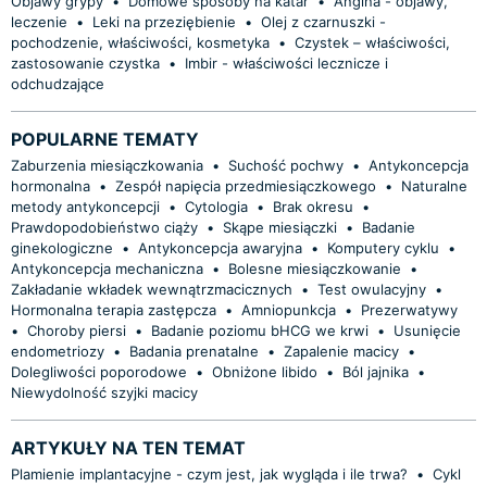
Objawy grypy
•
Domowe sposoby na katar
•
Angina - objawy,
leczenie
•
Leki na przeziębienie
•
Olej z czarnuszki -
pochodzenie, właściwości, kosmetyka
•
Czystek – właściwości,
zastosowanie czystka
•
Imbir - właściwości lecznicze i
odchudzające
POPULARNE TEMATY
Zaburzenia miesiączkowania
•
Suchość pochwy
•
Antykoncepcja
hormonalna
•
Zespół napięcia przedmiesiączkowego
•
Naturalne
metody antykoncepcji
•
Cytologia
•
Brak okresu
•
Prawdopodobieństwo ciąży
•
Skąpe miesiączki
•
Badanie
ginekologiczne
•
Antykoncepcja awaryjna
•
Komputery cyklu
•
Antykoncepcja mechaniczna
•
Bolesne miesiączkowanie
•
Zakładanie wkładek wewnątrzmacicznych
•
Test owulacyjny
•
Hormonalna terapia zastępcza
•
Amniopunkcja
•
Prezerwatywy
•
Choroby piersi
•
Badanie poziomu bHCG we krwi
•
Usunięcie
endometriozy
•
Badania prenatalne
•
Zapalenie macicy
•
Dolegliwości poporodowe
•
Obniżone libido
•
Ból jajnika
•
Niewydolność szyjki macicy
ARTYKUŁY NA TEN TEMAT
Plamienie implantacyjne - czym jest, jak wygląda i ile trwa?
•
Cykl