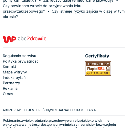
pomyliłam tabletki?
•
Jak leczyć dalej te niedrożne jajowody?
•
Czy powinnam wrócić do przyjmowania leku
przeciwzakrzepowego?
•
Czy istnieje ryzyko zajścia w ciążę w tym
okresie?
Certyfikaty
Regulamin serwisu
Polityka prywatności
Kontakt
Mapa witryny
Indeks pytań
Partnerzy
Reklama
O nas
ABCZDROWIE.PL JEST CZĘŚCIĄ WIRTUALNA POLSKA MEDIA S.A.
Pobieranie, zwielokrotnianie, przechowywanie lub jakiekolwiek inne
wykorzystywanie treści dostępnych w niniejszym serwisie - bez względu