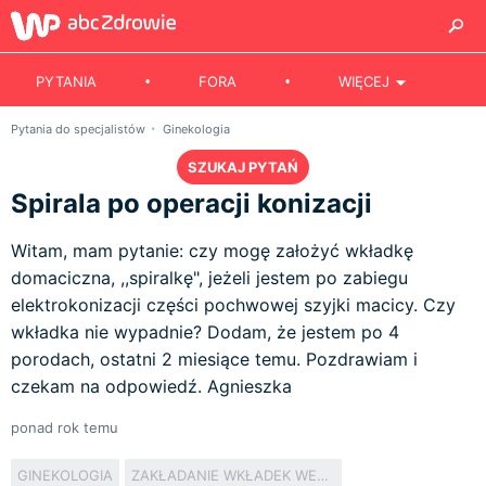
PYTANIA
FORA
WIĘCEJ
Pytania do specjalistów
Ginekologia
SZUKAJ PYTAŃ
Spirala po operacji konizacji
Witam, mam pytanie: czy mogę założyć wkładkę
domaciczna, ,,spiralkę", jeżeli jestem po zabiegu
elektrokonizacji części pochwowej szyjki macicy. Czy
wkładka nie wypadnie? Dodam, że jestem po 4
porodach, ostatni 2 miesiące temu. Pozdrawiam i
czekam na odpowiedź. Agnieszka
ponad rok temu
GINEKOLOGIA
ZAKŁADANIE WKŁADEK WEWNĄTRZMACICZNYCH