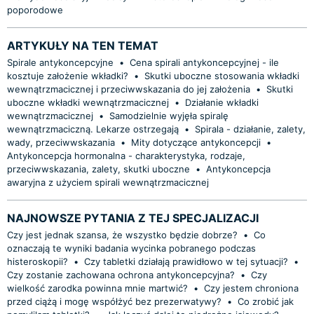
poporodowe
ARTYKUŁY NA TEN TEMAT
Spirale antykoncepcyjne
•
Cena spirali antykoncepcyjnej - ile
kosztuje założenie wkładki?
•
Skutki uboczne stosowania wkładki
wewnątrzmacicznej i przeciwwskazania do jej założenia
•
Skutki
uboczne wkładki wewnątrzmacicznej
•
Działanie wkładki
wewnątrzmacicznej
•
Samodzielnie wyjęła spiralę
wewnątrzmaciczną. Lekarze ostrzegają
•
Spirala - działanie, zalety,
wady, przeciwwskazania
•
Mity dotyczące antykoncepcji
•
Antykoncepcja hormonalna - charakterystyka, rodzaje,
przeciwwskazania, zalety, skutki uboczne
•
Antykoncepcja
awaryjna z użyciem spirali wewnątrzmacicznej
NAJNOWSZE PYTANIA Z TEJ SPECJALIZACJI
Czy jest jednak szansa, że wszystko będzie dobrze?
•
Co
oznaczają te wyniki badania wycinka pobranego podczas
histeroskopii?
•
Czy tabletki działają prawidłowo w tej sytuacji?
•
Czy zostanie zachowana ochrona antykoncepcyjna?
•
Czy
wielkość zarodka powinna mnie martwić?
•
Czy jestem chroniona
przed ciążą i mogę współżyć bez prezerwatywy?
•
Co zrobić jak