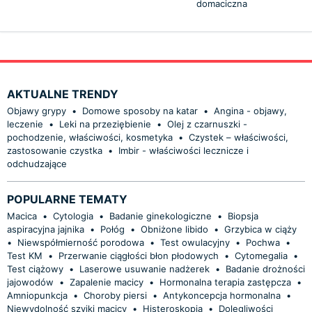
domaciczna
AKTUALNE TRENDY
Objawy grypy
•
Domowe sposoby na katar
•
Angina - objawy,
leczenie
•
Leki na przeziębienie
•
Olej z czarnuszki -
pochodzenie, właściwości, kosmetyka
•
Czystek – właściwości,
zastosowanie czystka
•
Imbir - właściwości lecznicze i
odchudzające
POPULARNE TEMATY
Macica
•
Cytologia
•
Badanie ginekologiczne
•
Biopsja
aspiracyjna jajnika
•
Połóg
•
Obniżone libido
•
Grzybica w ciąży
•
Niewspółmierność porodowa
•
Test owulacyjny
•
Pochwa
•
Test KM
•
Przerwanie ciągłości błon płodowych
•
Cytomegalia
•
Test ciążowy
•
Laserowe usuwanie nadżerek
•
Badanie drożności
jajowodów
•
Zapalenie macicy
•
Hormonalna terapia zastępcza
•
Amniopunkcja
•
Choroby piersi
•
Antykoncepcja hormonalna
•
Niewydolność szyjki macicy
•
Histeroskopia
•
Dolegliwości