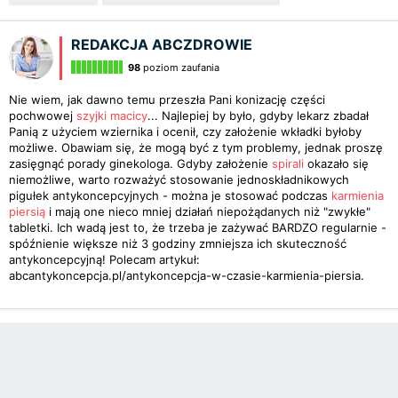
REDAKCJA ABCZDROWIE
98
poziom zaufania
Nie wiem, jak dawno temu przeszła Pani konizację części
pochwowej
szyjki macicy
... Najlepiej by było, gdyby lekarz zbadał
Panią z użyciem wziernika i ocenił, czy założenie wkładki byłoby
możliwe. Obawiam się, że mogą być z tym problemy, jednak proszę
zasięgnąć porady ginekologa. Gdyby założenie
spirali
okazało się
niemożliwe, warto rozważyć stosowanie jednoskładnikowych
pigułek antykoncepcyjnych - można je stosować podczas
karmienia
piersią
i mają one nieco mniej działań niepożądanych niż "zwykłe"
tabletki. Ich wadą jest to, że trzeba je zażywać BARDZO regularnie -
spóźnienie większe niż 3 godziny zmniejsza ich skuteczność
antykoncepcyjną! Polecam artykuł:
abcantykoncepcja.pl/antykoncepcja-w-czasie-karmienia-piersia.