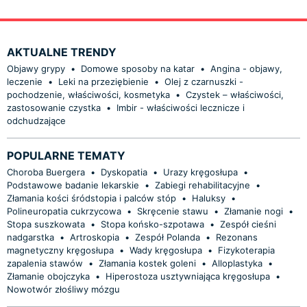
AKTUALNE TRENDY
Objawy grypy
•
Domowe sposoby na katar
•
Angina - objawy,
leczenie
•
Leki na przeziębienie
•
Olej z czarnuszki -
pochodzenie, właściwości, kosmetyka
•
Czystek – właściwości,
zastosowanie czystka
•
Imbir - właściwości lecznicze i
odchudzające
POPULARNE TEMATY
Choroba Buergera
•
Dyskopatia
•
Urazy kręgosłupa
•
Podstawowe badanie lekarskie
•
Zabiegi rehabilitacyjne
•
Złamania kości śródstopia i palców stóp
•
Haluksy
•
Polineuropatia cukrzycowa
•
Skręcenie stawu
•
Złamanie nogi
•
Stopa suszkowata
•
Stopa końsko-szpotawa
•
Zespół cieśni
nadgarstka
•
Artroskopia
•
Zespół Polanda
•
Rezonans
magnetyczny kręgosłupa
•
Wady kręgosłupa
•
Fizykoterapia
zapalenia stawów
•
Złamania kostek goleni
•
Alloplastyka
•
Złamanie obojczyka
•
Hiperostoza usztywniająca kręgosłupa
•
Nowotwór złośliwy mózgu