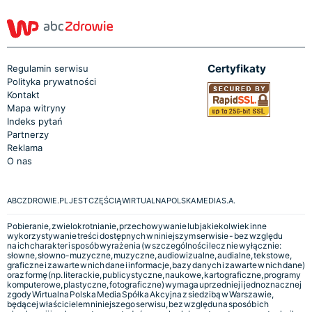
Certyfikaty
Regulamin serwisu
Polityka prywatności
Kontakt
Mapa witryny
Indeks pytań
Partnerzy
Reklama
O nas
ABCZDROWIE.PL JEST CZĘŚCIĄ WIRTUALNA POLSKA MEDIA S.A.
Pobieranie, zwielokrotnianie, przechowywanie lub jakiekolwiek inne
wykorzystywanie treści dostępnych w niniejszym serwisie - bez względu
na ich charakter i sposób wyrażenia (w szczególności lecz nie wyłącznie:
słowne, słowno-muzyczne, muzyczne, audiowizualne, audialne, tekstowe,
graficzne i zawarte w nich dane i informacje, bazy danych i zawarte w nich dane)
oraz formę (np. literackie, publicystyczne, naukowe, kartograficzne, programy
komputerowe, plastyczne, fotograficzne) wymaga uprzedniej i jednoznacznej
zgody Wirtualna Polska Media Spółka Akcyjna z siedzibą w Warszawie,
będącej właścicielem niniejszego serwisu, bez względu na sposób ich