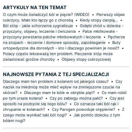
ARTYKUŁY NA TEN TEMAT
O czym może świadczyć ból w pięcie? (WIDEO)
•
Pierwszy objaw
cukrzycy. Mało kto łączy go z chorobą
•
Kiedy stopy cierpią…
•
Ból stóp - jakie schorzenia sygnalizuje
•
Gołębi chód u dziecka -
przyczyny, objawy, leczenie i ćwiczenia
•
Palce młotkowate -
przyczyny powstania palców młotkowatych i leczenie
•
Pęcherze
na stopach - leczenie i domowe sposoby, zapobieganie
•
Buty
ortopedyczne dla dorosłych - kto i dlaczego powinien je nosić?
•
Polacy często lekceważą ten problem. Pieczenie stóp może
zwiastować groźne choroby
•
Objawy stopy cukrzycowej
NAJNOWSZE PYTANIA Z TEJ SPECJALIZACJI
Dlaczego mam ten problem z kolanem od jakiegoś czasu?
•
Czy
nacisk na miednicę może mieć wpływ na zmniejszone czucie na
skórze?
•
Dlaczego mam te bóle w obrębie pięt?
•
Co mam robić
po tym urazie kolana?
•
Czy po zabiegu można palić?
•
Czy jest
sposób na pozbycie się tego bólu?
•
Co oznacza taki ból rąk i
chrupanie w kolanach?
•
Czy Parogen powoduje otępienie?
•
Z
czego może wynikać taki ból nogi?
•
Jak pomóc dziecku z tym
bólem nogi?