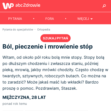
PYTANIA
FORA
WIĘCEJ
Pytania do specjalistów
Ortopedia
SZUKAJ PYTAŃ
Ból, pieczenie i mrowienie stóp
Witam, od około pół roku bolą mnie stopy. Stopy bolą
po dłuższym chodzeniu i zwłaszcza staniu, później
pieką, mrowią, jakby mrówki chodziły. Często chodzę w
twardych, sztywnych, roboczych butach. Co można na
to zaradzić? Może jakaś maść lub wkładki? Bardzo
proszę o pomoc. Pozdrawiam, Staszek.
MĘŻCZYZNA, 28 LAT
ponad rok temu