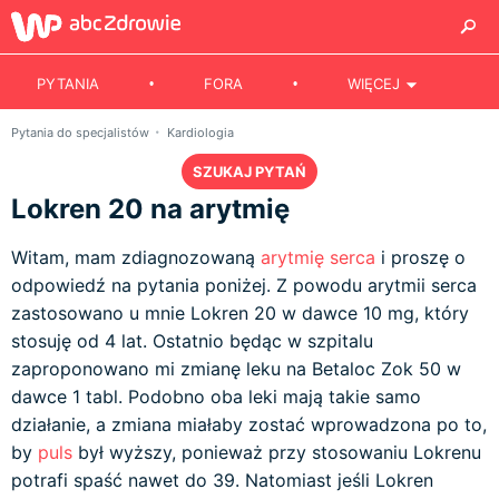
PYTANIA
FORA
WIĘCEJ
Pytania do specjalistów
Kardiologia
SZUKAJ PYTAŃ
Lokren 20 na arytmię
Witam, mam zdiagnozowaną
arytmię serca
i proszę o
odpowiedź na pytania poniżej. Z powodu arytmii serca
zastosowano u mnie Lokren 20 w dawce 10 mg, który
stosuję od 4 lat. Ostatnio będąc w szpitalu
zaproponowano mi zmianę leku na Betaloc Zok 50 w
dawce 1 tabl. Podobno oba leki mają takie samo
działanie, a zmiana miałaby zostać wprowadzona po to,
by
puls
był wyższy, ponieważ przy stosowaniu Lokrenu
potrafi spaść nawet do 39. Natomiast jeśli Lokren