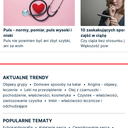
Puls - normy, pomiar, puls wysoki i
10 zaskakujących spos
niski
zajść w ciążę
Puls nie powinien być ani zbyt szybki,
Czy ciąża bez stosunku je
ani za woln
Większość pow
AKTUALNE TRENDY
Objawy grypy
•
Domowe sposoby na katar
•
Angina - objawy,
leczenie
•
Leki na przeziębienie
•
Olej z czarnuszki -
pochodzenie, właściwości, kosmetyka
•
Czystek – właściwości,
zastosowanie czystka
•
Imbir - właściwości lecznicze i
odchudzające
POPULARNE TEMATY
Echokardiografia
•
Kołatanie serca
•
Cewnikowanie serca
•