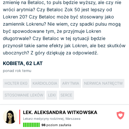
zmienię na Betaloc, to puls będzie wyższy, ale czy nie
wróci arytmia? Czy Betaloc Zok 50 jest lepszy od
Lokren 20? Czy Betaloc może być stosowany jako
zamiennik Lokrenu? Nie wiem, czy spadki pulsu mogą
być spowodowane tym, że przyjmuje Lokren
długotrwale? Czy Betaloc w tej sytuacji będzie
przynosił takie same efekty jak Lokren, ale bez skutków
ubocznych? Z góry dziękuję za odpowiedź.
KOBIETA, 62 LAT
ponad rok temu
HOLTER EKG
KARDIOLOGIA
ARYTMIA
NERWICA NATRĘCTW
STOSOWANIE LEKÓW
LEKI
SERCE
LEK. ALEKSANDRA WITKOWSKA
Lekarz medycyny rodzinnej
,
Warszawa
98
poziom zaufania