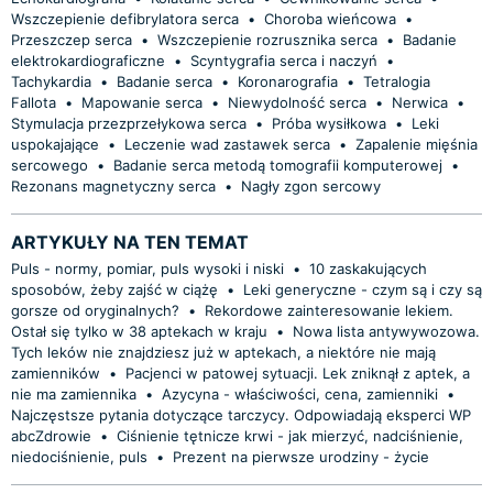
Wszczepienie defibrylatora serca
•
Choroba wieńcowa
•
Przeszczep serca
•
Wszczepienie rozrusznika serca
•
Badanie
elektrokardiograficzne
•
Scyntygrafia serca i naczyń
•
Tachykardia
•
Badanie serca
•
Koronarografia
•
Tetralogia
Fallota
•
Mapowanie serca
•
Niewydolność serca
•
Nerwica
•
Stymulacja przezprzełykowa serca
•
Próba wysiłkowa
•
Leki
uspokajające
•
Leczenie wad zastawek serca
•
Zapalenie mięśnia
sercowego
•
Badanie serca metodą tomografii komputerowej
•
Rezonans magnetyczny serca
•
Nagły zgon sercowy
ARTYKUŁY NA TEN TEMAT
Puls - normy, pomiar, puls wysoki i niski
•
10 zaskakujących
sposobów, żeby zajść w ciążę
•
Leki generyczne - czym są i czy są
gorsze od oryginalnych?
•
Rekordowe zainteresowanie lekiem.
Ostał się tylko w 38 aptekach w kraju
•
Nowa lista antywywozowa.
Tych leków nie znajdziesz już w aptekach, a niektóre nie mają
zamienników
•
Pacjenci w patowej sytuacji. Lek zniknął z aptek, a
nie ma zamiennika
•
Azycyna - właściwości, cena, zamienniki
•
Najczęstsze pytania dotyczące tarczycy. Odpowiadają eksperci WP
abcZdrowie
•
Ciśnienie tętnicze krwi - jak mierzyć, nadciśnienie,
niedociśnienie, puls
•
Prezent na pierwsze urodziny - życie