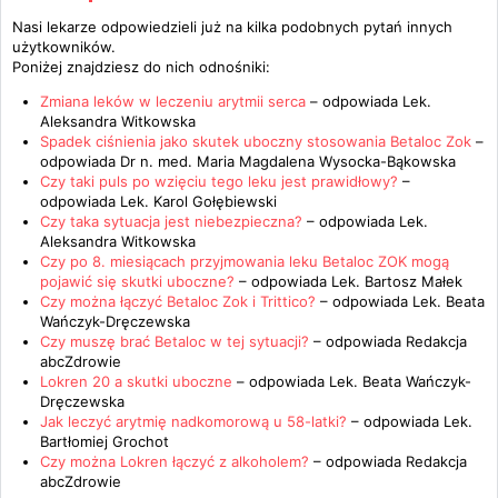
Nasi lekarze odpowiedzieli już na kilka podobnych pytań innych
użytkowników.
Poniżej znajdziesz do nich odnośniki:
Zmiana leków w leczeniu arytmii serca
– odpowiada
Lek.
Aleksandra Witkowska
Spadek ciśnienia jako skutek uboczny stosowania Betaloc Zok
–
odpowiada
Dr n. med. Maria Magdalena Wysocka-Bąkowska
Czy taki puls po wzięciu tego leku jest prawidłowy?
–
odpowiada
Lek. Karol Gołębiewski
Czy taka sytuacja jest niebezpieczna?
– odpowiada
Lek.
Aleksandra Witkowska
Czy po 8. miesiącach przyjmowania leku Betaloc ZOK mogą
pojawić się skutki uboczne?
– odpowiada
Lek. Bartosz Małek
Czy można łączyć Betaloc Zok i Trittico?
– odpowiada
Lek. Beata
Wańczyk-Dręczewska
Czy muszę brać Betaloc w tej sytuacji?
– odpowiada
Redakcja
abcZdrowie
Lokren 20 a skutki uboczne
– odpowiada
Lek. Beata Wańczyk-
Dręczewska
Jak leczyć arytmię nadkomorową u 58-latki?
– odpowiada
Lek.
Bartłomiej Grochot
Czy można Lokren łączyć z alkoholem?
– odpowiada
Redakcja
abcZdrowie