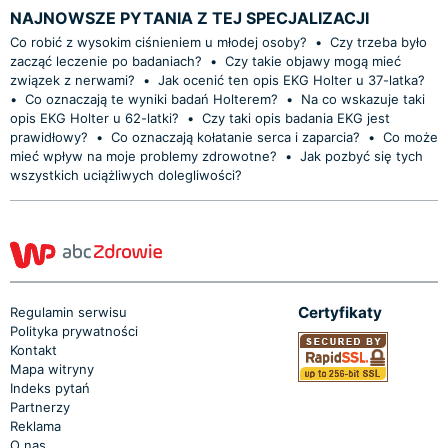
NAJNOWSZE PYTANIA Z TEJ SPECJALIZACJI
Co robić z wysokim ciśnieniem u młodej osoby?
•
Czy trzeba było
zacząć leczenie po badaniach?
•
Czy takie objawy mogą mieć
związek z nerwami?
•
Jak ocenić ten opis EKG Holter u 37-latka?
•
Co oznaczają te wyniki badań Holterem?
•
Na co wskazuje taki
opis EKG Holter u 62-latki?
•
Czy taki opis badania EKG jest
prawidłowy?
•
Co oznaczają kołatanie serca i zaparcia?
•
Co może
mieć wpływ na moje problemy zdrowotne?
•
Jak pozbyć się tych
wszystkich uciążliwych dolegliwości?
Certyfikaty
Regulamin serwisu
Polityka prywatności
Kontakt
Mapa witryny
Indeks pytań
Partnerzy
Reklama
O nas