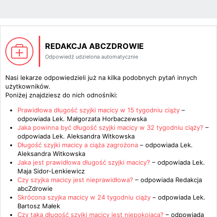
REDAKCJA ABCZDROWIE
Odpowiedź udzielona automatycznie
Nasi lekarze odpowiedzieli już na kilka podobnych pytań innych
użytkowników.
Poniżej znajdziesz do nich odnośniki:
Prawidłowa długość szyjki macicy w 15 tygodniu ciąży
–
odpowiada
Lek. Małgorzata Horbaczewska
Jaka powinna być długość szyjki macicy w 32 tygodniu ciąży?
–
odpowiada
Lek. Aleksandra Witkowska
Długość szyjki macicy a ciąża zagrożona
– odpowiada
Lek.
Aleksandra Witkowska
Jaka jest prawidłowa długość szyjki macicy?
– odpowiada
Lek.
Maja Sidor-Lenkiewicz
Czy szyjka macicy jest nieprawidłowa?
– odpowiada
Redakcja
abcZdrowie
Skrócona szyjka macicy w 24 tygodniu ciąży
– odpowiada
Lek.
Bartosz Małek
Czy taka długość szyjki macicy jest niepokojąca?
– odpowiada