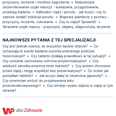
przyczyny, leczenie i możliwe zagrożenia
•
Kolposkopia
(wziernikowanie szyjki macicy) - wskazania, przygotowanie,
przebieg badania
•
Kalkulator ciąży i porodu - jak liczyć i czy to
zawsze działa? Indukcja porodu
•
Brązowe plamienie z pochwy -
przyczyny, leczenie, rokowania
•
Czy to ciąża? Sprawdź!
•
Skracanie szyjki macicy - przyczyny, objawy, diagnostyka, leczenie
NAJNOWSZE PYTANIA Z TEJ SPECJALIZACJI
Czy jest jednak szansa, że wszystko będzie dobrze?
•
Co
oznaczają te wyniki badania wycinka pobranego podczas
histeroskopii?
•
Czy tabletki działają prawidłowo w tej sytuacji?
•
Czy zostanie zachowana ochrona antykoncepcyjna?
•
Czy
wielkość zarodka powinna mnie martwić?
•
Czy jestem chroniona
przed ciążą i mogę współżyć bez prezerwatywy?
•
Co zrobić jak
pomyliłam tabletki?
•
Jak leczyć dalej te niedrożne jajowody?
•
Czy powinnam wrócić do przyjmowania leku
przeciwzakrzepowego?
•
Czy istnieje ryzyko zajścia w ciążę w tym
okresie?