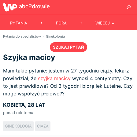
PYTANIA
FORA
WIĘCEJ
Pytania do specjalistów
Ginekologia
SZUKAJ PYTAŃ
Szyjka macicy
Mam takie pytanie: jestem w 27 tygodniu ciąży, lekarz
powiedział, że
szyjka macicy
wynosi 4 centymetry. Czy
to jest prawidłowe? Od 3 tygodni biorę lek Luteine. Czy
mogę współżyć płciowo??
KOBIETA, 28 LAT
ponad rok temu
GINEKOLOGIA
CIĄŻA