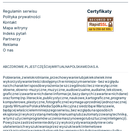
Certyfikaty
Regulamin serwisu
Polityka prywatności
Kontakt
Mapa witryny
Indeks pytań
Partnerzy
Reklama
O nas
ABCZDROWIE.PL JEST CZĘŚCIĄ WIRTUALNA POLSKA MEDIA S.A.
Pobieranie, zwielokrotnianie, przechowywanie lub jakiekolwiek inne
wykorzystywanie treści dostępnych w niniejszym serwisie - bez względu
na ich charakter i sposób wyrażenia (w szczególności lecz nie wyłącznie:
słowne, słowno-muzyczne, muzyczne, audiowizualne, audialne, tekstowe,
graficzne i zawarte w nich dane i informacje, bazy danych i zawarte w nich dane)
oraz formę (np. literackie, publicystyczne, naukowe, kartograficzne, programy
komputerowe, plastyczne, fotograficzne) wymaga uprzedniej i jednoznacznej
zgody Wirtualna Polska Media Spółka Akcyjna z siedzibą w Warszawie,
będącej właścicielem niniejszego serwisu, bez względu na sposób ich
eksploracji i wykorzystaną metodę (manualną lub zautomatyzowaną technikę,
w tym z użyciem programów uczenia maszynowego lub sztucznej inteligencji).
Powyższe zastrzeżenie nie dotyczy wykorzystywania jedynie w celu
ułatwienia ich wyszukiwania przez wyszukiwarki internetowe
oraz korzystania w ramach stosunków umownych lub dozwolonego użytku