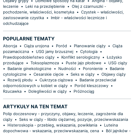
Objawy grypy
•
Domowe sposoby na katar
•
Angina - objawy,
leczenie
•
Leki na przeziębienie
•
Olej z czarnuszki -
pochodzenie, właściwości, kosmetyka
•
Czystek – właściwości,
zastosowanie czystka
•
Imbir - właściwości lecznicze i
odchudzające
POPULARNE TEMATY
Aborcja
•
Ciąża urojona
•
Poród
•
Planowanie ciąży
•
Ciąża
pozamaciczna
•
USG jamy brzusznej
•
Cytologia
•
Prawdopodobieństwo ciąży
•
Konflikt serologiczny
•
Łożysko
przodujące
•
Toksoplazmoza
•
Puste jajo płodowe
•
USG ciąży
•
Badanie ginekologiczne
•
Nudności
•
Poronienie
•
Badanie
cytologiczne
•
Cesarskie cięcie
•
Seks w ciąży
•
Objawy ciąży
•
Rozwój płodu
•
Cukrzyca ciążowa
•
Badanie przeciwciał
odpornościowych u kobiet w ciąży
•
Poród kleszczowy
•
Rzucawka
•
Dolegliwości w ciąży
•
Próżnociąg
ARTYKUŁY NA TEN TEMAT
Polip doczesnowy - przyczyny, objawy, leczenie, zagrożenie dla
ciąży
•
Seks w ciąży - libido ciężarnej, pozycje, przeciwwskazania
•
Histeroskopia - przebieg, wskazania, powikłania
•
Luteina
dopochwowa - wskazania, przeciwwskazania, cena
•
Ból jajników -