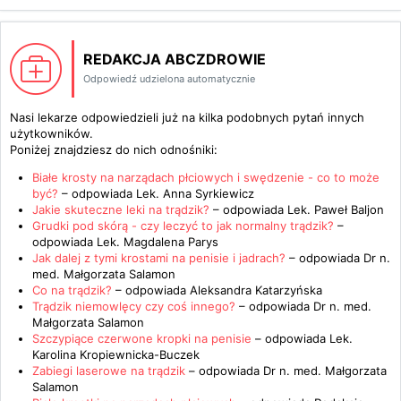
REDAKCJA ABCZDROWIE
Odpowiedź udzielona automatycznie
Nasi lekarze odpowiedzieli już na kilka podobnych pytań innych
użytkowników.
Poniżej znajdziesz do nich odnośniki:
Białe krosty na narządach płciowych i swędzenie - co to może
być?
– odpowiada
Lek. Anna Syrkiewicz
Jakie skuteczne leki na trądzik?
– odpowiada
Lek. Paweł Baljon
Grudki pod skórą - czy leczyć to jak normalny trądzik?
–
odpowiada
Lek. Magdalena Parys
Jak dalej z tymi krostami na penisie i jadrach?
– odpowiada
Dr n.
med. Małgorzata Salamon
Co na trądzik?
– odpowiada
Aleksandra Katarzyńska
Trądzik niemowlęcy czy coś innego?
– odpowiada
Dr n. med.
Małgorzata Salamon
Szczypiące czerwone kropki na penisie
– odpowiada
Lek.
Karolina Kropiewnicka-Buczek
Zabiegi laserowe na trądzik
– odpowiada
Dr n. med. Małgorzata
Salamon