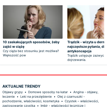
10 zaskakujących sposobów, żeby
Trądzik - wizyta u derm
zajść w ciążę
najczęstsze pytania, die
Czy ciąża bez stosunku jest możliwa?
antykoncepcja
Większość pow
Trądzik ustępuje zazwycza
dojrzewania.
AKTUALNE TRENDY
Objawy grypy
•
Domowe sposoby na katar
•
Angina - objawy,
leczenie
•
Leki na przeziębienie
•
Olej z czarnuszki -
pochodzenie, właściwości, kosmetyka
•
Czystek – właściwości,
zastosowanie czystka
•
Imbir - właściwości lecznicze i