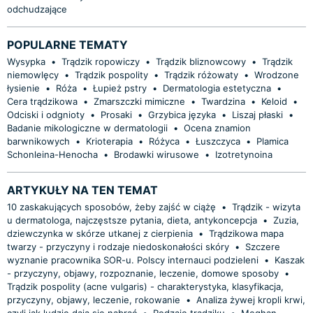
odchudzające
POPULARNE TEMATY
Wysypka
•
Trądzik ropowiczy
•
Trądzik bliznowcowy
•
Trądzik
niemowlęcy
•
Trądzik pospolity
•
Trądzik różowaty
•
Wrodzone
łysienie
•
Róża
•
Łupież pstry
•
Dermatologia estetyczna
•
Cera trądzikowa
•
Zmarszczki mimiczne
•
Twardzina
•
Keloid
•
Odciski i odgnioty
•
Prosaki
•
Grzybica języka
•
Liszaj płaski
•
Badanie mikologiczne w dermatologii
•
Ocena znamion
barwnikowych
•
Krioterapia
•
Różyca
•
Łuszczyca
•
Plamica
Schonleina-Henocha
•
Brodawki wirusowe
•
Izotretynoina
ARTYKUŁY NA TEN TEMAT
10 zaskakujących sposobów, żeby zajść w ciążę
•
Trądzik - wizyta
u dermatologa, najczęstsze pytania, dieta, antykoncepcja
•
Zuzia,
dziewczynka w skórze utkanej z cierpienia
•
Trądzikowa mapa
twarzy - przyczyny i rodzaje niedoskonałości skóry
•
Szczere
wyznanie pracownika SOR-u. Polscy internauci podzieleni
•
Kaszak
- przyczyny, objawy, rozpoznanie, leczenie, domowe sposoby
•
Trądzik pospolity (acne vulgaris) - charakterystyka, klasyfikacja,
przyczyny, objawy, leczenie, rokowanie
•
Analiza żywej kropli krwi,
czyli jak ludzie dają się nabrać
•
Rodzaje trądziku
•
Meghan