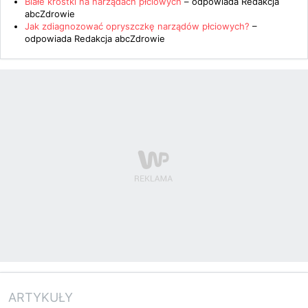
Białe krostki na narządach płciowych
– odpowiada
Redakcja
abcZdrowie
Jak zdiagnozować opryszczkę narządów płciowych?
–
odpowiada
Redakcja abcZdrowie
ARTYKUŁY