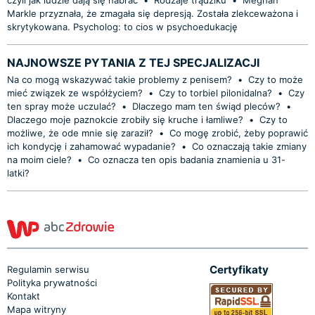
Markle przyznała, że zmagała się depresją. Została zlekceważona i
skrytykowana. Psycholog: to cios w psychoedukację
NAJNOWSZE PYTANIA Z TEJ SPECJALIZACJI
Na co mogą wskazywać takie problemy z penisem?
•
Czy to może
mieć związek ze współżyciem?
•
Czy to torbiel pilonidalna?
•
Czy
ten spray może uczulać?
•
Dlaczego mam ten świąd pleców?
•
Dlaczego moje paznokcie zrobiły się kruche i łamliwe?
•
Czy to
możliwe, że ode mnie się zaraził?
•
Co mogę zrobić, żeby poprawić
ich kondycję i zahamować wypadanie?
•
Co oznaczają takie zmiany
na moim ciele?
•
Co oznacza ten opis badania znamienia u 31-
latki?
Certyfikaty
Regulamin serwisu
Polityka prywatności
Kontakt
Mapa witryny