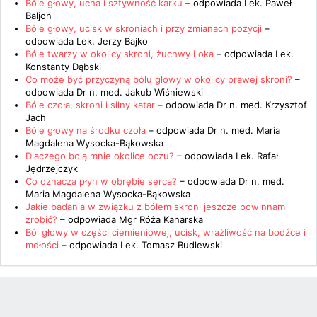
Bóle głowy, ucha i sztywność karku
– odpowiada
Lek. Paweł
Baljon
Bóle głowy, ucisk w skroniach i przy zmianach pozycji
–
odpowiada
Lek. Jerzy Bajko
Bóle twarzy w okolicy skroni, żuchwy i oka
– odpowiada
Lek.
Konstanty Dąbski
Co może być przyczyną bólu głowy w okolicy prawej skroni?
–
odpowiada
Dr n. med. Jakub Wiśniewski
Bóle czoła, skroni i silny katar
– odpowiada
Dr n. med. Krzysztof
Jach
Bóle głowy na środku czoła
– odpowiada
Dr n. med. Maria
Magdalena Wysocka-Bąkowska
Dlaczego bolą mnie okolice oczu?
– odpowiada
Lek. Rafał
Jędrzejczyk
Co oznacza płyn w obrębie serca?
– odpowiada
Dr n. med.
Maria Magdalena Wysocka-Bąkowska
Jakie badania w związku z bólem skroni jeszcze powinnam
zrobić?
– odpowiada
Mgr Róża Kanarska
Ból głowy w części ciemieniowej, ucisk, wrażliwość na bodźce i
mdłości
– odpowiada
Lek. Tomasz Budlewski