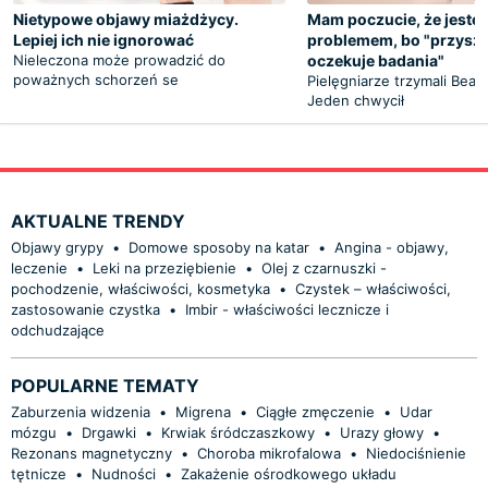
Nietypowe objawy miażdżycy.
Mam poczucie, że jestem
Lepiej ich nie ignorować
problemem, bo "przyszł
Nieleczona może prowadzić do
oczekuje badania"
poważnych schorzeń se
Pielęgniarze trzymali Beatę
Jeden chwycił
AKTUALNE TRENDY
Objawy grypy
•
Domowe sposoby na katar
•
Angina - objawy,
leczenie
•
Leki na przeziębienie
•
Olej z czarnuszki -
pochodzenie, właściwości, kosmetyka
•
Czystek – właściwości,
zastosowanie czystka
•
Imbir - właściwości lecznicze i
odchudzające
POPULARNE TEMATY
Zaburzenia widzenia
•
Migrena
•
Ciągłe zmęczenie
•
Udar
mózgu
•
Drgawki
•
Krwiak śródczaszkowy
•
Urazy głowy
•
Rezonans magnetyczny
•
Choroba mikrofalowa
•
Niedociśnienie
tętnicze
•
Nudności
•
Zakażenie ośrodkowego układu