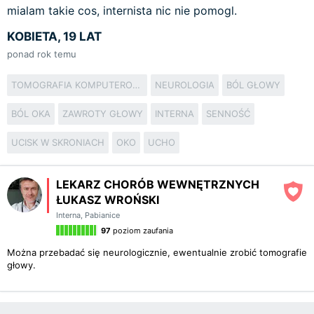
mialam takie cos, internista nic nie pomogl.
KOBIETA, 19 LAT
ponad rok temu
TOMOGRAFIA KOMPUTEROWA
NEUROLOGIA
BÓL GŁOWY
BÓL OKA
ZAWROTY GŁOWY
INTERNA
SENNOŚĆ
UCISK W SKRONIACH
OKO
UCHO
LEKARZ CHORÓB WEWNĘTRZNYCH
ŁUKASZ WROŃSKI
Interna
,
Pabianice
97
poziom zaufania
Można przebadać się neurologicznie, ewentualnie zrobić tomografie
głowy.