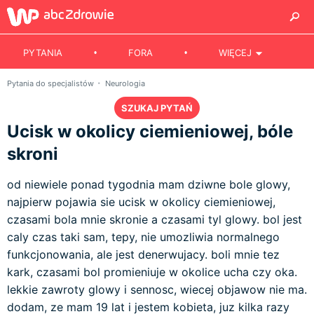
PYTANIA
FORA
WIĘCEJ
Pytania do specjalistów
Neurologia
SZUKAJ PYTAŃ
Ucisk w okolicy ciemieniowej, bóle
skroni
od niewiele ponad tygodnia mam dziwne bole glowy,
najpierw pojawia sie ucisk w okolicy ciemieniowej,
czasami bola mnie skronie a czasami tyl glowy. bol jest
caly czas taki sam, tepy, nie umozliwia normalnego
funkcjonowania, ale jest denerwujacy. boli mnie tez
kark, czasami bol promieniuje w okolice ucha czy oka.
lekkie zawroty glowy i sennosc, wiecej objawow nie ma.
dodam, ze mam 19 lat i jestem kobieta, juz kilka razy