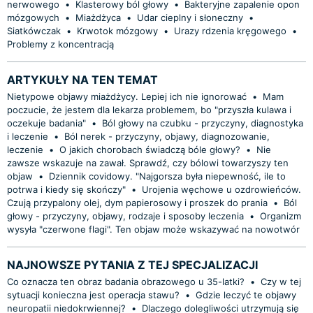
nerwowego
•
Klasterowy ból głowy
•
Bakteryjne zapalenie opon
mózgowych
•
Miażdżyca
•
Udar cieplny i słoneczny
•
Siatkówczak
•
Krwotok mózgowy
•
Urazy rdzenia kręgowego
•
Problemy z koncentracją
ARTYKUŁY NA TEN TEMAT
Nietypowe objawy miażdżycy. Lepiej ich nie ignorować
•
Mam
poczucie, że jestem dla lekarza problemem, bo "przyszła kulawa i
oczekuje badania"
•
Ból głowy na czubku - przyczyny, diagnostyka
i leczenie
•
Ból nerek - przyczyny, objawy, diagnozowanie,
leczenie
•
O jakich chorobach świadczą bóle głowy?
•
Nie
zawsze wskazuje na zawał. Sprawdź, czy bólowi towarzyszy ten
objaw
•
Dziennik covidowy. "Najgorsza była niepewność, ile to
potrwa i kiedy się skończy"
•
Urojenia węchowe u ozdrowieńców.
Czują przypalony olej, dym papierosowy i proszek do prania
•
Ból
głowy - przyczyny, objawy, rodzaje i sposoby leczenia
•
Organizm
wysyła "czerwone flagi". Ten objaw może wskazywać na nowotwór
NAJNOWSZE PYTANIA Z TEJ SPECJALIZACJI
Co oznacza ten obraz badania obrazowego u 35-latki?
•
Czy w tej
sytuacji konieczna jest operacja stawu?
•
Gdzie leczyć te objawy
neuropatii niedokrwiennej?
•
Dlaczego dolegliwości utrzymują się